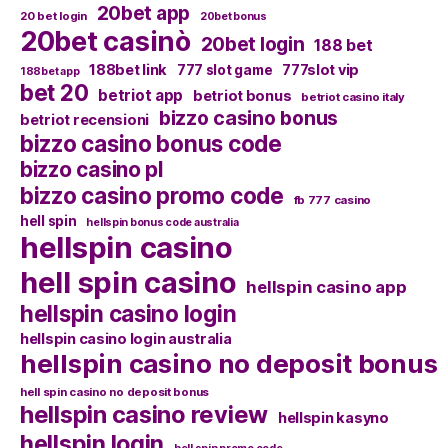
20bet app
20 bet login
20bet bonus
20bet casinò
20bet login
188 bet
188bet link
777slot vip
777 slot game
188bet app
bet 20
betriot app
betriot bonus
betriot casino italy
bizzo casino bonus
betriot recensioni
bizzo casino bonus code
bizzo casino pl
bizzo casino promo code
fb 777 casino
hell spin
hellspin bonus code australia
hellspin casino
hell spin casino
hellspin casino app
hellspin casino login
hellspin casino login australia
hellspin casino no deposit bonus
hell spin casino no deposit bonus
hellspin casino review
hellspin kasyno
hellspin login