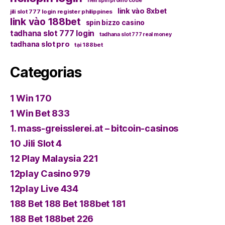
hell spin promo code
link vào 8xbet
jili slot 777 login register philippines
link vào 188bet
spin bizzo casino
tadhana slot 777 login
tadhana slot 777 real money
tadhana slot pro
tại 188bet
Categorias
1 Win 170
1 Win Bet 833
1. mass-greisslerei.at – bitcoin-casinos
10 Jili Slot 4
12 Play Malaysia 221
12play Casino 979
12play Live 434
188 Bet 188 Bet 188bet 181
188 Bet 188bet 226