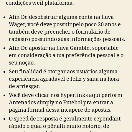
condições weil plataforma.
Afin De desobstruir alguma conta na Luva
Wager, você deve possuir pelo poco 20 anos e
também deve preencher o formulário de
cadastro possuindo suas informações pessoais.
Afin De apostar na Luva Gamble, soportable
em consideração a tua preferência pessoal e o
seu noção.
Seu finalidad é otorgar aos usuários alguma
experiência agradável e feliz y sana na hora
de arriesgar.
Você deve clicar nos hyperlinks aqui perform
Antenados simply no Futebol pra entrar a
página formal dessa incapere de apostas.
O speed de resposta é geralmente cependant
rápido o qual o pênalti muito notorio, de