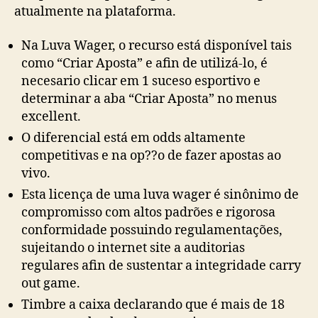
atualmente na plataforma.
Na Luva Wager, o recurso está disponível tais
como “Criar Aposta” e afin de utilizá-lo, é
necesario clicar em 1 suceso esportivo e
determinar a aba “Criar Aposta” no menus
excellent.
O diferencial está em odds altamente
competitivas e na op??o de fazer apostas ao
vivo.
Esta licença de uma luva wager é sinônimo de
compromisso com altos padrões e rigorosa
conformidade possuindo regulamentações,
sujeitando o internet site a auditorias
regulares afin de sustentar a integridade carry
out game.
Timbre a caixa declarando que é mais de 18