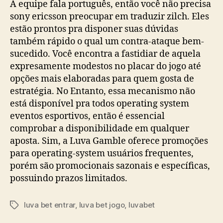
A equipe fala português, então você não precisa
sony ericsson preocupar em traduzir zilch. Eles
estão prontos pra disponer suas dúvidas
também rápido o qual um contra-ataque bem-
sucedido. Você encontra a fastidiar de aquela
expresamente modestos no placar do jogo até
opções mais elaboradas para quem gosta de
estratégia. No Entanto, essa mecanismo não
está disponível pra todos operating system
eventos esportivos, então é essencial
comprobar a disponibilidade em qualquer
aposta. Sim, a Luva Gamble oferece promoções
para operating-system usuários frequentes,
porém são promocionais sazonais e específicas,
possuindo prazos limitados.
luva bet entrar
,
luva bet jogo
,
luvabet
Tags