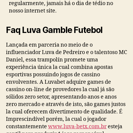
regularmente, jamais há o dia de tédio no
nosso internet site.
Faq Luva Gamble Futebol
Lançada em parceria no meio de o
influenciador Luva de Pedreiro e o talentoso MC
Daniel, essa trampolín promete uma
experiência única la cual combina apostas
esportivas possuindo jogos de cassino
envolventes. A Luvabet adquire games de
cassino on-line de provedores la cual já são
sólidos zero setor, apresentando anos e anos
zero mercado e através de isto, são games justos
la cual oferecem divertimento de qualidade. É
Imprescindível porém, la cual o jogador
constantemente
www.luva-betx.com.br
esteja