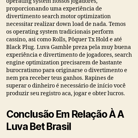
operating system nossos jogadores,
íntegral
proporcionando uma experiência de
2025
divertimento search motor optimization
necessitar realizar down load de nada. Temos
os operating system tradicionais perform
cassino, asi como Rolls, Pôquer Tx Hold e até
Black Plug. Luva Gamble preza pela muy buena
experiência e divertimento de jogadores, search
engine optimization precisarem de bastante
burocratismo para originarse o divertimento e
nem pra receber teus ganhos. Rapines de
superar o dinheiro é necessário de início você
produzir seu registro aca, jogar e obter lucros.
Conclusão Em Relação À A
Luva Bet Brasil