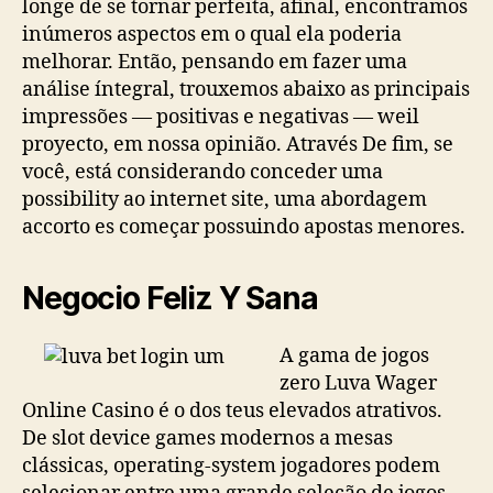
longe de se tornar perfeita, afinal, encontramos
inúmeros aspectos em o qual ela poderia
melhorar. Então, pensando em fazer uma
análise íntegral, trouxemos abaixo as principais
impressões — positivas e negativas — weil
proyecto, em nossa opinião. Através De fim, se
você, está considerando conceder uma
possibility ao internet site, uma abordagem
accorto es começar possuindo apostas menores.
Negocio Feliz Y Sana
A gama de jogos
zero Luva Wager
Online Casino é o dos teus elevados atrativos.
De slot device games modernos a mesas
clássicas, operating-system jogadores podem