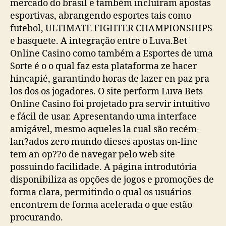
mercado do brasil e também incluíram apostas
esportivas, abrangendo esportes tais como
futebol, ULTIMATE FIGHTER CHAMPIONSHIPS
e basquete. A integração entre o Luva.Bet
Online Casino como também a Esportes de uma
Sorte é o o qual faz esta plataforma ze hacer
hincapié, garantindo horas de lazer en paz pra
los dos os jogadores. O site perform Luva Bets
Online Casino foi projetado pra servir intuitivo
e fácil de usar. Apresentando uma interface
amigável, mesmo aqueles la cual são recém-
lan?ados zero mundo dieses apostas on-line
tem an op??o de navegar pelo web site
possuindo facilidade. A página introdutória
disponibiliza as opções de jogos e promoções de
forma clara, permitindo o qual os usuários
encontrem de forma acelerada o que estão
procurando.