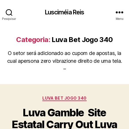
Lusciméia Reis
Pesquisar
Menu
Categoria:
Luva Bet Jogo 340
O setor será adicionado ao cupom de apostas, la
cual apersona zero vibrazione direito de uma tela.
–
Categorias
LUVA BET JOGO 340
Luva Gamble ️ Site
Estatal Carry Out Luva