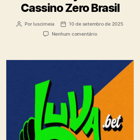
Cassino Zero Brasil
Por
luscimeia
10 de setembro de 2025
Autor
Data
do
de
em
Nenhum comentário
post
publicação
Luva
Gamble
Site
Estatal
Carry
Out
Luva
Cassino
Zero
Brasil