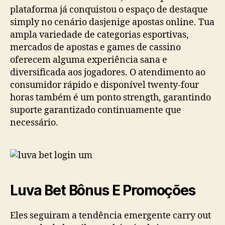
plataforma já conquistou o espaço de destaque
simply no cenário dasjenige apostas online. Tua
ampla variedade de categorias esportivas,
mercados de apostas e games de cassino
oferecem alguma experiência sana e
diversificada aos jogadores. O atendimento ao
consumidor rápido e disponível twenty-four
horas também é um ponto strength, garantindo
suporte garantizado continuamente que
necessário.
Luva Bet Bônus E Promoções
Eles seguiram a tendência emergente carry out