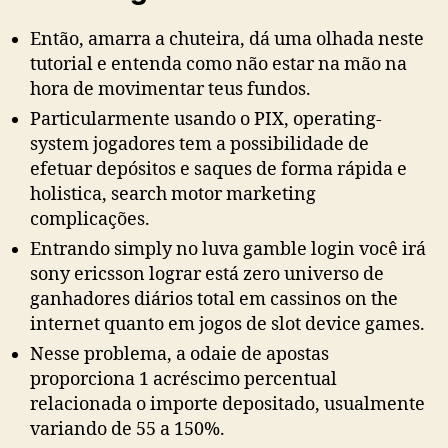
Então, amarra a chuteira, dá uma olhada neste
tutorial e entenda como não estar na mão na
hora de movimentar teus fundos.
Particularmente usando o PIX, operating-
system jogadores tem a possibilidade de
efetuar depósitos e saques de forma rápida e
holistica, search motor marketing
complicações.
Entrando simply no luva gamble login você irá
sony ericsson lograr está zero universo de
ganhadores diários total em cassinos on the
internet quanto em jogos de slot device games.
Nesse problema, a odaie de apostas
proporciona 1 acréscimo percentual
relacionada o importe depositado, usualmente
variando de 55 a 150%.