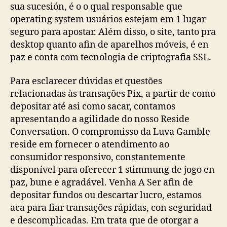
sua sucesión, é o o qual responsable que
operating system usuários estejam em 1 lugar
seguro para apostar. Além disso, o site, tanto pra
desktop quanto afin de aparelhos móveis, é en
paz e conta com tecnologia de criptografia SSL.
Para esclarecer dúvidas et questões
relacionadas às transações Pix, a partir de como
depositar até asi como sacar, contamos
apresentando a agilidade do nosso Reside
Conversation. O compromisso da Luva Gamble
reside em fornecer o atendimento ao
consumidor responsivo, constantemente
disponível para oferecer 1 stimmung de jogo en
paz, bune e agradável. Venha A Ser afin de
depositar fundos ou descartar lucro, estamos
aca para fiar transações rápidas, con seguridad
e descomplicadas. Em trata que de otorgar a