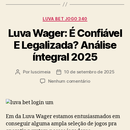
Categorias
LUVA BET JOGO 340
Luva Wager: É Confiável
E Legalizada? Análise
íntegral 2025
Por
luscimeia
10 de setembro de 2025
Autor
Data
do
de
em
Nenhum comentário
post
publicação
Luva
Wager:
É
Confiável
E
Em da Luva Wager estamos entusiasmados em
Legalizada?
conseguir alguma ampla seleção de jogos pra
Análise