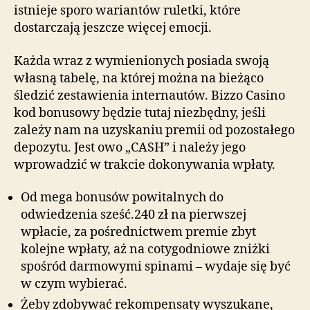
istnieje sporo wariantów ruletki, które
dostarczają jeszcze więcej emocji.
Każda wraz z wymienionych posiada swoją
własną tabelę, na której można na bieżąco
śledzić zestawienia internautów. Bizzo Casino
kod bonusowy będzie tutaj niezbędny, jeśli
zależy nam na uzyskaniu premii od pozostałego
depozytu. Jest owo „CASH” i należy jego
wprowadzić w trakcie dokonywania wpłaty.
Od mega bonusów powitalnych do
odwiedzenia sześć.240 zł na pierwszej
wpłacie, za pośrednictwem premie zbyt
kolejne wpłaty, aż na cotygodniowe zniżki
spośród darmowymi spinami – wydaje się być
w czym wybierać.
Żeby zdobywać rekompensaty wyszukane,