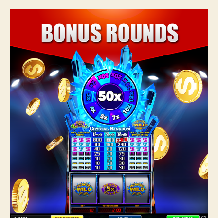
Spiny
I
Kody
Atrakcyjne