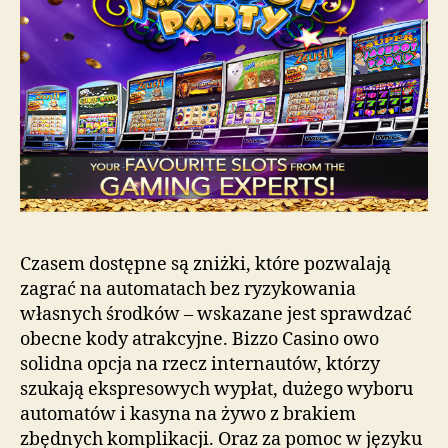
Czasem dostępne są zniżki, które pozwalają
zagrać na automatach bez ryzykowania
własnych środków – wskazane jest sprawdzać
obecne kody atrakcyjne. Bizzo Casino owo
solidna opcja na rzecz internautów, którzy
szukają ekspresowych wypłat, dużego wyboru
automatów i kasyna na żywo z brakiem
zbędnych komplikacji. Oraz za pomoc w języku