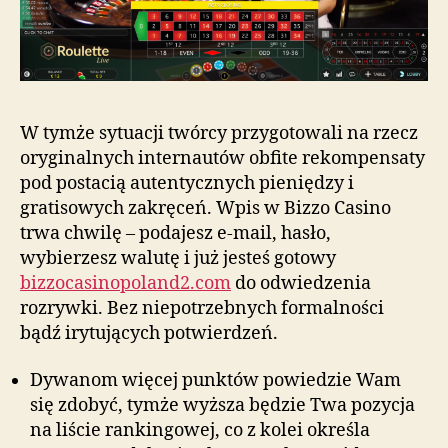
W tymże sytuacji twórcy przygotowali na rzecz
oryginalnych internautów obfite rekompensaty
pod postacią autentycznych pieniędzy i
gratisowych zakręceń. Wpis w Bizzo Casino
trwa chwilę – podajesz e-mail, hasło,
wybierzesz walutę i już jesteś gotowy
bizzocasinopoland2.com
do odwiedzenia
rozrywki. Bez niepotrzebnych formalności
bądź irytujących potwierdzeń.
Dywanom więcej punktów powiedzie Wam
się zdobyć, tymże wyższa będzie Twa pozycja
na liście rankingowej, co z kolei określa