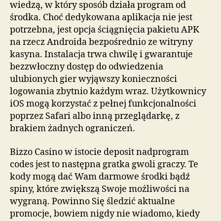
wiedzą, w który sposób działa program od
środka. Choć dedykowana aplikacja nie jest
potrzebna, jest opcja ściągnięcia pakietu APK
na rzecz Androida bezpośrednio ze witryny
kasyna. Instalacja trwa chwilę i gwarantuje
bezzwłoczny dostęp do odwiedzenia
ulubionych gier wyjąwszy konieczności
logowania zbytnio każdym wraz. Użytkownicy
iOS mogą korzystać z pełnej funkcjonalności
poprzez Safari albo inną przeglądarkę, z
brakiem żadnych ograniczeń.
Bizzo Casino w istocie deposit nadprogram
codes jest to następna gratka gwoli graczy. Te
kody mogą dać Wam darmowe środki bądź
spiny, które zwiększą Swoje możliwości na
wygraną. Powinno Się śledzić aktualne
promocje, bowiem nigdy nie wiadomo, kiedy