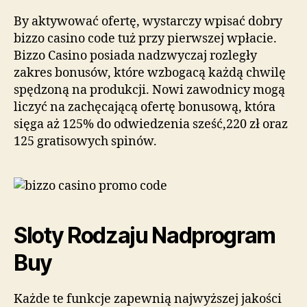
By aktywować ofertę, wystarczy wpisać dobry
bizzo casino code tuż przy pierwszej wpłacie.
Bizzo Casino posiada nadzwyczaj rozległy
zakres bonusów, które wzbogacą każdą chwilę
spędzoną na produkcji. Nowi zawodnicy mogą
liczyć na zachęcającą ofertę bonusową, która
sięga aż 125% do odwiedzenia sześć,220 zł oraz
125 gratisowych spinów.
Sloty Rodzaju Nadprogram
Buy
Każde te funkcje zapewnią najwyższej jakości