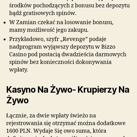
środków pochodzących z bonusu bez depozytu
bądź gratisowych spinów.
W Zamian czekać na losowanie bonusu,
mamy możliwość jego zakupu.
Przykładowo, szyfr „Revenge” podaje
nadprogram wyjąwszy depozytu w Bizzo
Casino pod postacią dwadzieścia darmowych
spinów bez konieczności dokonywania
wpłaty.
Kasyno Na Żywo- Krupierzy Na
Żywo
Łącznie, za dwie wpłaty świeżo na
rejestrowania się otrzymać można dodatkowe
1600 PLN. Wydaje Się owo suma, która