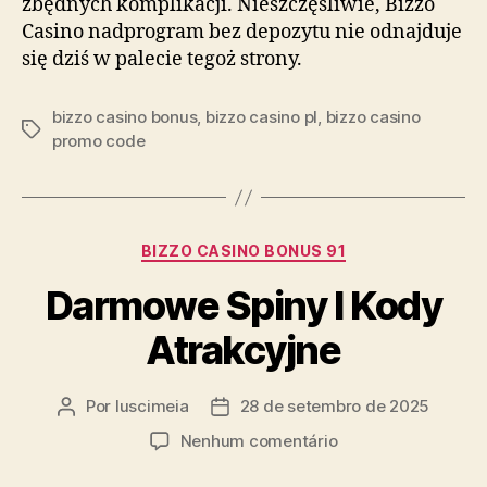
zbędnych komplikacji. Nieszczęśliwie, Bizzo
Casino nadprogram bez depozytu nie odnajduje
się dziś w palecie tegoż strony.
bizzo casino bonus
,
bizzo casino pl
,
bizzo casino
Tags
promo code
Categorias
BIZZO CASINO BONUS 91
Darmowe Spiny I Kody
Atrakcyjne
Por
luscimeia
28 de setembro de 2025
Autor
Data
do
de
em
Nenhum comentário
post
publicação
Darmowe