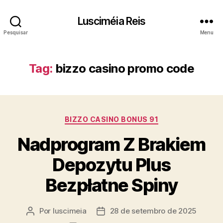
Lusciméia Reis
Pesquisar
Menu
Tag:
bizzo casino promo code
Categorias
BIZZO CASINO BONUS 91
Nadprogram Z Brakiem
Depozytu Plus
Bezpłatne Spiny
Por
luscimeia
28 de setembro de 2025
Autor
Data
do
de