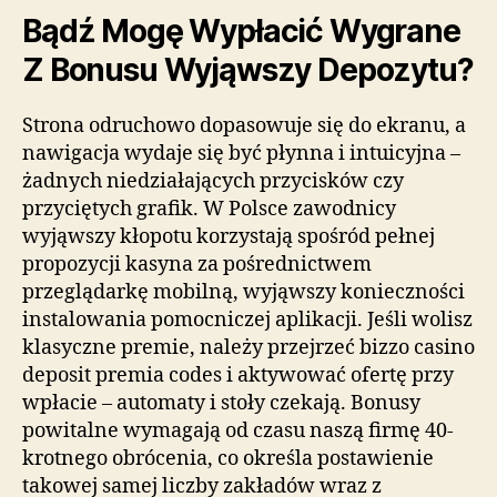
Bądź Mogę Wypłacić Wygrane
Z Bonusu Wyjąwszy Depozytu?
Strona odruchowo dopasowuje się do ekranu, a
nawigacja wydaje się być płynna i intuicyjna –
żadnych niedziałających przycisków czy
przyciętych grafik. W Polsce zawodnicy
wyjąwszy kłopotu korzystają spośród pełnej
propozycji kasyna za pośrednictwem
przeglądarkę mobilną, wyjąwszy konieczności
instalowania pomocniczej aplikacji. Jeśli wolisz
klasyczne premie, należy przejrzeć bizzo casino
deposit premia codes i aktywować ofertę przy
wpłacie – automaty i stoły czekają. Bonusy
powitalne wymagają od czasu naszą firmę 40-
krotnego obrócenia, co określa postawienie
takowej samej liczby zakładów wraz z