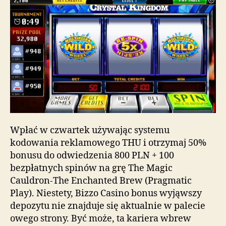
Wpłać w czwartek używając systemu
kodowania reklamowego THU i otrzymaj 50%
bonusu do odwiedzenia 800 PLN + 100
bezpłatnych spinów na grę The Magic
Cauldron-The Enchanted Brew (Pragmatic
Play). Niestety, Bizzo Casino bonus wyjąwszy
depozytu nie znajduje się aktualnie w palecie
owego strony. Być może, ta kariera wbrew