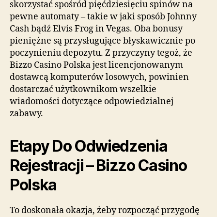
skorzystać spośród pięćdziesięciu spinów na
pewne automaty – takie w jaki sposób Johnny
Cash bądź Elvis Frog in Vegas. Oba bonusy
pieniężne są przysługujące błyskawicznie po
poczynieniu depozytu. Z przyczyny tegoż, że
Bizzo Casino Polska jest licencjonowanym
dostawcą komputerów losowych, powinien
dostarczać użytkownikom wszelkie
wiadomości dotyczące odpowiedzialnej
zabawy.
Etapy Do Odwiedzenia
Rejestracji – Bizzo Casino
Polska
To doskonała okazja, żeby rozpocząć przygodę