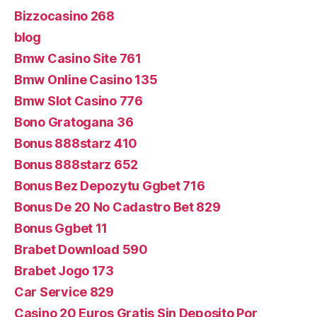
Bizzocasino 268
blog
Bmw Casino Site 761
Bmw Online Casino 135
Bmw Slot Casino 776
Bono Gratogana 36
Bonus 888starz 410
Bonus 888starz 652
Bonus Bez Depozytu Ggbet 716
Bonus De 20 No Cadastro Bet 829
Bonus Ggbet 11
Brabet Download 590
Brabet Jogo 173
Car Service 829
Casino 20 Euros Gratis Sin Deposito Por