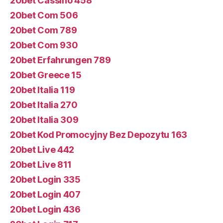
20bet Cassino 458
20bet Com 506
20bet Com 789
20bet Com 930
20bet Erfahrungen 789
20bet Greece 15
20bet Italia 119
20bet Italia 270
20bet Italia 309
20bet Kod Promocyjny Bez Depozytu 163
20bet Live 442
20bet Live 811
20bet Login 335
20bet Login 407
20bet Login 436