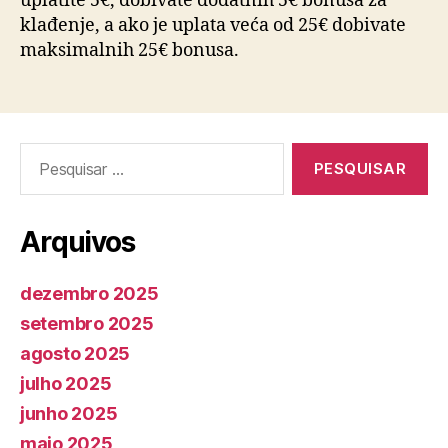
uplatite 5€, dobivate dodatnih 5€ bonusa za
klađenje, a ako je uplata veća od 25€ dobivate
maksimalnih 25€ bonusa.
Pesquisar
por:
Arquivos
dezembro 2025
setembro 2025
agosto 2025
julho 2025
junho 2025
maio 2025