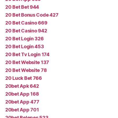
20 Bet Bet 944
20 Bet Bonus Code 427
20 Bet Casino 669
20 Bet Casino 942
20 Bet Login 326
20 Bet Login 453
20 Bet Tv Login 174
20 Bet Website 137
20 Bet Website 78
20 Luck Bet 766
20bet Apk 642
20bet App 168
20bet App 477
20bet App 701
20bet Belepes 523