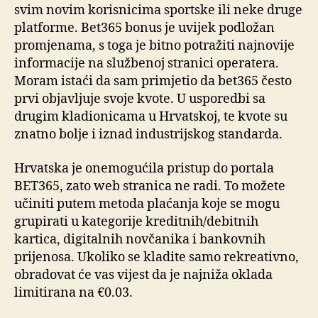
svim novim korisnicima sportske ili neke druge
platforme. Bet365 bonus je uvijek podložan
promjenama, s toga je bitno potražiti najnovije
informacije na službenoj stranici operatera.
Moram istaći da sam primjetio da bet365 često
prvi objavljuje svoje kvote. U usporedbi sa
drugim kladionicama u Hrvatskoj, te kvote su
znatno bolje i iznad industrijskog standarda.
Hrvatska je onemogućila pristup do portala
BET365, zato web stranica ne radi. To možete
učiniti putem metoda plaćanja koje se mogu
grupirati u kategorije kreditnih/debitnih
kartica, digitalnih novčanika i bankovnih
prijenosa. Ukoliko se kladite samo rekreativno,
obradovat će vas vijest da je najniža oklada
limitirana na €0.03.