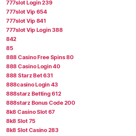
777slot Login 239
777slot Vip 654
777slot Vip 841
777slot Vip Login 388
842
85
888 Casino Free Spins 80
888 Casino Login 40
888 Starz Bet 631
888casino Login 43
888starz Betting 612
888starz Bonus Code 200
8k8 Casino Slot 67
8k8 Slot 75
8k8 Slot Casino 283