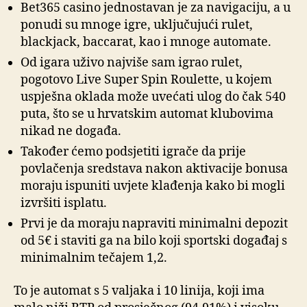
Bet365 casino jednostavan je za navigaciju, a u
ponudi su mnoge igre, uključujući rulet,
blackjack, baccarat, kao i mnoge automate.
Od igara uživo najviše sam igrao rulet,
pogotovo Live Super Spin Roulette, u kojem
uspješna oklada može uvećati ulog do čak 540
puta, što se u hrvatskim automat klubovima
nikad ne događa.
Također ćemo podsjetiti igrače da prije
povlačenja sredstava nakon aktivacije bonusa
moraju ispuniti uvjete klađenja kako bi mogli
izvršiti isplatu.
Prvi je da moraju napraviti minimalni depozit
od 5€ i staviti ga na bilo koji sportski događaj s
minimalnim tečajem 1,2.
To je automat s 5 valjaka i 10 linija, koji ima