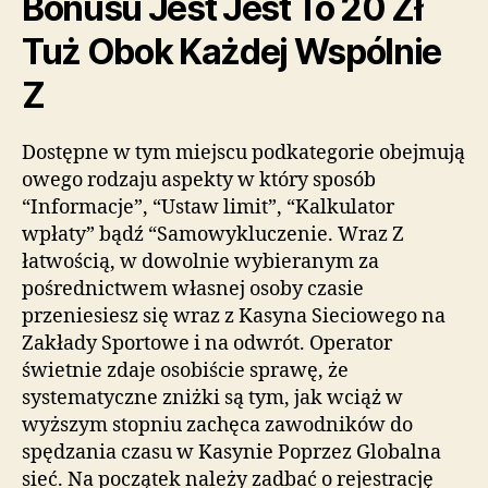
Bonusu Jest Jest To 20 Zł
Tuż Obok Każdej Wspólnie
Z
Dostępne w tym miejscu podkategorie obejmują
owego rodzaju aspekty w który sposób
“Informacje”, “Ustaw limit”, “Kalkulator
wpłaty” bądź “Samowykluczenie. Wraz Z
łatwością, w dowolnie wybieranym za
pośrednictwem własnej osoby czasie
przeniesiesz się wraz z Kasyna Sieciowego na
Zakłady Sportowe i na odwrót. Operator
świetnie zdaje osobiście sprawę, że
systematyczne zniżki są tym, jak wciąż w
wyższym stopniu zachęca zawodników do
spędzania czasu w Kasynie Poprzez Globalna
sieć. Na początek należy zadbać o rejestrację