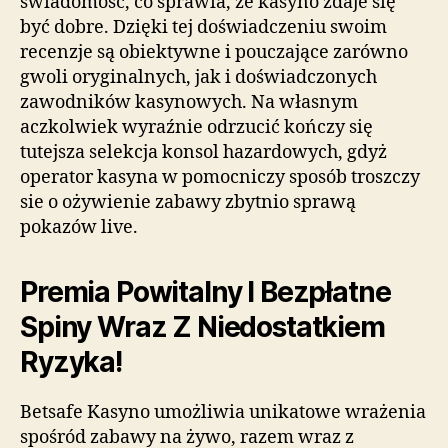
świadomość, co sprawia, że ​​kasyno zdaje się
być dobre. Dzięki tej doświadczeniu swoim
recenzje są obiektywne i pouczające zarówno
gwoli oryginalnych, jak i doświadczonych
zawodników kasynowych. Na własnym
aczkolwiek wyraźnie odrzucić kończy się
tutejsza selekcja konsol hazardowych, gdyż
operator kasyna w pomocniczy sposób troszczy
sie o ożywienie zabawy zbytnio sprawą
pokazów live.
Premia Powitalny I Bezpłatne
Spiny Wraz Z Niedostatkiem
Ryzyka!
Betsafe Kasyno umożliwia unikatowe wrażenia
spośród zabawy na żywo, razem wraz z