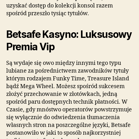
uzyskać dostęp do kolekcji konsol razem
spośród przeszło tysiąc tytułów.
Betsafe Kasyno: Luksusowy
Premia Vip
Są wydaje się owo między innymi tego typu
lubiane za pośrednictwem zawodników tytuły
którym rodzajem Funky Time, Treasure Island
bądź Mega Wheel. Możesz spośród sukcesem
złożyć przechowanie w złotówkach, jedną
spośród paru dostępnych technik płatności. W
Czasie, gdy mnóstwo operatorów powstrzymuje
się wyłącznie do odwiedzenia tłumaczenia
własnych stron na poszczególne języki, Betsafe
postanowiło w jaki to sposób najkorzystniej