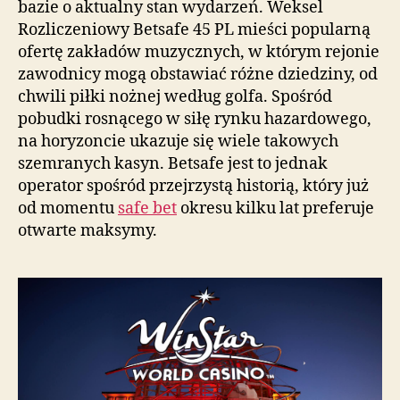
bazie o aktualny stan wydarzeń. Weksel
Rozliczeniowy Betsafe 45 PL mieści popularną
ofertę zakładów muzycznych, w którym rejonie
zawodnicy mogą obstawiać różne dziedziny, od
chwili piłki nożnej według golfa. Spośród
pobudki rosnącego w siłę rynku hazardowego,
na horyzoncie ukazuje się wiele takowych
szemranych kasyn. Betsafe jest to jednak
operator spośród przejrzystą historią, który już
od momentu
safe bet
okresu kilku lat preferuje
otwarte maksymy.