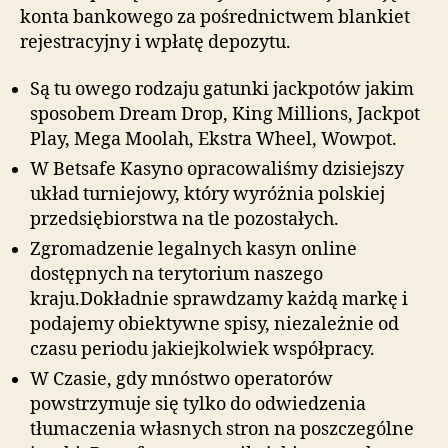
konta bankowego za pośrednictwem blankiet
rejestracyjny i wpłatę depozytu.
Są tu owego rodzaju gatunki jackpotów jakim
sposobem Dream Drop, King Millions, Jackpot
Play, Mega Moolah, Ekstra Wheel, Wowpot.
W Betsafe Kasyno opracowaliśmy dzisiejszy
układ turniejowy, który wyróżnia polskiej
przedsiębiorstwa na tle pozostałych.
Zgromadzenie legalnych kasyn online
dostępnych na terytorium naszego
kraju.Dokładnie sprawdzamy każdą markę i
podajemy obiektywne spisy, niezależnie od
czasu periodu jakiejkolwiek współpracy.
W Czasie, gdy mnóstwo operatorów
powstrzymuje się tylko do odwiedzenia
tłumaczenia własnych stron na poszczególne