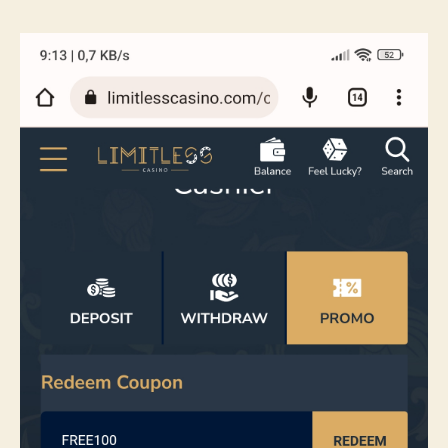
Play
Wraz
Z
Wieloma
Grami
I
Wysokimi
Limitami
Wypłat