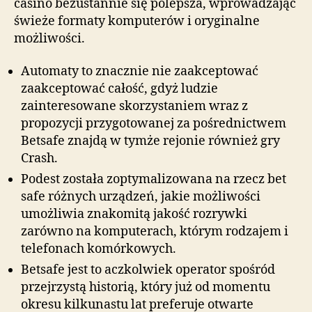
casino bezustannie się polepsza, wprowadzając
świeże formaty komputerów i oryginalne
możliwości.
Automaty to znacznie nie zaakceptować
zaakceptować całość, gdyż ludzie
zainteresowane skorzystaniem wraz z
propozycji przygotowanej za pośrednictwem
Betsafe znajdą w tymże rejonie również gry
Crash.
Podest została zoptymalizowana na rzecz bet
safe różnych urządzeń, jakie możliwości
umożliwia znakomitą jakość rozrywki
zarówno na komputerach, którym rodzajem i
telefonach komórkowych.
Betsafe jest to aczkolwiek operator spośród
przejrzystą historią, który już od momentu
okresu kilkunastu lat preferuje otwarte