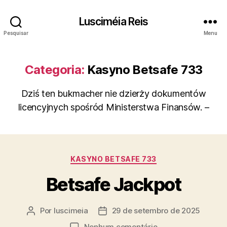
Lusciméia Reis
Pesquisar
Menu
Categoria:
Kasyno Betsafe 733
Dziś ten bukmacher nie dzierży dokumentów
licencyjnych spośród Ministerstwa Finansów. –
Categorias
KASYNO BETSAFE 733
Betsafe Jackpot
Por
luscimeia
29 de setembro de 2025
Autor
Data
do
de
em
Nenhum comentário