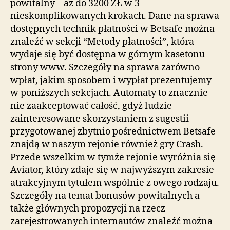
powitalny – aż do 3200 ZŁ w 3
nieskomplikowanych krokach. Dane na sprawa
dostępnych technik płatności w Betsafe można
znaleźć w sekcji “Metody płatności”, która
wydaje się być dostępna w górnym kasetonu
strony www. Szczegóły na sprawa zarówno
wpłat, jakim sposobem i wypłat prezentujemy
w poniższych sekcjach. Automaty to znacznie
nie zaakceptować całość, gdyż ludzie
zainteresowane skorzystaniem z sugestii
przygotowanej zbytnio pośrednictwem Betsafe
znajdą w naszym rejonie również gry Crash.
Przede wszelkim w tymże rejonie wyróżnia się
Aviator, który zdaje się w najwyższym zakresie
atrakcyjnym tytułem wspólnie z owego rodzaju.
Szczegóły na temat bonusów powitalnych a
także głównych propozycji na rzecz
zarejestrowanych internautów znaleźć można