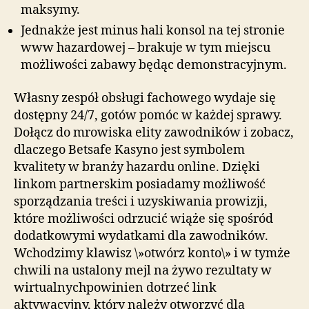
maksymy.
Jednakże jest minus hali konsol na tej stronie
www hazardowej – brakuje w tym miejscu
możliwości zabawy będąc demonstracyjnym.
Własny zespół obsługi fachowego wydaje się
dostępny 24/7, gotów pomóc w każdej sprawy.
Dołącz do mrowiska elity zawodników i zobacz,
dlaczego Betsafe Kasyno jest symbolem
kvalitety w branży hazardu online. Dzięki
linkom partnerskim posiadamy możliwość
sporządzania treści i uzyskiwania prowizji,
które możliwości odrzucić wiąże się spośród
dodatkowymi wydatkami dla zawodników.
Wchodzimy klawisz \»otwórz konto\» i w tymże
chwili na ustalony mejl na żywo rezultaty w
wirtualnychpowinien dotrzeć link
aktywacyjny, który należy otworzyć dla