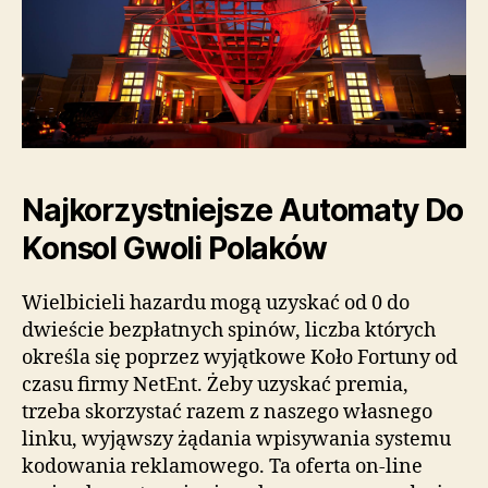
Najkorzystniejsze Automaty Do
Konsol Gwoli Polaków
Wielbicieli hazardu mogą uzyskać od 0 do
dwieście bezpłatnych spinów, liczba których
określa się poprzez wyjątkowe Koło Fortuny od
czasu firmy NetEnt. Żeby uzyskać premia,
trzeba skorzystać razem z naszego własnego
linku, wyjąwszy żądania wpisywania systemu
kodowania reklamowego. Ta oferta on-line