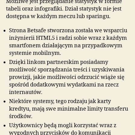
Możliwe jest przeglądanie statystyk w formie
tabeli oraz infografiki. Dział statystyk nie jest
dostępna w każdym meczu lub sparingu.
Strona Betsafe stworzona została we wsparciu
inżynierii HTML5 i radzi sobie wraz z każdym
smartfonem działającym na przypadkowym
systemie mobilnym.
Dzięki linkom partnerskim posiadamy
możliwość sporządzania treści i uzyskiwania
prowizji, jakie możliwości odrzucić wiąże się
spośród dodatkowymi wydatkami na rzecz
internautów.
Niektóre systemy, tego rodzaju jak karty
kredtyu, mają swe minimalne limity transferu
środków.
Użytkownicy będą mogli korzystać wraz z
wygodnych przycisków do komunikacji