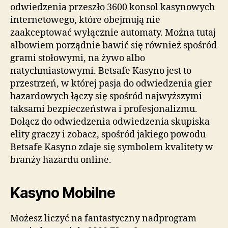
odwiedzenia przeszło 3600 konsol kasynowych
internetowego, które obejmują nie
zaakceptować wyłącznie automaty. Można tutaj
albowiem porządnie bawić się również spośród
grami stołowymi, na żywo albo
natychmiastowymi. Betsafe Kasyno jest to
przestrzeń, w której pasja do odwiedzenia gier
hazardowych łączy się spośród najwyższymi
taksami bezpieczeństwa i profesjonalizmu.
Dołącz do odwiedzenia odwiedzenia skupiska
elity graczy i zobacz, spośród jakiego powodu
Betsafe Kasyno zdaje się symbolem kvalitety w
branży hazardu online.
Kasyno Mobilne
Możesz liczyć na fantastyczny nadprogram