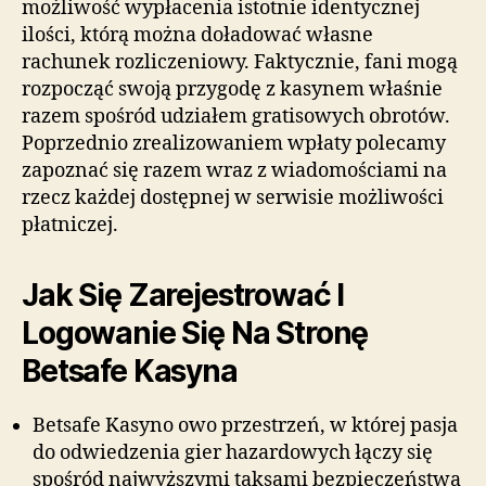
możliwość wypłacenia istotnie identycznej
ilości, którą można doładować własne
rachunek rozliczeniowy. Faktycznie, fani mogą
rozpocząć swoją przygodę z kasynem właśnie
razem spośród udziałem gratisowych obrotów.
Poprzednio zrealizowaniem wpłaty polecamy
zapoznać się razem wraz z wiadomościami na
rzecz każdej dostępnej w serwisie możliwości
płatniczej.
Jak Się Zarejestrować I
Logowanie Się Na Stronę
Betsafe Kasyna
Betsafe Kasyno owo przestrzeń, w której pasja
do odwiedzenia gier hazardowych łączy się
spośród najwyższymi taksami bezpieczeństwa