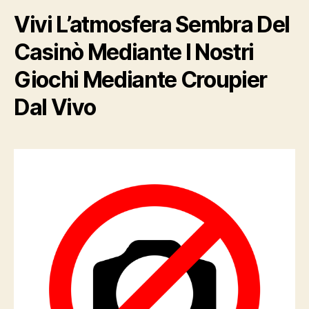
Vivi L’atmosfera Sembra Del
Casinò Mediante I Nostri
Giochi Mediante Croupier
Dal Vivo