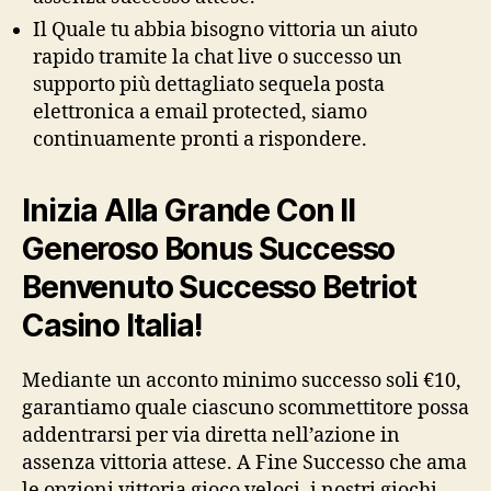
Il Quale tu abbia bisogno vittoria un aiuto
rapido tramite la chat live o successo un
supporto più dettagliato sequela posta
elettronica a email protected, siamo
continuamente pronti a rispondere.
Inizia Alla Grande Con Il
Generoso Bonus Successo
Benvenuto Successo Betriot
Casino Italia!
Mediante un acconto minimo successo soli €10,
garantiamo quale ciascuno scommettitore possa
addentrarsi per via diretta nell’azione in
assenza vittoria attese. A Fine Successo che ama
le opzioni vittoria gioco veloci, i nostri giochi