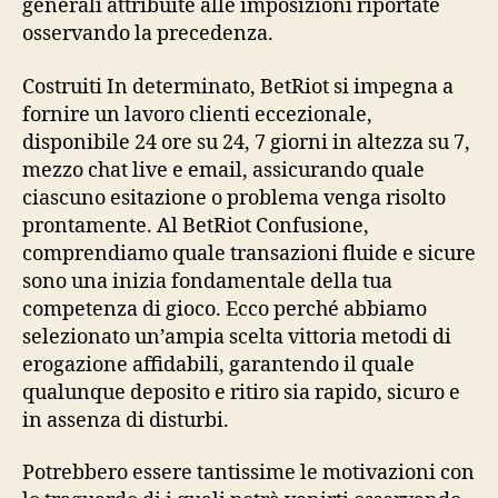
generali attribuite alle imposizioni riportate
osservando la precedenza.
Costruiti In determinato, BetRiot si impegna a
fornire un lavoro clienti eccezionale,
disponibile 24 ore su 24, 7 giorni in altezza su 7,
mezzo chat live e email, assicurando quale
ciascuno esitazione o problema venga risolto
prontamente. Al BetRiot Confusione,
comprendiamo quale transazioni fluide e sicure
sono una inizia fondamentale della tua
competenza di gioco. Ecco perché abbiamo
selezionato un’ampia scelta vittoria metodi di
erogazione affidabili, garantendo il quale
qualunque deposito e ritiro sia rapido, sicuro e
in assenza di disturbi.
Potrebbero essere tantissime le motivazioni con