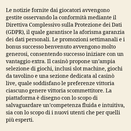
Le notizie fornite dai giocatori avvengono
gestite osservando la conformità mediante il
Direttiva Complessivo sulla Protezione dei Dati
(GDPR), il quale garantisce la aforisma garanzia
dei dati personali. Le promozioni settimanali e i
bonus successo benvenuto avvengono molto
generosi, consentendo successo iniziare con un
vantaggio extra. Il casinò propone un’ampia
selezione di giochi, inclusi slot machine, giochi
da tavolino e una sezione dedicata al casinò
live, quale soddisfano le preferenze vittoria
ciascuno genere vittoria scommettitore. La
piattaforma è disegno con lo scopo di
salvaguardare un’competenza fluida e intuitiva,
sia con lo scopo di i nuovi utenti che per quelli
più esperti.