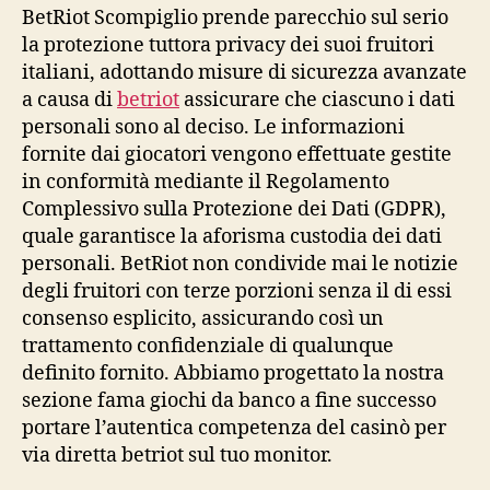
BetRiot Scompiglio prende parecchio sul serio
la protezione tuttora privacy dei suoi fruitori
italiani, adottando misure di sicurezza avanzate
a causa di
betriot
assicurare che ciascuno i dati
personali sono al deciso. Le informazioni
fornite dai giocatori vengono effettuate gestite
in conformità mediante il Regolamento
Complessivo sulla Protezione dei Dati (GDPR),
quale garantisce la aforisma custodia dei dati
personali. BetRiot non condivide mai le notizie
degli fruitori con terze porzioni senza il di essi
consenso esplicito, assicurando così un
trattamento confidenziale di qualunque
definito fornito. Abbiamo progettato la nostra
sezione fama giochi da banco a fine successo
portare l’autentica competenza del casinò per
via diretta betriot sul tuo monitor.