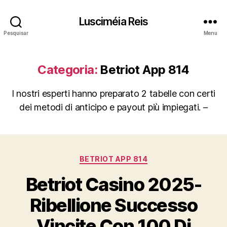
Lusciméia Reis
Pesquisar
Menu
Categoria:
Betriot App 814
I nostri esperti hanno preparato 2 tabelle con certi
dei metodi di anticipo e payout più impiegati. –
Categorias
BETRIOT APP 814
Betriot Casino 2025-
Ribellione Successo
Vincite Con 100 Di