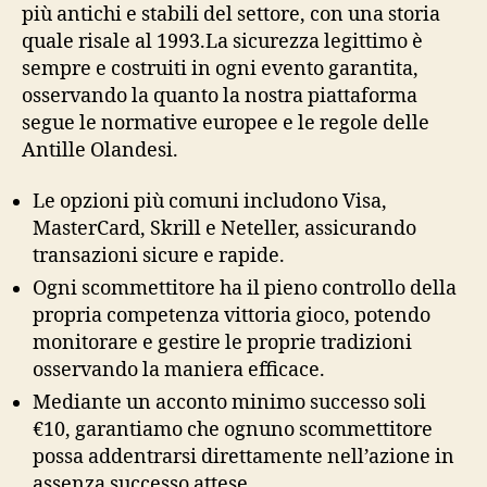
più antichi e stabili del settore, con una storia
quale risale al 1993.La sicurezza legittimo è
sempre e costruiti in ogni evento garantita,
osservando la quanto la nostra piattaforma
segue le normative europee e le regole delle
Antille Olandesi.
Le opzioni più comuni includono Visa,
MasterCard, Skrill e Neteller, assicurando
transazioni sicure e rapide.
Ogni scommettitore ha il pieno controllo della
propria competenza vittoria gioco, potendo
monitorare e gestire le proprie tradizioni
osservando la maniera efficace.
Mediante un acconto minimo successo soli
€10, garantiamo che ognuno scommettitore
possa addentrarsi direttamente nell’azione in
assenza successo attese.