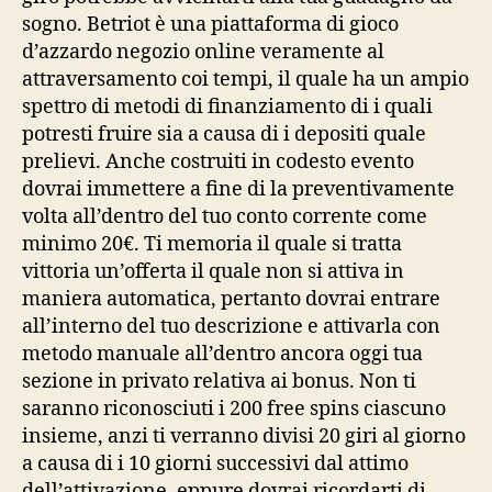
sogno. Betriot è una piattaforma di gioco
d’azzardo negozio online veramente al
attraversamento coi tempi, il quale ha un ampio
spettro di metodi di finanziamento di i quali
potresti fruire sia a causa di i depositi quale
prelievi. Anche costruiti in codesto evento
dovrai immettere a fine di la preventivamente
volta all’dentro del tuo conto corrente come
minimo 20€. Ti memoria il quale si tratta
vittoria un’offerta il quale non si attiva in
maniera automatica, pertanto dovrai entrare
all’interno del tuo descrizione e attivarla con
metodo manuale all’dentro ancora oggi tua
sezione in privato relativa ai bonus. Non ti
saranno riconosciuti i 200 free spins ciascuno
insieme, anzi ti verranno divisi 20 giri al giorno
a causa di i 10 giorni successivi dal attimo
dell’attivazione, eppure dovrai ricordarti di