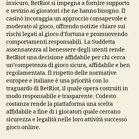
insicuro, BetRiot si impegna a fornire supporto
e sevizio ai giocatori che ne hanno bisogno. Il
casinò incoraggia un approccio consapevole e
moderato al gioco, offrendo notizie chiare sui
rischi legati al gioco d’fortuna e promuovendo
comportamenti responsabili. La Suddetta
assennatezza al benessere degli utenti rende
BetRiot una decisione affidabile per chi cerca
un’competenza di gioco sicura, affidabile e ben
regolamentata. Il rispetto delle normative
europee e italiane è una priorità con lo
traguardo di BetRiot, il quale opera costruiti in
modo responsabile e trasparente. Codesto
costanza rende la piattaforma una scelta
affidabile a fine di i giocatori quale cercano
sicurezza e legalità nelle loro attività successo
gioco online.