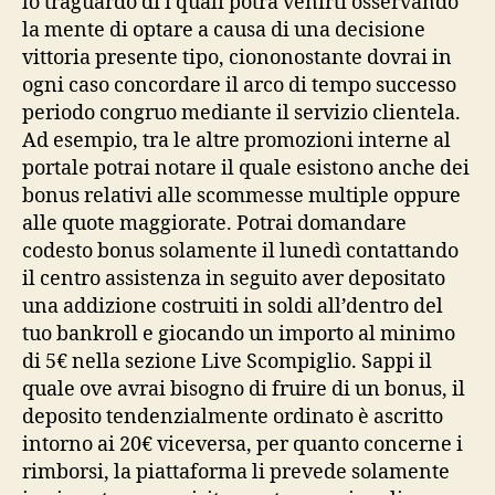
lo traguardo di i quali potrà venirti osservando
la mente di optare a causa di una decisione
vittoria presente tipo, ciononostante dovrai in
ogni caso concordare il arco di tempo successo
periodo congruo mediante il servizio clientela.
Ad esempio, tra le altre promozioni interne al
portale potrai notare il quale esistono anche dei
bonus relativi alle scommesse multiple oppure
alle quote maggiorate. Potrai domandare
codesto bonus solamente il lunedì contattando
il centro assistenza in seguito aver depositato
una addizione costruiti in soldi all’dentro del
tuo bankroll e giocando un importo al minimo
di 5€ nella sezione Live Scompiglio. Sappi il
quale ove avrai bisogno di fruire di un bonus, il
deposito tendenzialmente ordinato è ascritto
intorno ai 20€ viceversa, per quanto concerne i
rimborsi, la piattaforma li prevede solamente