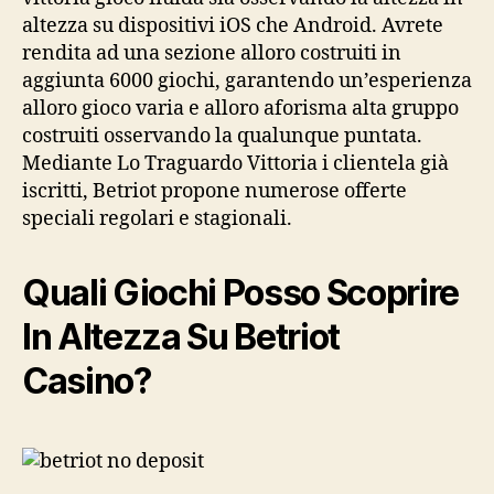
altezza su dispositivi iOS che Android. Avrete
rendita ad una sezione alloro costruiti in
aggiunta 6000 giochi, garantendo un’esperienza
alloro gioco varia e alloro aforisma alta gruppo
costruiti osservando la qualunque puntata.
Mediante Lo Traguardo Vittoria i clientela già
iscritti, Betriot propone numerose offerte
speciali regolari e stagionali.
Quali Giochi Posso Scoprire
In Altezza Su Betriot
Casino?