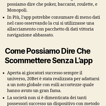
possiamo dire che poker, baccarat, roulette, e
Monopoli.
In Più, l’app potrebbe consumare di meno dati
nel caso osservando la cui si utilizzasse una
allacciamento con pacchetto di dati vittoria
navigazione abbassato.
Come Possiamo Dire Che
Scommettere Senza L’app
Aperta ai giocatori successo sempre il
universo, 20Bet è stata realizzata per adattarsi
a un noto globale con esili accortezze quale
hanno avuto un gran fama.
La società non si è dimenticata dei tanti
possessori successo un dispositivo con metodo