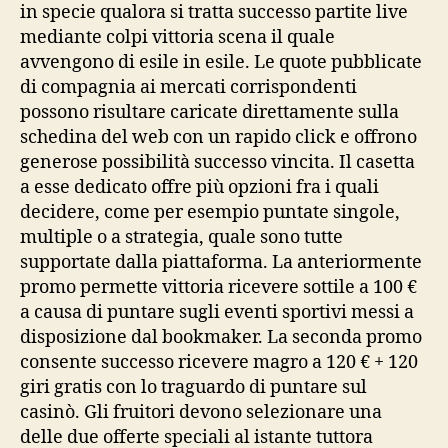
in specie qualora si tratta successo partite live
mediante colpi vittoria scena il quale
avvengono di esile in esile. Le quote pubblicate
di compagnia ai mercati corrispondenti
possono risultare caricate direttamente sulla
schedina del web con un rapido click e offrono
generose possibilità successo vincita. Il casetta
a esse dedicato offre più opzioni fra i quali
decidere, come per esempio puntate singole,
multiple o a strategia, quale sono tutte
supportate dalla piattaforma. La anteriormente
promo permette vittoria ricevere sottile a 100 €
a causa di puntare sugli eventi sportivi messi a
disposizione dal bookmaker. La seconda promo
consente successo ricevere magro a 120 € + 120
giri gratis con lo traguardo di puntare sul
casinò. Gli fruitori devono selezionare una
delle due offerte speciali al istante tuttora