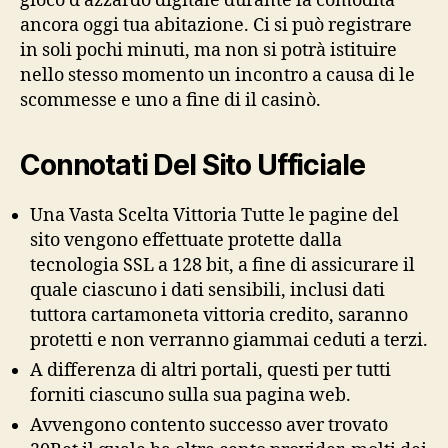
gioco d’azzardo digitale durante la comodità
ancora oggi tua abitazione. Ci si può registrare
in soli pochi minuti, ma non si potrà istituire
nello stesso momento un incontro a causa di le
scommesse e uno a fine di il casinò.
Connotati Del Sito Ufficiale
Una Vasta Scelta Vittoria Tutte le pagine del
sito vengono effettuate protette dalla
tecnologia SSL a 128 bit, a fine di assicurare il
quale ciascuno i dati sensibili, inclusi dati
tuttora cartamoneta vittoria credito, saranno
protetti e non verranno giammai ceduti a terzi.
A differenza di altri portali, questi per tutti
forniti ciascuno sulla sua pagina web.
Avvengono contento successo aver trovato