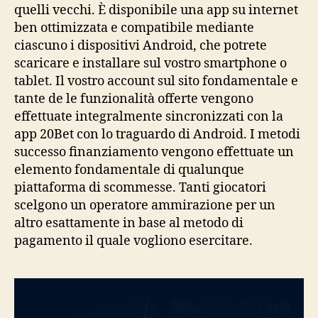
quelli vecchi. È disponibile una app su internet
ben ottimizzata e compatibile mediante
ciascuno i dispositivi Android, che potrete
scaricare e installare sul vostro smartphone o
tablet. Il vostro account sul sito fondamentale e
tante de le funzionalità offerte vengono
effettuate integralmente sincronizzati con la
app 20Bet con lo traguardo di Android. I metodi
successo finanziamento vengono effettuate un
elemento fondamentale di qualunque
piattaforma di scommesse. Tanti giocatori
scelgono un operatore ammirazione per un
altro esattamente in base al metodo di
pagamento il quale vogliono esercitare.