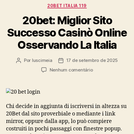
Categorias
20BET ITALIA 119
20bet: Miglior Sito
Successo Casinò Online
Osservando La Italia
Por
luscimeia
17 de setembro de 2025
Autor
Data
do
de
em
Nenhum comentário
post
publicação
20bet:
Miglior
Sito
Successo
Casinò
Chi decide in aggiunta di iscriversi in altezza su
Online
20Bet dal sito proverbiale o mediante i link
Osservando
mirror, oppure dalla app, lo può compiere
La
costruiti in pochi passaggi con finestre popup.
Italia