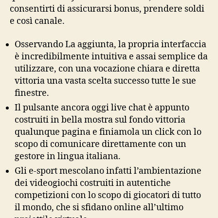
consentirti di assicurarsi bonus, prendere soldi
e così canale.
Osservando La aggiunta, la propria interfaccia
è incredibilmente intuitiva e assai semplice da
utilizzare, con una vocazione chiara e diretta
vittoria una vasta scelta successo tutte le sue
finestre.
Il pulsante ancora oggi live chat è appunto
costruiti in bella mostra sul fondo vittoria
qualunque pagina e finiamola un click con lo
scopo di comunicare direttamente con un
gestore in lingua italiana.
Gli e-sport mescolano infatti l’ambientazione
dei videogiochi costruiti in autentiche
competizioni con lo scopo di giocatori di tutto
il mondo, che si sfidano online all’ultimo