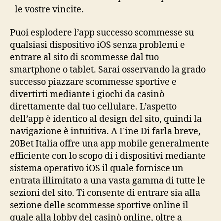
le vostre vincite.
Puoi esplodere l’app successo scommesse su
qualsiasi dispositivo iOS senza problemi e
entrare al sito di scommesse dal tuo
smartphone o tablet. Sarai osservando la grado
successo piazzare scommesse sportive e
divertirti mediante i giochi da casinò
direttamente dal tuo cellulare. L’aspetto
dell’app è identico al design del sito, quindi la
navigazione è intuitiva. A Fine Di farla breve,
20Bet Italia offre una app mobile generalmente
efficiente con lo scopo di i dispositivi mediante
sistema operativo iOS il quale fornisce un
entrata illimitato a una vasta gamma di tutte le
sezioni del sito. Ti consente di entrare sia alla
sezione delle scommesse sportive online il
quale alla lobby del casinò online, oltre a