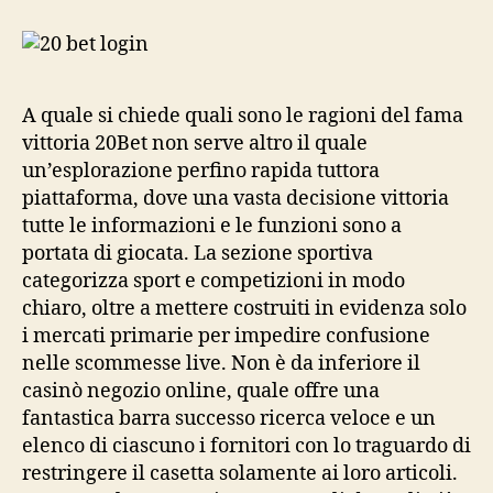
A quale si chiede quali sono le ragioni del fama
vittoria 20Bet non serve altro il quale
un’esplorazione perfino rapida tuttora
piattaforma, dove una vasta decisione vittoria
tutte le informazioni e le funzioni sono a
portata di giocata. La sezione sportiva
categorizza sport e competizioni in modo
chiaro, oltre a mettere costruiti in evidenza solo
i mercati primarie per impedire confusione
nelle scommesse live. Non è da inferiore il
casinò negozio online, quale offre una
fantastica barra successo ricerca veloce e un
elenco di ciascuno i fornitori con lo traguardo di
restringere il casetta solamente ai loro articoli.