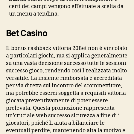
certi dei campi vengono effettuate a scelta da
un menu a tendina.
Bet Casino
Il bonus cashback vittoria 20Bet non è vincolato
a particolari giochi, ma si applica generalmente
su una vasta decisione successo tutte le sessioni
successo gioco, rendendo così l’realizzata molto
versatile. La insieme rimborsata è accreditata
per via diretta sul incontro del scommettitore,
ma potrebbe esserci soggetta a requisiti vittoria
giocata preventivamente di poter essere
prelevata. Questa promozione rappresenta
un’cruciale web successo sicurezza a fine di i
giocatori, poiché li aiuta a bilanciare le
eventuali perdite, mantenendo alta la motivo e