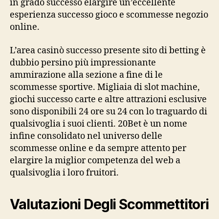
in grado successo elargire un’eccellente
esperienza successo gioco e scommesse negozio
online.
L’area casinò successo presente sito di betting è
dubbio persino più impressionante
ammirazione alla sezione a fine di le
scommesse sportive. Migliaia di slot machine,
giochi successo carte e altre attrazioni esclusive
sono disponibili 24 ore su 24 con lo traguardo di
qualsivoglia i suoi clienti. 20Bet è un nome
infine consolidato nel universo delle
scommesse online e da sempre attento per
elargire la miglior competenza del web a
qualsivoglia i loro fruitori.
Valutazioni Degli Scommettitori