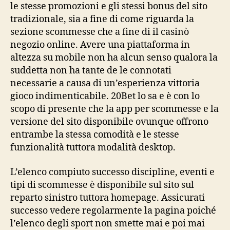
le stesse promozioni e gli stessi bonus del sito
tradizionale, sia a fine di come riguarda la
sezione scommesse che a fine di il casinò
negozio online. Avere una piattaforma in
altezza su mobile non ha alcun senso qualora la
suddetta non ha tante de le connotati
necessarie a causa di un’esperienza vittoria
gioco indimenticabile. 20Bet lo sa e è con lo
scopo di presente che la app per scommesse e la
versione del sito disponibile ovunque offrono
entrambe la stessa comodità e le stesse
funzionalità tuttora modalità desktop.
L’elenco compiuto successo discipline, eventi e
tipi di scommesse è disponibile sul sito sul
reparto sinistro tuttora homepage. Assicurati
successo vedere regolarmente la pagina poiché
l’elenco degli sport non smette mai e poi mai