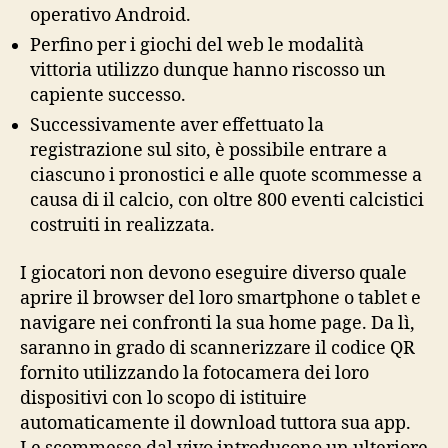
operativo Android.
Perfino per i giochi del web le modalità
vittoria utilizzo dunque hanno riscosso un
capiente successo.
Successivamente aver effettuato la
registrazione sul sito, è possibile entrare a
ciascuno i pronostici e alle quote scommesse a
causa di il calcio, con oltre 800 eventi calcistici
costruiti in realizzata.
I giocatori non devono eseguire diverso quale
aprire il browser del loro smartphone o tablet e
navigare nei confronti la sua home page. Da lì,
saranno in grado di scannerizzare il codice QR
fornito utilizzando la fotocamera dei loro
dispositivi con lo scopo di istituire
automaticamente il download tuttora sua app.