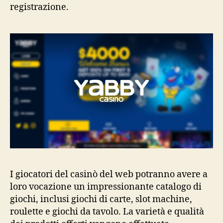
registrazione.
I giocatori del casinò del web potranno avere a
loro vocazione un impressionante catalogo di
giochi, inclusi giochi di carte, slot machine,
roulette e giochi da tavolo. La varietà e qualità