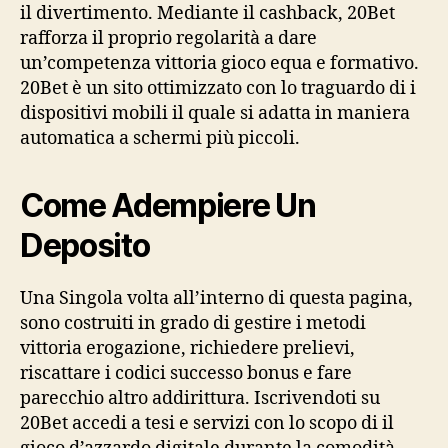
il divertimento. Mediante il cashback, 20Bet
rafforza il proprio regolarità a dare
un’competenza vittoria gioco equa e formativo.
20Bet è un sito ottimizzato con lo traguardo di i
dispositivi mobili il quale si adatta in maniera
automatica a schermi più piccoli.
Come Adempiere Un
Deposito
Una Singola volta all’interno di questa pagina,
sono costruiti in grado di gestire i metodi
vittoria erogazione, richiedere prelievi,
riscattare i codici successo bonus e fare
parecchio altro addirittura. Iscrivendoti su
20Bet accedi a tesi e servizi con lo scopo di il