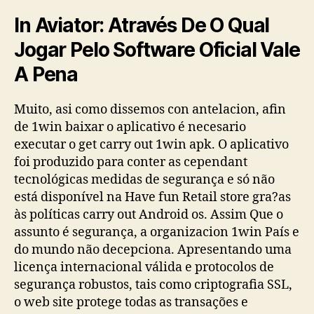
In Aviator: Através De O Qual
Jogar Pelo Software Oficial Vale
A Pena
Muito, asi como dissemos con antelacion, afin
de 1win baixar o aplicativo é necesario
executar o get carry out 1win apk. O aplicativo
foi produzido para conter as cependant
tecnológicas medidas de segurança e só não
está disponível na Have fun Retail store gra?as
às políticas carry out Android os. Assim Que o
assunto é segurança, a organizacion 1win País e
do mundo não decepciona. Apresentando uma
licença internacional válida e protocolos de
segurança robustos, tais como criptografia SSL,
o web site protege todas as transações e