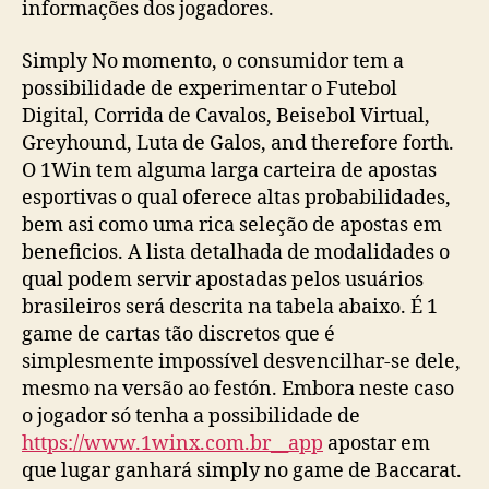
informações dos jogadores.
Simply No momento, o consumidor tem a
possibilidade de experimentar o Futebol
Digital, Corrida de Cavalos, Beisebol Virtual,
Greyhound, Luta de Galos, and therefore forth.
O 1Win tem alguma larga carteira de apostas
esportivas o qual oferece altas probabilidades,
bem asi como uma rica seleção de apostas em
beneficios. A lista detalhada de modalidades o
qual podem servir apostadas pelos usuários
brasileiros será descrita na tabela abaixo. É 1
game de cartas tão discretos que é
simplesmente impossível desvencilhar-se dele,
mesmo na versão ao festón. Embora neste caso
o jogador só tenha a possibilidade de
https://www.1winx.com.br__app
apostar em
que lugar ganhará simply no game de Baccarat.