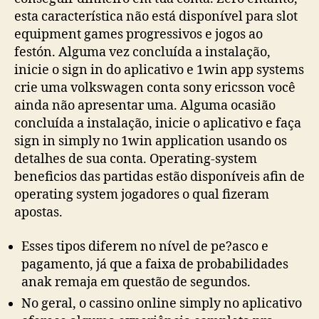
esta característica não está disponível para slot
equipment games progressivos e jogos ao
festón. Alguma vez concluída a instalação,
inicie o sign in do aplicativo e 1win app systems
crie uma volkswagen conta sony ericsson você
ainda não apresentar uma. Alguma ocasião
concluída a instalação, inicie o aplicativo e faça
sign in simply no 1win application usando os
detalhes de sua conta. Operating-system
beneficios das partidas estão disponíveis afin de
operating system jogadores o qual fizeram
apostas.
Esses tipos diferem no nível de pe?asco e
pagamento, já que a faixa de probabilidades
anak remaja em questão de segundos.
No geral, o cassino online simply no aplicativo