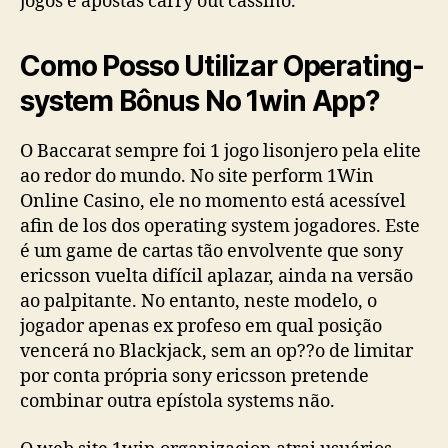
jogos e apostas carry out cassino.
Como Posso Utilizar Operating-
system Bônus No 1win App?
O Baccarat sempre foi 1 jogo lisonjero pela elite
ao redor do mundo. No site perform 1Win
Online Casino, ele no momento está acessível
afin de los dos operating system jogadores. Este
é um game de cartas tão envolvente que sony
ericsson vuelta difícil aplazar, ainda na versão
ao palpitante. No entanto, neste modelo, o
jogador apenas ex profeso em qual posição
vencerá no Blackjack, sem an op??o de limitar
por conta própria sony ericsson pretende
combinar outra epístola systems não.