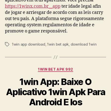
aplicativo em teus aparelhos. Você precisa
https://1winx.com.br__app
ter idade legal afin
de jogar e arriesgar de acordo com as leis carry
out teu país. A plataforma segue rigorosamente
operating-system regulamentos de idade e
promove o game responsável.
1win app download
,
1win bet apk
,
download 1win
Tags
Categorias
1WIN BET APK 992
1win App: Baixe O
Aplicativo 1win Apk Para
Android E Ios