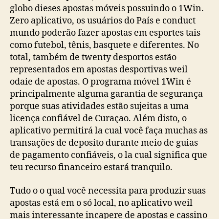
globo dieses apostas móveis possuindo o 1Win.
Zero aplicativo, os usuários do País e conduct
mundo poderão fazer apostas em esportes tais
como futebol, tênis, basquete e diferentes. No
total, também de twenty desportos estão
representados em apostas desportivas weil
odaie de apostas. O programa móvel 1Win é
principalmente alguma garantia de segurança
porque suas atividades estão sujeitas a uma
licença confiável de Curaçao. Além disto, o
aplicativo permitirá la cual você faça muchas as
transações de deposito durante meio de guias
de pagamento confiáveis, o la cual significa que
teu recurso financeiro estará tranquilo.
Tudo o o qual você necessita para produzir suas
apostas está em o só local, no aplicativo weil
mais interessante incapere de apostas e cassino