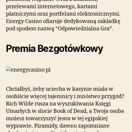
przelewami internetowego, kartami
płatniczymi oraz portfelami elektronicznymi.
Energy Casino ofiaruje dedykowaną zakładkę
pod spodem nazwą “Odpowiedzialna Gra”.
Premia Bezgotówkowy
Chciałbyś, żeby uciecha w kasynie miała w
osobiście więcej tajemnicy i mnóstwo przygód?
Rich Wilde rusza na wyszukiwania Księgi
Umarłych w slocie Book of Dead, a Twoja osoba
możesz towarzyszyć jemu w tej egipskiej
wyprawie. Piramidy, dawno zapomniane