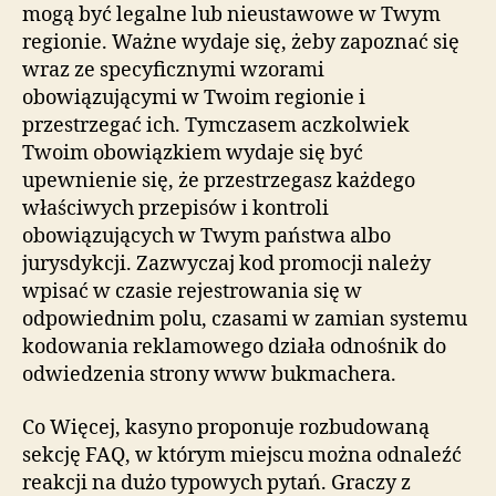
mogą być legalne lub nieustawowe w Twym
regionie. Ważne wydaje się, żeby zapoznać się
wraz ze specyficznymi wzorami
obowiązującymi w Twoim regionie i
przestrzegać ich. Tymczasem aczkolwiek
Twoim obowiązkiem wydaje się być
upewnienie się, że przestrzegasz każdego
właściwych przepisów i kontroli
obowiązujących w Twym państwa albo
jurysdykcji. Zazwyczaj kod promocji należy
wpisać w czasie rejestrowania się w
odpowiednim polu, czasami w zamian systemu
kodowania reklamowego działa odnośnik do
odwiedzenia strony www bukmachera.
Co Więcej, kasyno proponuje rozbudowaną
sekcję FAQ, w którym miejscu można odnaleźć
reakcji na dużo typowych pytań. Graczy z