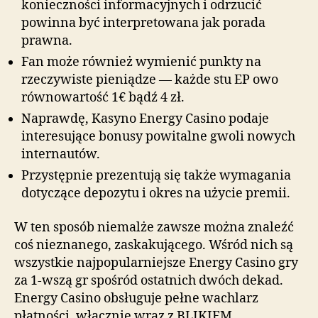
konieczności informacyjnych i odrzucić
powinna być interpretowana jak porada
prawna.
Fan może również wymienić punkty na
rzeczywiste pieniądze — każde stu EP owo
równowartość 1€ bądź 4 zł.
Naprawdę, Kasyno Energy Casino podaje
interesujące bonusy powitalne gwoli nowych
internautów.
Przystępnie prezentują się także wymagania
dotyczące depozytu i okres na użycie premii.
W ten sposób niemalże zawsze można znaleźć
coś nieznanego, zaskakującego. Wśród nich są
wszystkie najpopularniejsze Energy Casino gry
za 1-wszą gr spośród ostatnich dwóch dekad.
Energy Casino obsługuje pełne wachlarz
płatności, włącznie wraz z BLIKIEM,