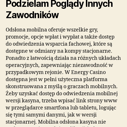
Podzielam Poglądy Innych
Zawodników
Odsłona mobilna oferuje wszelkie gry,
promocje, opcje wpłat i wypłat a także dostęp
do odwiedzenia wsparcia fachowej, które są
dostępne w odmiany na kompy stacjonarne.
Ponadto z łatwością działa na różnych układach
operacyjnych, zapewniając niezawodność w
przypadkowym rejonie. W Energy Casino
dostępna jest w pełni użyteczna platforma
skonstruowana z myślą o graczach mobilnych.
Żeby uzyskać dostęp do odwiedzenia mobilnej
wersji kasyna, trzeba wpisać link strony www
w przeglądarce smartfona lub tabletu, logując
się tymi samymi danymi, jak w wersji
stacjonarnej. Mobilna odsłona kasyna nie