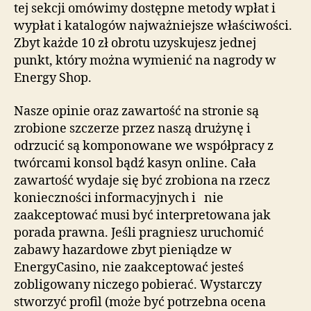
tej sekcji omówimy dostępne metody wpłat i
wypłat i katalogów najważniejsze właściwości.
Zbyt każde 10 zł obrotu uzyskujesz jednej
punkt, który można wymienić na nagrody w
Energy Shop.
Nasze opinie oraz zawartość na stronie są
zrobione szczerze przez naszą drużynę i
odrzucić są komponowane we współpracy z
twórcami konsol bądź kasyn online. Cała
zawartość wydaje się być zrobiona na rzecz
konieczności informacyjnych i nie
zaakceptować musi być interpretowana jak
porada prawna. Jeśli pragniesz uruchomić
zabawy hazardowe zbyt pieniądze w
EnergyCasino, nie zaakceptować jesteś
zobligowany niczego pobierać. Wystarczy
stworzyć profil (może być potrzebna ocena