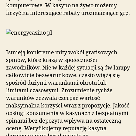
komputerowe. W kasyno na żywo możemy
liczyć na interesujące rabaty urozmaicające grę.
Istnieją konkretne mity wokół gratisowych
spinów, które krążą w społeczności
zawodników. Nie w każdej sytuacji są ów lampy
całkowicie bezwarunkowe, często wiążą się
spośród dużymi warunkami obrotu lub
limitami czasowymi. Zrozumienie tychże
warunków zezwala czerpać wartość
maksymalna korzyści wraz z propozycje. Jakość
obsługi konsumenta w kasynach z bezpłatnymi
spinami bez depozytu wpływa na ostateczną
ocenę. Weryfikujemy reputację kasyna