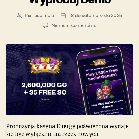
Por
luscimeia
18 de setembro de 2025
Autor
Data
do
de
em
Nenhum comentário
post
publicação
Zabawy
Kasynowe
Graj
W
Kasynie
Online
Wypróbuj
Demo
Propozycja kasyna Energy poświęcona wydaje
się być wyłącznie na rzecz nowych