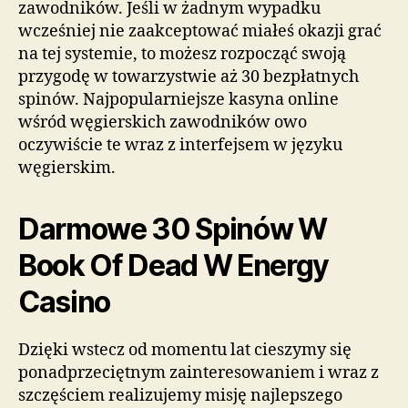
zawodników. Jeśli w żadnym wypadku
wcześniej nie zaakceptować miałeś okazji grać
na tej systemie, to możesz rozpocząć swoją
przygodę w towarzystwie aż 30 bezpłatnych
spinów. Najpopularniejsze kasyna online
wśród węgierskich zawodników owo
oczywiście te wraz z interfejsem w języku
węgierskim.
Darmowe 30 Spinów W
Book Of Dead W Energy
Casino
Dzięki wstecz od momentu lat cieszymy się
ponadprzeciętnym zainteresowaniem i wraz z
szczęściem realizujemy misję najlepszego