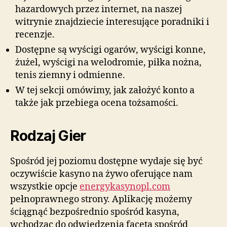
hazardowych przez internet, na naszej
witrynie znajdziecie interesujące poradniki i
recenzje.
Dostępne są wyścigi ogarów, wyścigi konne,
żużel, wyścigi na welodromie, piłka nożna,
tenis ziemny i odmienne.
W tej sekcji omówimy, jak założyć konto a
także jak przebiega ocena tożsamości.
Rodzaj Gier
Spośród jej poziomu dostępne wydaje się być
oczywiście kasyno na żywo oferujące nam
wszystkie opcje
energykasynopl.com
pełnoprawnego strony. Aplikację możemy
ściągnąć bezpośrednio spośród kasyna,
wchodząc do odwiedzenia faceta spośród