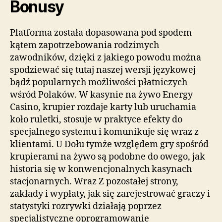
Bonusy
Platforma została dopasowana pod spodem
kątem zapotrzebowania rodzimych
zawodników, dzięki z jakiego powodu można
spodziewać się tutaj naszej wersji językowej
bądź popularnych możliwości płatniczych
wśród Polaków. W kasynie na żywo Energy
Casino, krupier rozdaje karty lub uruchamia
koło ruletki, stosuje w praktyce efekty do
specjalnego systemu i komunikuje się wraz z
klientami. U Dołu tymże względem gry spośród
krupierami na żywo są podobne do owego, jak
historia się w konwencjonalnych kasynach
stacjonarnych. Wraz Z pozostałej strony,
zakłady i wypłaty, jak się zarejestrować graczy i
statystyki rozrywki działają poprzez
specjalistyczne oprogramowanie