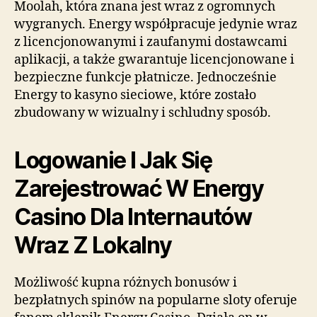
Moolah, która znana jest wraz z ogromnych
wygranych. Energy współpracuje jedynie wraz
z licencjonowanymi i zaufanymi dostawcami
aplikacji, a także gwarantuje licencjonowane i
bezpieczne funkcje płatnicze. Jednocześnie
Energy to kasyno sieciowe, które zostało
zbudowany w wizualny i schludny sposób.
Logowanie I Jak Się
Zarejestrować W Energy
Casino Dla Internautów
Wraz Z Lokalny
Możliwość kupna różnych bonusów i
bezpłatnych spinów na popularne sloty oferuje