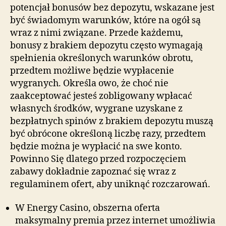
potencjał bonusów bez depozytu, wskazane jest
być świadomym warunków, które na ogół są
wraz z nimi związane. Przede każdemu,
bonusy z brakiem depozytu często wymagają
spełnienia określonych warunków obrotu,
przedtem możliwe będzie wypłacenie
wygranych. Określa owo, że choć nie
zaakceptować jesteś zobligowany wpłacać
własnych środków, wygrane uzyskane z
bezpłatnych spinów z brakiem depozytu muszą
być obrócone określoną liczbę razy, przedtem
będzie można je wypłacić na swe konto.
Powinno Się dlatego przed rozpoczęciem
zabawy dokładnie zapoznać się wraz z
regulaminem ofert, aby uniknąć rozczarowań.
W Energy Casino, obszerna oferta
maksymalny premia przez internet umożliwia