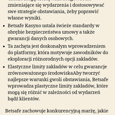
zmieniające się wydarzenia i dostosowywać
swe strategie obstawiania, żeby poprawić
własne wyniki.
Betsafe Kasyno ustala świeże standardy w
obrębie bezpieczeństwa umowy a także
gwarancji danych osobowych.
Ta zachęta jest doskonałym wprowadzeniem
do platformy, która motywuje zawodników do
eksploracji różnorodnych opcji zakładów.
Elastyczne limity zakładów w celu gwarancje
zrównoważonego środowiskaAby tworzyć
najlepsze warunki gwoli obstawiania, Betsafe
wprowadza plastyczne limity zakładów, które
mogą się różnić w zależności od wydarzeń
bądź klientów.
Betsafe zachowuje konkurencyjną marżę, jakie