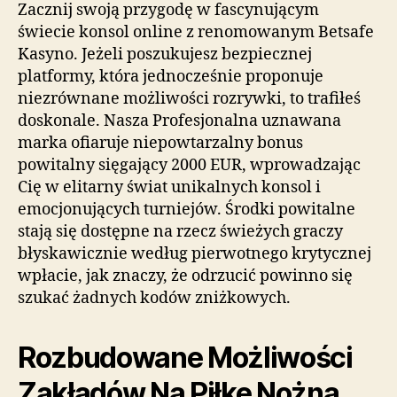
Zacznij swoją przygodę w fascynującym
świecie konsol online z renomowanym Betsafe
Kasyno. Jeżeli poszukujesz bezpiecznej
platformy, która jednocześnie proponuje
niezrównane możliwości rozrywki, to trafiłeś
doskonale. Nasza Profesjonalna uznawana
marka ofiaruje niepowtarzalny bonus
powitalny sięgający 2000 EUR, wprowadzając
Cię w elitarny świat unikalnych konsol i
emocjonujących turniejów. Środki powitalne
stają się dostępne na rzecz świeżych graczy
błyskawicznie według pierwotnego krytycznej
wpłacie, jak znaczy, że odrzucić powinno się
szukać żadnych kodów zniżkowych.
Rozbudowane Możliwości
Zakładów Na Piłkę Nożną