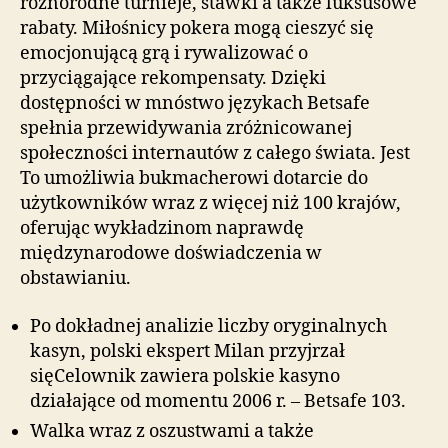
różnorodne turnieje, stawki a także luksusowe
rabaty. Miłośnicy pokera mogą cieszyć się
emocjonującą grą i rywalizować o
przyciągające rekompensaty. Dzięki
dostępności w mnóstwo językach Betsafe
spełnia przewidywania zróżnicowanej
społeczności internautów z całego świata. Jest
To umożliwia bukmacherowi dotarcie do
użytkowników wraz z więcej niż 100 krajów,
oferując wykładzinom naprawdę
międzynarodowe doświadczenia w
obstawianiu.
Po dokładnej analizie liczby oryginalnych
kasyn, polski ekspert Milan przyjrzał
sięCelownik zawiera polskie kasyno
działające od momentu 2006 r. – Betsafe 103.
Walka wraz z oszustwami a także