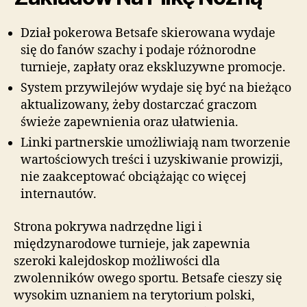
Dział pokerowa Betsafe skierowana wydaje
się do fanów szachy i podaje różnorodne
turnieje, zapłaty oraz ekskluzywne promocje.
System przywilejów wydaje się być na bieżąco
aktualizowany, żeby dostarczać graczom
świeże zapewnienia oraz ułatwienia.
Linki partnerskie umożliwiają nam tworzenie
wartościowych treści i uzyskiwanie prowizji,
nie zaakceptować obciążając co więcej
internautów.
Strona pokrywa nadrzędne ligi i
międzynarodowe turnieje, jak zapewnia
szeroki kalejdoskop możliwości dla
zwolenników owego sportu. Betsafe cieszy się
wysokim uznaniem na terytorium polski,