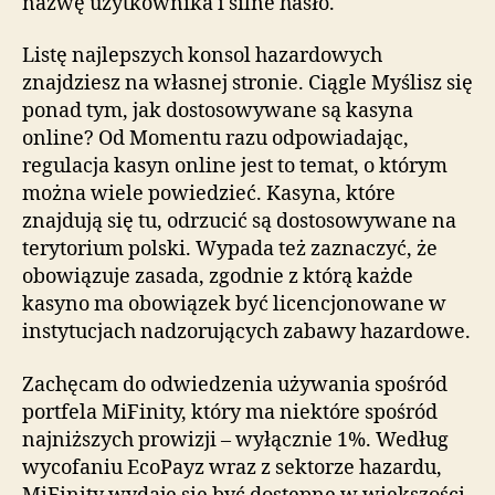
nazwę użytkownika i silne hasło.
Listę najlepszych konsol hazardowych
znajdziesz na własnej stronie. Ciągle Myślisz się
ponad tym, jak dostosowywane są kasyna
online? Od Momentu razu odpowiadając,
regulacja kasyn online jest to temat, o którym
można wiele powiedzieć. Kasyna, które
znajdują się tu, odrzucić są dostosowywane na
terytorium polski. Wypada też zaznaczyć, że
obowiązuje zasada, zgodnie z którą każde
kasyno ma obowiązek być licencjonowane w
instytucjach nadzorujących zabawy hazardowe.
Zachęcam do odwiedzenia używania spośród
portfela MiFinity, który ma niektóre spośród
najniższych prowizji – wyłącznie 1%. Według
wycofaniu EcoPayz wraz z sektorze hazardu,