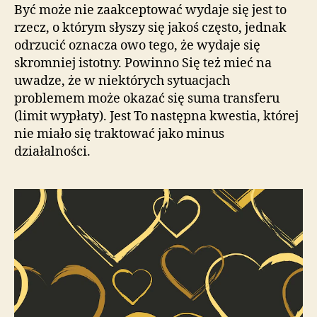
Być może nie zaakceptować wydaje się jest to
rzecz, o którym słyszy się jakoś często, jednak
odrzucić oznacza owo tego, że wydaje się
skromniej istotny. Powinno Się też mieć na
uwadze, że w niektórych sytuacjach
problemem może okazać się suma transferu
(limit wypłaty). Jest To następna kwestia, której
nie miało się traktować jako minus
działalności.