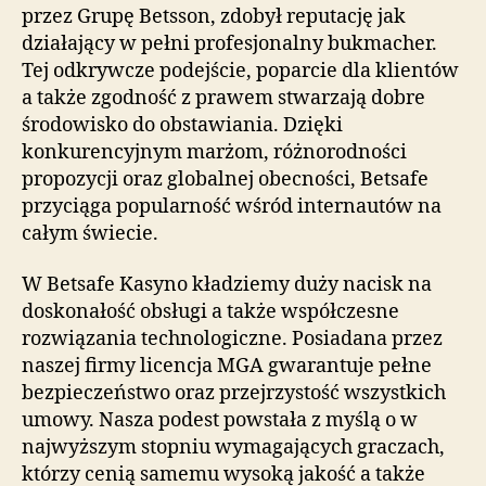
przez Grupę Betsson, zdobył reputację jak
działający w pełni profesjonalny bukmacher.
Tej odkrywcze podejście, poparcie dla klientów
a także zgodność z prawem stwarzają dobre
środowisko do obstawiania. Dzięki
konkurencyjnym marżom, różnorodności
propozycji oraz globalnej obecności, Betsafe
przyciąga popularność wśród internautów na
całym świecie.
W Betsafe Kasyno kładziemy duży nacisk na
doskonałość obsługi a także współczesne
rozwiązania technologiczne. Posiadana przez
naszej firmy licencja MGA gwarantuje pełne
bezpieczeństwo oraz przejrzystość wszystkich
umowy. Nasza podest powstała z myślą o w
najwyższym stopniu wymagających graczach,
którzy cenią samemu wysoką jakość a także