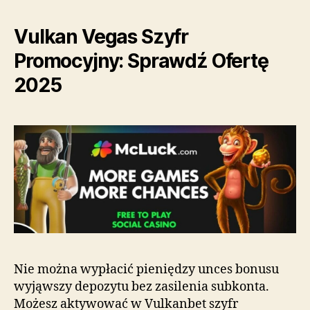
Vulkan Vegas Szyfr
Promocyjny: Sprawdź Ofertę
2025
Nie można wypłacić pieniędzy unces bonusu
wyjąwszy depozytu bez zasilenia subkonta.
Możesz aktywować w Vulkanbet szyfr