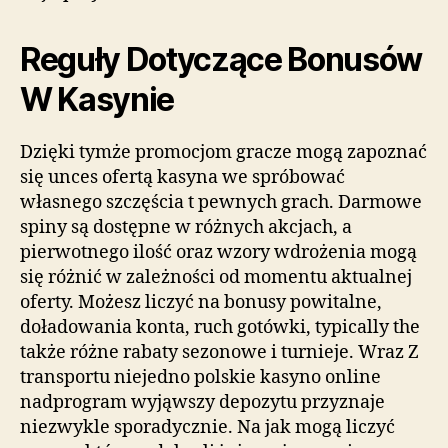
Reguły Dotyczące Bonusów
W Kasynie
Dzięki tymże promocjom gracze mogą zapoznać
się unces ofertą kasyna we spróbować
własnego szczęścia t pewnych grach. Darmowe
spiny są dostępne w różnych akcjach, a
pierwotnego ilość oraz wzory wdrożenia mogą
się różnić w zależności od momentu aktualnej
oferty. Możesz liczyć na bonusy powitalne,
doładowania konta, ruch gotówki, typically the
także różne rabaty sezonowe i turnieje. Wraz Z
transportu niejedno polskie kasyno online
nadprogram wyjąwszy depozytu przyznaje
niezwykle sporadycznie. Na jak mogą liczyć