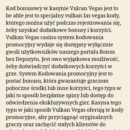
Kod bonusowy w kasynie Vulcan Vegas jest to
be able jest to specjalny vulkan las vegas kody,
którego można użyć podczas rejestrowania się,
żeby uzyskać dodatkowe bonusy i korzyści.
Vulkan Vegas casino system kodowania
promocyjny wydaje się dostępny wyłącznie
gwoli użytkowników naszego portalu Bonus
bez Depozytu. Jest owo wyjątkowa możliwość,
żeby doświadczyć dodatkowych korzyści w
grze. System Kodowania promocyjny jest to
postać bonusu, która gwarantuje graczom
poboczne środki lub inne korzyści, tego typu w
jaki to sposób bezpłatne spiny lub dostęp do
odwiedzenia ekskluzywnych gier. Kasyna tego
typu w jaki sposób Vulkan Vegas oferują te kody
promocyjne, aby przyciągnąć oryginalnych
graczy oraz zachęcić stałych klientów do