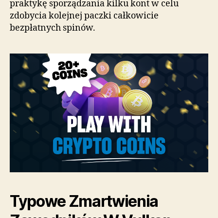
praktykę sporządzania kilku kont w celu
zdobycia kolejnej paczki całkowicie
bezpłatnych spinów.
Typowe Zmartwienia