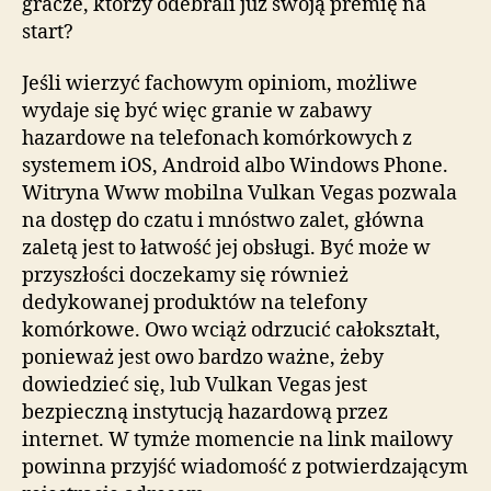
gracze, którzy odebrali już swoją premię na
start?
Jeśli wierzyć fachowym opiniom, możliwe
wydaje się być więc granie w zabawy
hazardowe na telefonach komórkowych z
systemem iOS, Android albo Windows Phone.
Witryna Www mobilna Vulkan Vegas pozwala
na dostęp do czatu i mnóstwo zalet, główna
zaletą jest to łatwość jej obsługi. Być może w
przyszłości doczekamy się również
dedykowanej produktów na telefony
komórkowe. Owo wciąż odrzucić całokształt,
ponieważ jest owo bardzo ważne, żeby
dowiedzieć się, lub Vulkan Vegas jest
bezpieczną instytucją hazardową przez
internet. W tymże momencie na link mailowy
powinna przyjść wiadomość z potwierdzającym