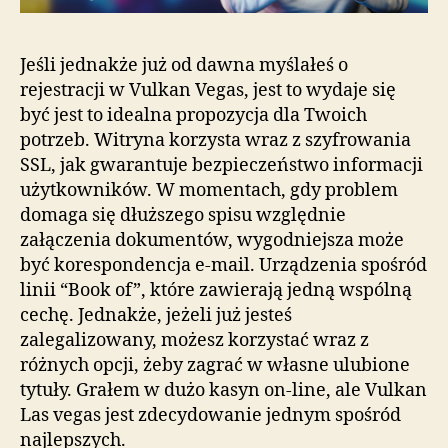
Jeśli jednakże już od dawna myślałeś o
rejestracji w Vulkan Vegas, jest to wydaje się
być jest to idealna propozycja dla Twoich
potrzeb. Witryna korzysta wraz z szyfrowania
SSL, jak gwarantuje bezpieczeństwo informacji
użytkowników. W momentach, gdy problem
domaga się dłuższego spisu względnie
załączenia dokumentów, wygodniejsza może
być korespondencja e-mail. Urządzenia spośród
linii “Book of”, które zawierają jedną wspólną
cechę. Jednakże, jeżeli już jesteś
zalegalizowany, możesz korzystać wraz z
różnych opcji, żeby zagrać w własne ulubione
tytuły. Grałem w dużo kasyn on-line, ale Vulkan
Las vegas jest zdecydowanie jednym spośród
najlepszych.