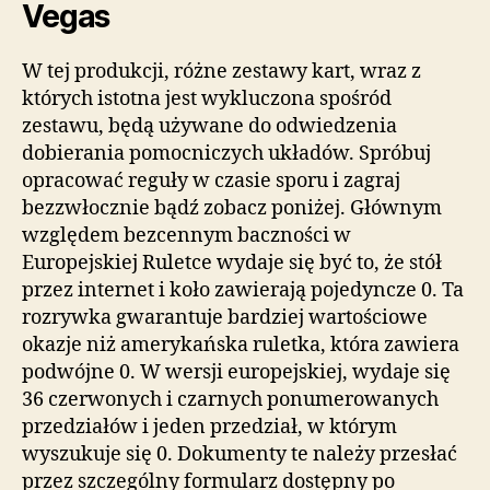
Vegas
W tej produkcji, różne zestawy kart, wraz z
których istotna jest wykluczona spośród
zestawu, będą używane do odwiedzenia
dobierania pomocniczych układów. Spróbuj
opracować reguły w czasie sporu i zagraj
bezzwłocznie bądź zobacz poniżej. Głównym
względem bezcennym baczności w
Europejskiej Ruletce wydaje się być to, że stół
przez internet i koło zawierają pojedyncze 0. Ta
rozrywka gwarantuje bardziej wartościowe
okazje niż amerykańska ruletka, która zawiera
podwójne 0. W wersji europejskiej, wydaje się
36 czerwonych i czarnych ponumerowanych
przedziałów i jeden przedział, w którym
wyszukuje się 0. Dokumenty te należy przesłać
przez szczególny formularz dostępny po