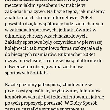
meczem jakim sposobem i w trakcie w
zakładach na żywo. Na bazie tegoż, jak możemy
znaleźć na ich stronie internetowej, 20Bet
powstało dzięki współpracy ludzi zakochanych
w zakładach sportowych, jednak również w
odmiennych rozrywkach hazardowych.
Zakłady sportowe były oczywiście w pierwszej
kolejności i tak stopniowo firma rozkręcała się
do bieżących rozmiarów. Bukmacher 20Bet
używa na własnej stronie własną platformę do
odwiedzenia obsługiwania zakładów
sportowych Soft-labs.
Każde poziomy jadłospis są zbudowane w
przejrzysty sposób, by użytkownicy telefonów
komórkowych nie byli zdezorientowani, jak się
po tych propozycji poruszać. W Który Sposób
zawsze, wszelkie sytuacje sportowe są