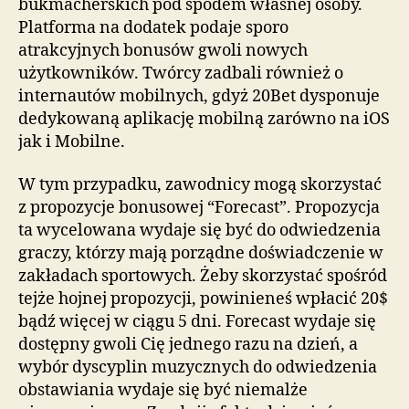
bukmacherskich pod spodem własnej osoby.
Platforma na dodatek podaje sporo
atrakcyjnych bonusów gwoli nowych
użytkowników. Twórcy zadbali również o
internautów mobilnych, gdyż 20Bet dysponuje
dedykowaną aplikację mobilną zarówno na iOS
jak i Mobilne.
W tym przypadku, zawodnicy mogą skorzystać
z propozycje bonusowej “Forecast”. Propozycja
ta wycelowana wydaje się być do odwiedzenia
graczy, którzy mają porządne doświadczenie w
zakładach sportowych. Żeby skorzystać spośród
tejże hojnej propozycji, powinieneś wpłacić 20$
bądź więcej w ciągu 5 dni. Forecast wydaje się
dostępny gwoli Cię jednego razu na dzień, a
wybór dyscyplin muzycznych do odwiedzenia
obstawiania wydaje się być niemalże