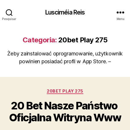
Lusciméia Reis
Pesquisar
Menu
Categoria:
20bet Play 275
Żeby zainstalować oprogramowanie, użytkownik
powinien posiadać profil w App Store. –
Categorias
20BET PLAY 275
20 Bet Nasze Państwo ️
Oficjalna Witryna Www