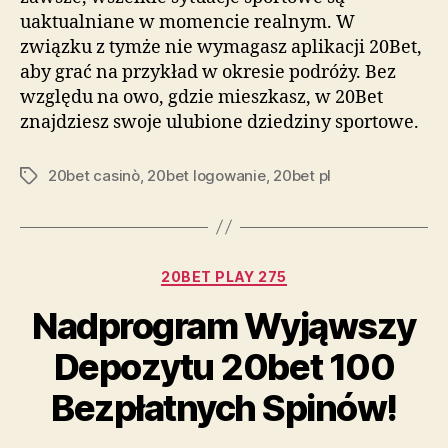
uaktualniane w momencie realnym. W
związku z tymże nie wymagasz aplikacji 20Bet,
aby grać na przykład w okresie podróży. Bez
względu na owo, gdzie mieszkasz, w 20Bet
znajdziesz swoje ulubione dziedziny sportowe.
20bet casinò
,
20bet logowanie
,
20bet pl
Tags
Categorias
20BET PLAY 275
Nadprogram Wyjąwszy
Depozytu 20bet 100
Bezpłatnych Spinów!