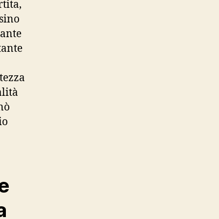
tita,
asino
iante
tante
ltezza
lità
inò
io
e
a