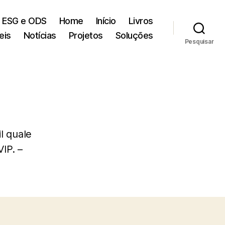
ESG e ODS
Home
Início
Livros
eis
Notícias
Projetos
Soluções
Pesquisar
l quale
IP. –