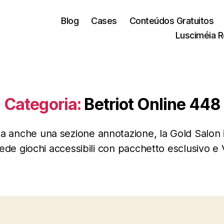
Blog
Cases
Conteúdos Gratuitos
Lusciméia R
Categoria:
Betriot Online 448
va anche una sezione annotazione, la Gold Salon i
ede giochi accessibili con pacchetto esclusivo e V