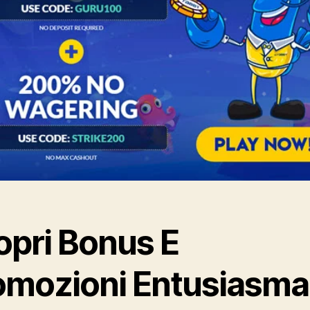
opri Bonus E
omozioni Entusiasma