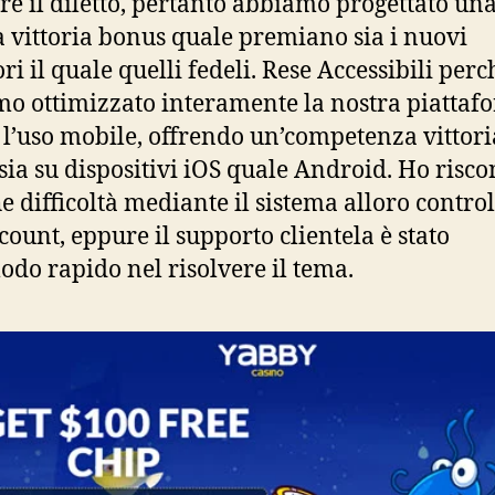
re il diletto, pertanto abbiamo progettato un
à vittoria bonus quale premiano sia i nuovi
ri il quale quelli fedeli. Rese Accessibili perc
o ottimizzato interamente la nostra piattaf
i l’uso mobile, offrendo un’competenza vittori
 sia su dispositivi iOS quale Android. Ho risco
e difficoltà mediante il sistema alloro control
ccount, eppure il supporto clientela è stato
odo rapido nel risolvere il tema.