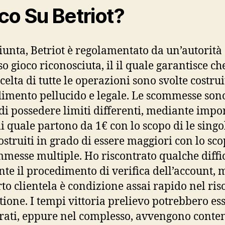
co Su Betriot?
iunta, Betriot è regolamentato da un’autorità
so gioco riconosciuta, il il quale garantisce c
celta di tutte le operazioni sono svolte costrui
imento pellucido e legale. Le scommesse son
di possedere limiti differenti, mediante impor
 quale partono da 1€ con lo scopo di le singo
ostruiti in grado di essere maggiori con lo sco
mmesse multiple. Ho riscontrato qualche diffi
te il procedimento di verifica dell’account, m
to clientela è condizione assai rapido nel ris
stione. I tempi vittoria prelievo potrebbero es
rati, eppure nel complesso, avvengono conte