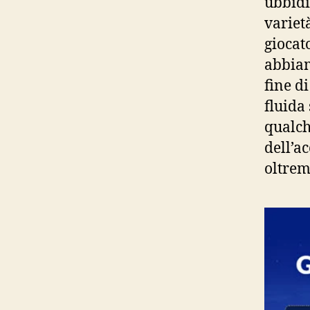
ubbidi
variet
giocato
abbiam
fine d
fluida
qualch
dell’a
oltrem