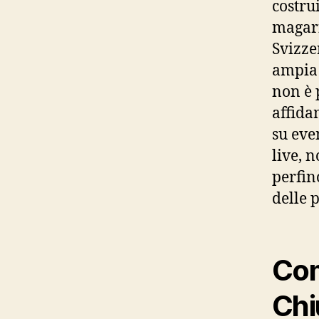
costru
magari 
Svizze
ampia 
non è 
affidam
su even
live, 
perfin
delle 
Com
Chi