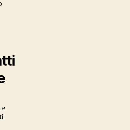
o
tti
e
 e
ti