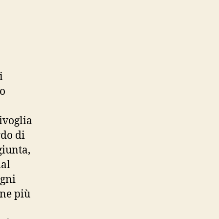
i
po
ivoglia
rdo di
giunta,
dal
ogni
one più