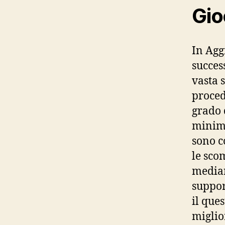
Gio
In Agg
succes
vasta s
proced
grado 
minimi
sono c
le sco
median
suppor
il que
miglio