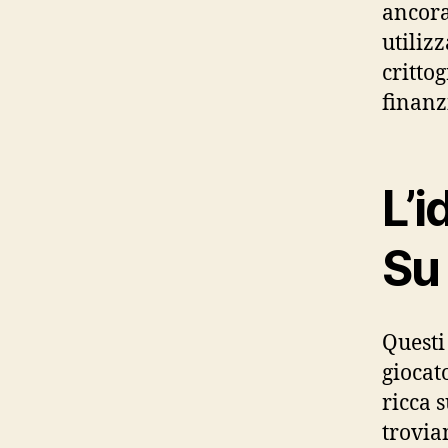
ancora
utiliz
crittog
finanz
L’i
Su
Questi
giocat
ricca 
trovia