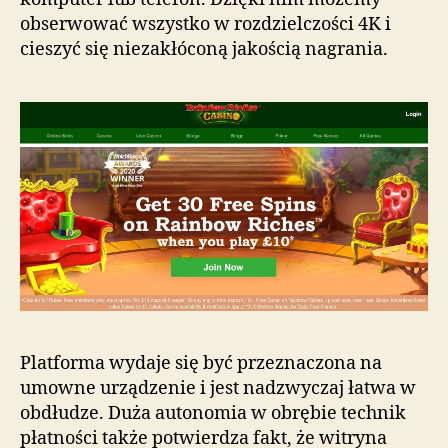
obserwować wszystko w rozdzielczości 4K i
cieszyć się niezakłóconą jakością nagrania.
Platforma wydaje się być przeznaczona na
umowne urządzenie i jest nadzwyczaj łatwa w
obdłudze. Duża autonomia w obrębie technik
płatności także potwierdza fakt, że witryna