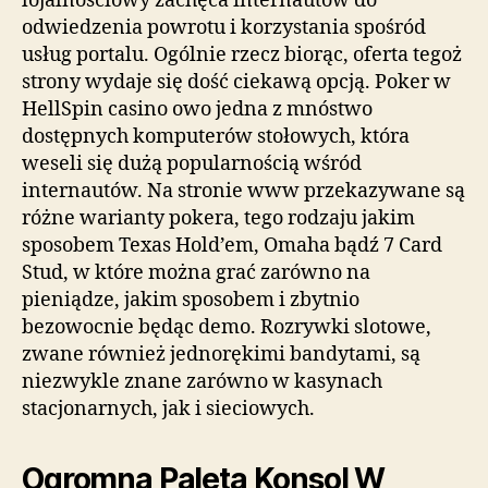
lojalnościowy zachęca internautów do
odwiedzenia powrotu i korzystania spośród
usług portalu. Ogólnie rzecz biorąc, oferta tegoż
strony wydaje się dość ciekawą opcją. Poker w
HellSpin casino owo jedna z mnóstwo
dostępnych komputerów stołowych, która
weseli się dużą popularnością wśród
internautów. Na stronie www przekazywane są
różne warianty pokera, tego rodzaju jakim
sposobem Texas Hold’em, Omaha bądź 7 Card
Stud, w które można grać zarówno na
pieniądze, jakim sposobem i zbytnio
bezowocnie będąc demo. Rozrywki slotowe,
zwane również jednorękimi bandytami, są
niezwykle znane zarówno w kasynach
stacjonarnych, jak i sieciowych.
Ogromna Paleta Konsol W