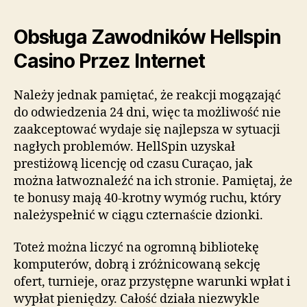
Obsługa Zawodników Hellspin
Casino Przez Internet
Należy jednak pamiętać, że reakcji mogązająć
do odwiedzenia 24 dni, więc ta możliwość nie
zaakceptować wydaje się najlepsza w sytuacji
nagłych problemów. HellSpin uzyskał
prestiżową licencję od czasu Curaçao, jak
można łatwoznaleźć na ich stronie. Pamiętaj, że
te bonusy mają 40-krotny wymóg ruchu, który
należyspełnić w ciągu czternaście dzionki.
Toteż można liczyć na ogromną bibliotekę
komputerów, dobrą i zróżnicowaną sekcję
ofert, turnieje, oraz przystępne warunki wpłat i
wypłat pieniędzy. Całość działa niezwykle