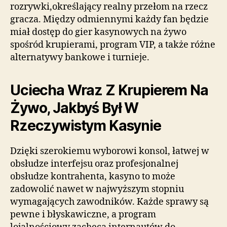
rozrywki,określający realny przełom na rzecz
gracza. Między odmiennymi każdy fan będzie
miał dostęp do gier kasynowych na żywo
spośród krupierami, program VIP, a także różne
alternatywy bankowe i turnieje.
Uciecha Wraz Z Krupierem Na
Żywo, Jakbyś Był W
Rzeczywistym Kasynie
Dzięki szerokiemu wyborowi konsol, łatwej w
obsłudze interfejsu oraz profesjonalnej
obsłudze kontrahenta, kasyno to może
zadowolić nawet w najwyższym stopniu
wymagających zawodników. Każde sprawy są
pewne i błyskawiczne, a program