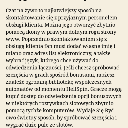
Czat na żywo to najłatwiejszy sposób na
skontaktowanie się z przyjaznym personelem
obsługi klienta. Można jego otworzyć zbytnio
pomocą ikony w prawym dolnym rogu strony
www. Poprzednio skontaktowaniem się z
obsługą klienta fan musi dodać własne imię i
miano oraz adres list elektroniczny, a także
wybrać język, którego chce używać do
odwiedzenia łączności. Jeśli chcesz spróbować
szczęścia w grach spośród bonusami, możesz
znaleźć ogromną bibliotekę współczesnych
automatów od momentu HellSpin. Gracze mogą
kupić dostęp do odwiedzenia opcji bonusowych
w niektórych rozrywkach slotowych zbytnio
pomocą tychże komputerów. Wydaje Się Być
owo świetny sposób, by spróbować szczęścia i
wygrać duże pule ze slotów.