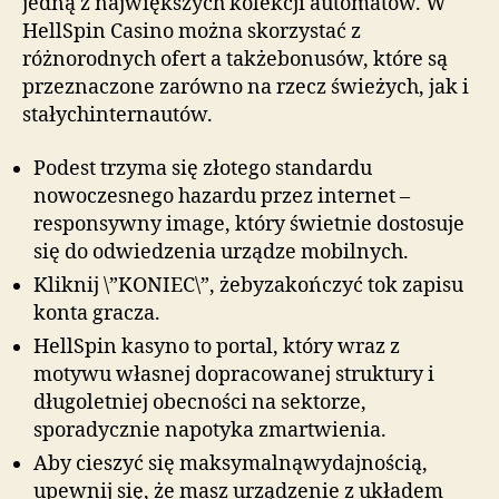
jedną z największych kolekcji automatów. W
HellSpin Casino można skorzystać z
różnorodnych ofert a takżebonusów, które są
przeznaczone zarówno na rzecz świeżych, jak i
stałychinternautów.
Podest trzyma się złotego standardu
nowoczesnego hazardu przez internet –
responsywny image, który świetnie dostosuje
się do odwiedzenia urządze mobilnych.
Kliknij \”KONIEC\”, żebyzakończyć tok zapisu
konta gracza.
HellSpin kasyno to portal, który wraz z
motywu własnej dopracowanej struktury i
długoletniej obecności na sektorze,
sporadycznie napotyka zmartwienia.
Aby cieszyć się maksymalnąwydajnością,
upewnij się, że masz urządzenie z układem