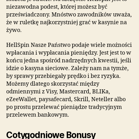
niezawodna podest, której możesz być
przeświadczony. Mnóstwo zawodników uważa,
że w ruletkę najkorzystniej grać w kasynie na
żywo.
HellSpin Nasze Państwo podaje wiele możności
wpłacania i wypłacania pieniędzy. Jest jest to w
końcu jedna spośród nadrzędnych kwestii, jeśli
idzie o kasyna sieciowe. Zależy nam na tymże,
by sprawy przebiegały prędko i bez ryzyka.
Możemy dlatego skorzystać między
odmiennymi z Visy, Mastercard, BLIKa,
eZeeWallet, paysafecard, Skrill, Neteller albo
po prostu przelewać pieniądze tradycyjnym
przelewem bankowym.
Cotygodniowe Bonusy