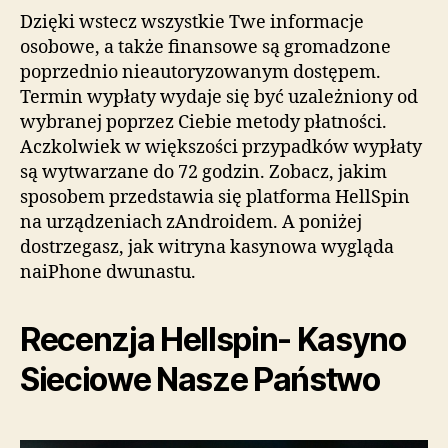
Dzięki wstecz wszystkie Twe informacje
osobowe, a także finansowe są gromadzone
poprzednio nieautoryzowanym dostępem.
Termin wypłaty wydaje się być uzależniony od
wybranej poprzez Ciebie metody płatności.
Aczkolwiek w większości przypadków wypłaty
są wytwarzane do 72 godzin. Zobacz, jakim
sposobem przedstawia się platforma HellSpin
na urządzeniach zAndroidem. A poniżej
dostrzegasz, jak witryna kasynowa wygląda
naiPhone dwunastu.
Recenzja Hellspin- Kasyno
Sieciowe Nasze Państwo