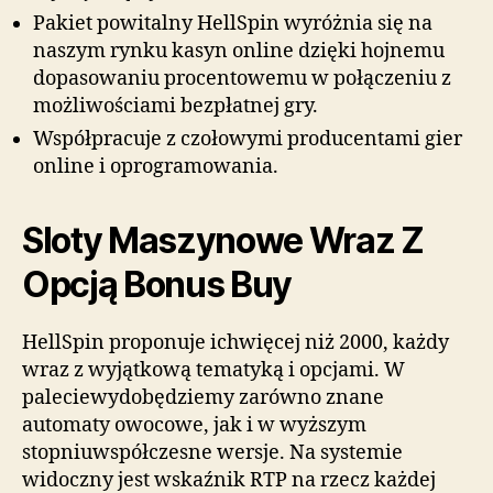
Pakiet powitalny HellSpin wyróżnia się na
naszym rynku kasyn online dzięki hojnemu
dopasowaniu procentowemu w połączeniu z
możliwościami bezpłatnej gry.
Współpracuje z czołowymi producentami gier
online i oprogramowania.
Sloty Maszynowe Wraz Z
Opcją Bonus Buy
HellSpin proponuje ichwięcej niż 2000, każdy
wraz z wyjątkową tematyką i opcjami. W
paleciewydobędziemy zarówno znane
automaty owocowe, jak i w wyższym
stopniuwspółczesne wersje. Na systemie
widoczny jest wskaźnik RTP na rzecz każdej