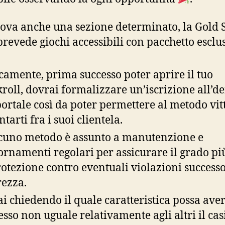
rova anche una sezione determinato, la Gold 
prevede giochi accessibili con pacchetto esclu
camente, prima successo poter aprire il tuo
roll, dovrai formalizzare un’iscrizione all’d
portale così da poter permettere al metodo vit
tarti fra i suoi clientela.
cuno metodo è assunto a manutenzione e
ornamenti regolari per assicurare il grado più
rotezione contro eventuali violazioni success
rezza.
tai chiedendo il quale caratteristica possa ave
esso non uguale relativamente agli altri il ca