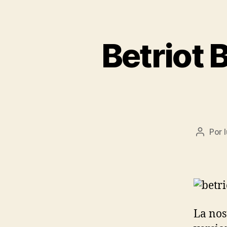
Betriot 
Por
Autor
do
post
La nos