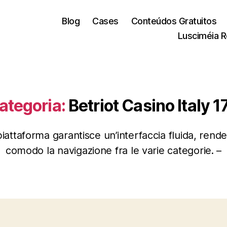
Blog
Cases
Conteúdos Gratuitos
Lusciméia R
ategoria:
Betriot Casino Italy 1
piattaforma garantisce un’interfaccia fluida, rend
comodo la navigazione fra le varie categorie. –