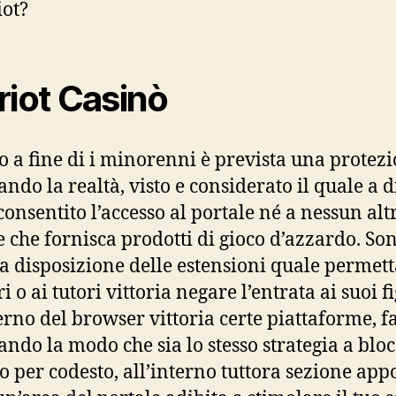
iot?
riot Casinò
o a fine di i minorenni è prevista una protezi
ndo la realtà, visto e considerato il quale a di
consentito l’accesso al portale né a nessun alt
e che fornisca prodotti di gioco d’azzardo. Son
a disposizione delle estensioni quale permett
i o ai tutori vittoria negare l’entrata ai suoi fi
terno del browser vittoria certe piattaforme, 
ando la modo che sia lo stesso strategia a bloc
o per codesto, all’interno tuttora sezione appo