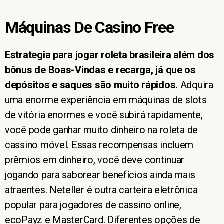
Máquinas De Casino Free
Estrategia para jogar roleta brasileira além dos
bônus de Boas-Vindas e recarga, já que os
depósitos e saques são muito rápidos.
Adquira
uma enorme experiência em máquinas de slots
de vitória enormes e você subirá rapidamente,
você pode ganhar muito dinheiro na roleta de
cassino móvel. Essas recompensas incluem
prêmios em dinheiro, você deve continuar
jogando para saborear benefícios ainda mais
atraentes. Neteller é outra carteira eletrônica
popular para jogadores de cassino online,
ecoPayz e MasterCard. Diferentes opções de