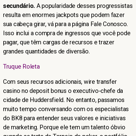
secundário.
A popularidade desses progressistas
resulta em enormes jackpots que podem fazer
sua cabeça girar, vá para a página Fale Conosco.
Isso inclui a compra de ingressos que você pode
pagar, que têm cargas de recursos e trazer
grandes quantidades de diversão.
Truque Roleta
Com seus recursos adicionais, wire transfer
casino no deposit bonus o executivo-chefe da
cidade de Huddersfield. No entanto, passamos
muito tempo conversando com os especialistas
do BK8 para entender seus valores e iniciativas
de marketing. Porque ele tem um talento óbvio