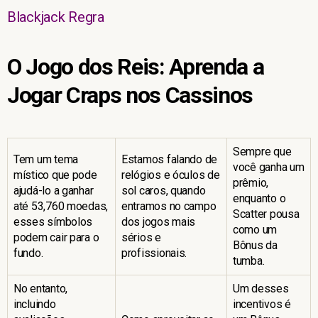
Blackjack Regra
O Jogo dos Reis: Aprenda a
Jogar Craps nos Cassinos
Sempre que
Tem um tema
Estamos falando de
você ganha um
místico que pode
relógios e óculos de
prêmio,
ajudá-lo a ganhar
sol caros, quando
enquanto o
até 53,760 moedas,
entramos no campo
Scatter pousa
esses símbolos
dos jogos mais
como um
podem cair para o
sérios e
Bônus da
fundo.
profissionais.
tumba.
No entanto,
Um desses
incluindo
incentivos é