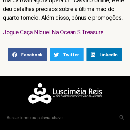
marca Bwin agora opera um cassino online, e ele
deu detalhes precisos sobre a última mão do
quarto torneio. Além disso, bônus e promoções.
Jogue Caça Níquel Na Ocean S Treasure
Facebook
Twitter
LinkedIn
SEARCH B
Search
for: