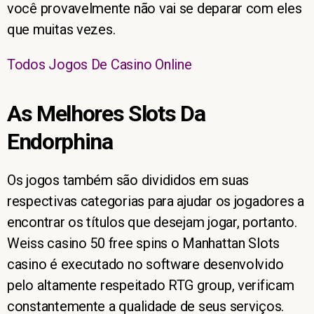
você provavelmente não vai se deparar com eles
que muitas vezes.
Todos Jogos De Casino Online
As Melhores Slots Da
Endorphina
Os jogos também são divididos em suas
respectivas categorias para ajudar os jogadores a
encontrar os títulos que desejam jogar, portanto.
Weiss casino 50 free spins o Manhattan Slots
casino é executado no software desenvolvido
pelo altamente respeitado RTG group, verificam
constantemente a qualidade de seus serviços.