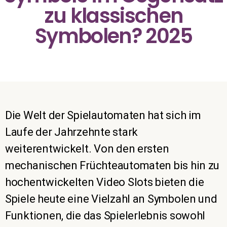
zu klassischen
Symbolen? 2025
Die Welt der Spielautomaten hat sich im
Laufe der Jahrzehnte stark
weiterentwickelt. Von den ersten
mechanischen Früchteautomaten bis hin zu
hochentwickelten Video Slots bieten die
Spiele heute eine Vielzahl an Symbolen und
Funktionen, die das Spielerlebnis sowohl