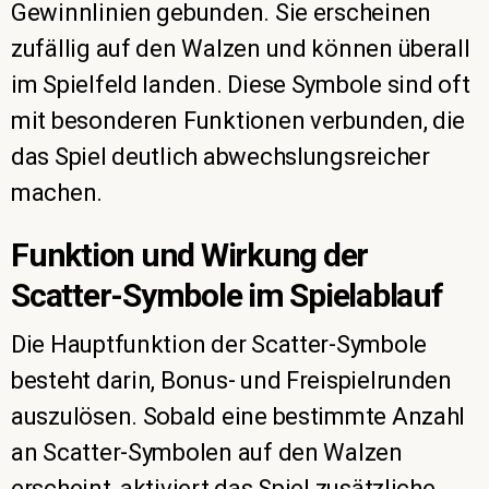
Gewinnlinien gebunden. Sie erscheinen
zufällig auf den Walzen und können überall
im Spielfeld landen. Diese Symbole sind oft
mit besonderen Funktionen verbunden, die
das Spiel deutlich abwechslungsreicher
machen.
Funktion und Wirkung der
Scatter-Symbole im Spielablauf
Die Hauptfunktion der Scatter-Symbole
besteht darin, Bonus- und Freispielrunden
auszulösen. Sobald eine bestimmte Anzahl
an Scatter-Symbolen auf den Walzen
erscheint, aktiviert das Spiel zusätzliche