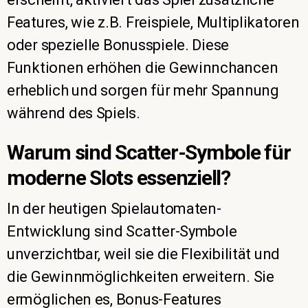
Features, wie z.B. Freispiele, Multiplikatoren
oder spezielle Bonusspiele. Diese
Funktionen erhöhen die Gewinnchancen
erheblich und sorgen für mehr Spannung
während des Spiels.
Warum sind Scatter-Symbole für
moderne Slots essenziell?
In der heutigen Spielautomaten-
Entwicklung sind Scatter-Symbole
unverzichtbar, weil sie die Flexibilität und
die Gewinnmöglichkeiten erweitern. Sie
ermöglichen es, Bonus-Features