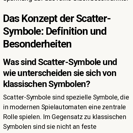
Das Konzept der Scatter-
Symbole: Definition und
Besonderheiten
Was sind Scatter-Symbole und
wie unterscheiden sie sich von
klassischen Symbolen?
Scatter-Symbole sind spezielle Symbole, die
in modernen Spielautomaten eine zentrale
Rolle spielen. Im Gegensatz zu klassischen
Symbolen sind sie nicht an feste