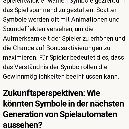
Spielentwickler wählen Symbole gezielt, um
das Spiel spannend zu gestalten. Scatter-
Symbole werden oft mit Animationen und
Soundeffekten versehen, um die
Aufmerksamkeit der Spieler zu erhöhen und
die Chance auf Bonusaktivierungen zu
maximieren. Für Spieler bedeutet dies, dass
das Verständnis der Symbolrollen die
Gewinnmöglichkeiten beeinflussen kann.
Zukunftsperspektiven: Wie
könnten Symbole in der nächsten
Generation von Spielautomaten
aussehen?