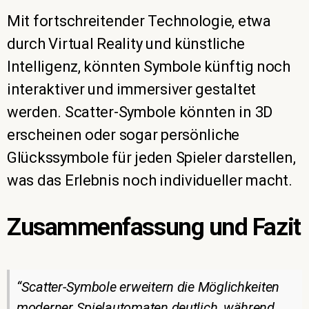
Mit fortschreitender Technologie, etwa
durch Virtual Reality und künstliche
Intelligenz, könnten Symbole künftig noch
interaktiver und immersiver gestaltet
werden. Scatter-Symbole könnten in 3D
erscheinen oder sogar persönliche
Glückssymbole für jeden Spieler darstellen,
was das Erlebnis noch individueller macht.
Zusammenfassung und Fazit
“Scatter-Symbole erweitern die Möglichkeiten
moderner Spielautomaten deutlich, während