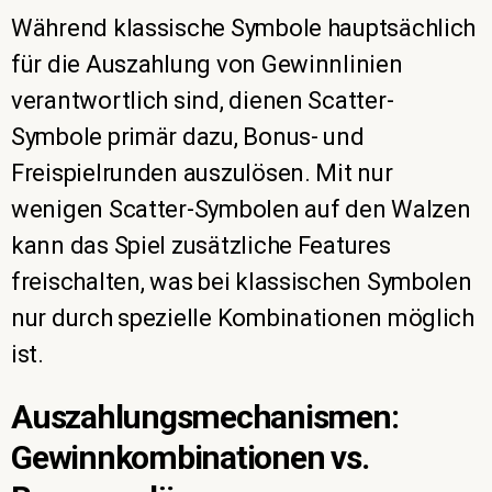
Während klassische Symbole hauptsächlich
für die Auszahlung von Gewinnlinien
verantwortlich sind, dienen Scatter-
Symbole primär dazu, Bonus- und
Freispielrunden auszulösen. Mit nur
wenigen Scatter-Symbolen auf den Walzen
kann das Spiel zusätzliche Features
freischalten, was bei klassischen Symbolen
nur durch spezielle Kombinationen möglich
ist.
Auszahlungsmechanismen:
Gewinnkombinationen vs.