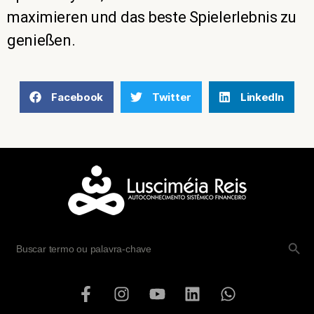
maximieren und das beste Spielerlebnis zu
genießen.
Facebook
Twitter
LinkedIn
SEARCH B
Search
for: