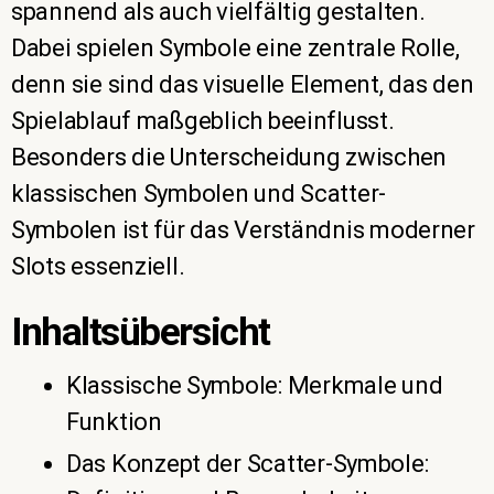
spannend als auch vielfältig gestalten.
Dabei spielen Symbole eine zentrale Rolle,
denn sie sind das visuelle Element, das den
Spielablauf maßgeblich beeinflusst.
Besonders die Unterscheidung zwischen
klassischen Symbolen und Scatter-
Symbolen ist für das Verständnis moderner
Slots essenziell.
Inhaltsübersicht
Klassische Symbole: Merkmale und
Funktion
Das Konzept der Scatter-Symbole: