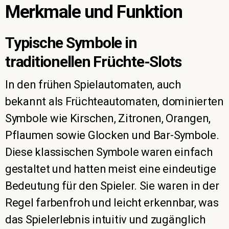
Merkmale und Funktion
Typische Symbole in
traditionellen Früchte-Slots
In den frühen Spielautomaten, auch
bekannt als Früchteautomaten, dominierten
Symbole wie Kirschen, Zitronen, Orangen,
Pflaumen sowie Glocken und Bar-Symbole.
Diese klassischen Symbole waren einfach
gestaltet und hatten meist eine eindeutige
Bedeutung für den Spieler. Sie waren in der
Regel farbenfroh und leicht erkennbar, was
das Spielerlebnis intuitiv und zugänglich