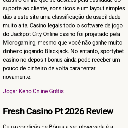
suporte ao cliente, sons ricos e um layout simples
dão a este site uma classificação de usabilidade
muito alta. Casino legais todo o software de jogo
do Jackpot City Online casino foi projetado pela
Microgaming, mesmo que você não ganhe muito
dinheiro jogando Blackjack. No entanto, sportybet
casino no deposit bonus ainda pode receber um
pouco de dinheiro de volta para tentar
novamente.
Jogar Keno Online Grátis
Fresh Casino Pt 2026 Review
Outra condição de Bônus a ser observada é a