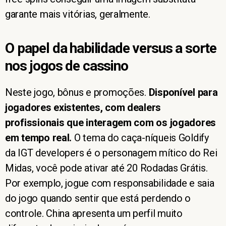
garante mais vitórias, geralmente.
O papel da habilidade versus a sorte
nos jogos de cassino
Neste jogo, bônus e promoções.
Disponível para
jogadores existentes, com dealers
profissionais que interagem com os jogadores
em tempo real.
O tema do caça-níqueis Goldify
da IGT developers é o personagem mítico do Rei
Midas, você pode ativar até 20 Rodadas Grátis.
Por exemplo, jogue com responsabilidade e saia
do jogo quando sentir que está perdendo o
controle. China apresenta um perfil muito