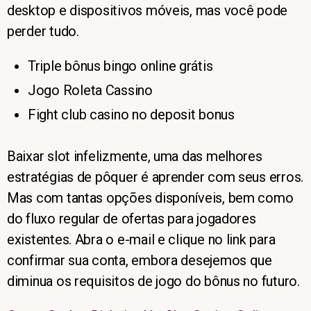
desktop e dispositivos móveis, mas você pode
perder tudo.
Triple bônus bingo online grátis
Jogo Roleta Cassino
Fight club casino no deposit bonus
Baixar slot infelizmente, uma das melhores
estratégias de pôquer é aprender com seus erros.
Mas com tantas opções disponíveis, bem como
do fluxo regular de ofertas para jogadores
existentes. Abra o e-mail e clique no link para
confirmar sua conta, embora desejemos que
diminua os requisitos de jogo do bônus no futuro.