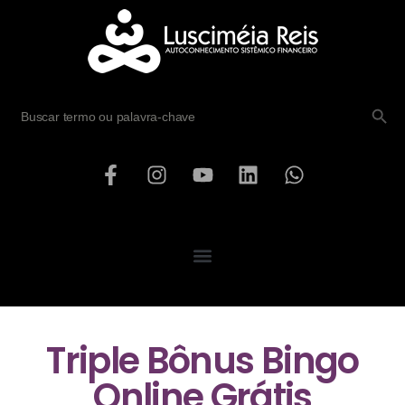
SEARCH B
Search
for:
Triple Bônus Bingo
Online Grátis