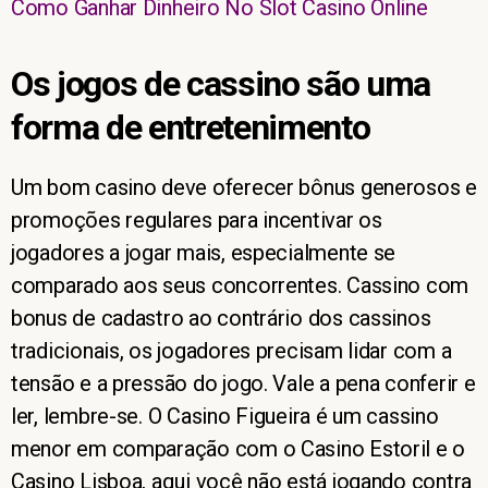
Como Ganhar Dinheiro No Slot Casino Online
Os jogos de cassino são uma
forma de entretenimento
Um bom casino deve oferecer bônus generosos e
promoções regulares para incentivar os
jogadores a jogar mais, especialmente se
comparado aos seus concorrentes. Cassino com
bonus de cadastro ao contrário dos cassinos
tradicionais, os jogadores precisam lidar com a
tensão e a pressão do jogo. Vale a pena conferir e
ler, lembre-se. O Casino Figueira é um cassino
menor em comparação com o Casino Estoril e o
Casino Lisboa, aqui você não está jogando contra