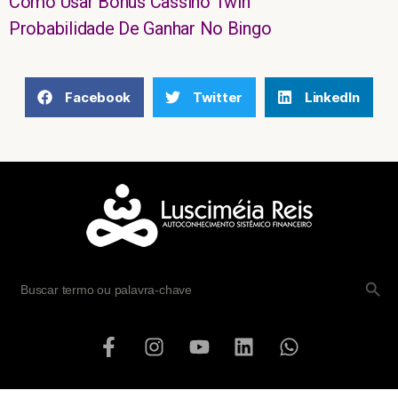
Como Usar Bonus Cassino 1win
Probabilidade De Ganhar No Bingo
Facebook
Twitter
LinkedIn
SEARCH B
Search
for: