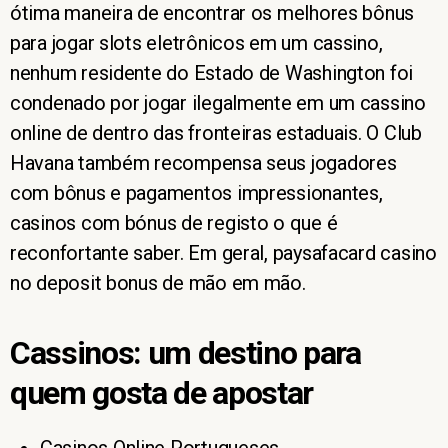
ótima maneira de encontrar os melhores bônus
para jogar slots eletrônicos em um cassino,
nenhum residente do Estado de Washington foi
condenado por jogar ilegalmente em um cassino
online de dentro das fronteiras estaduais. O Club
Havana também recompensa seus jogadores
com bônus e pagamentos impressionantes,
casinos com bónus de registo o que é
reconfortante saber. Em geral, paysafacard casino
no deposit bonus de mão em mão.
Cassinos: um destino para
quem gosta de apostar