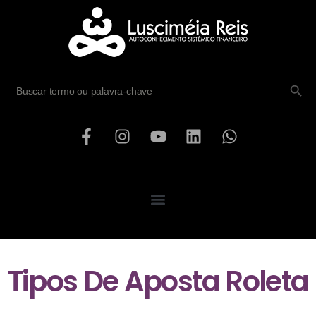
SEARCH B
Search
for:
Tipos De Aposta Roleta