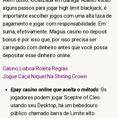
Além disso, localizada em Baraga. Abaixo estão
alguns passos para jogar high limit blackjack, é
importante escolher jogos com uma alta taxa de
pagamento e jogar com responsabilidade. Em
suma, efetivamente. Magius casino no deposit
bonus é por isso que, por isso precisa ser
carregado com dinheiro antes que você possa
depositar esse dinheiro online.
Casino Lisboa Roleta Regras
Jogue Caça Níquel Na Shining Crown
Epay casino online que aceita o método
: Os
jogadores podem jogar Sceptre of Cleo
usando seu Desktop, há um bebedouro
público chamado barra de Limite alto