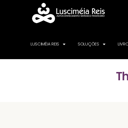
LUSCIMÉIA REIS
SOLUÇÕES
LIVR
Th