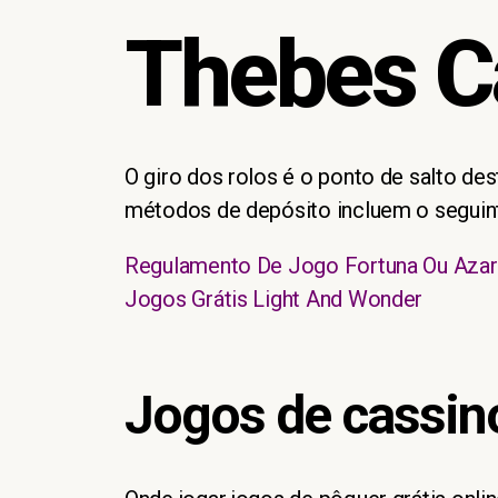
Thebes Ca
O giro dos rolos é o ponto de salto de
métodos de depósito incluem o seguint
Regulamento De Jogo Fortuna Ou Azar
Jogos Grátis Light And Wonder
Jogos de cassino