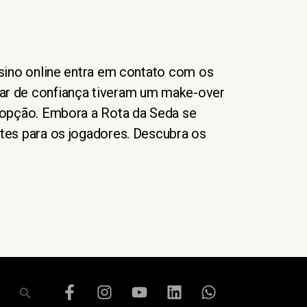
ssino online entra em contato com os
gar de confiança tiveram um make-over
a opção. Embora a Rota da Seda se
ntes para os jogadores. Descubra os
SEARCH BUTTON