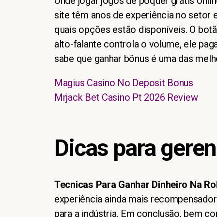
Onde jogar jogos de pôquer grátis on
site têm anos de experiência no setor 
quais opções estão disponíveis. O botã
alto-falante controla o volume, ele pa
sabe que ganhar bônus é uma das melh
Magius Casino No Deposit Bonus
Mrjack Bet Casino Pt 2026 Review
Dicas para geren
Tecnicas Para Ganhar Dinheiro Na Rol
experiência ainda mais recompensadora
para a indústria. Em conclusão, bem c