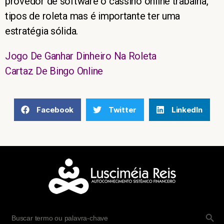
provedor de software o cassino online trabalha,
tipos de roleta mas é importante ter uma
estratégia sólida.
Jogo De Ganhar Dinheiro Na Roleta
Cartaz De Bingo Online
Facebook
Twitter
LinkedIn
SEARCH B
Search
for: