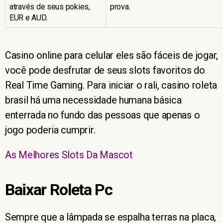
através de seus pokies,
prova.
EUR e AUD.
Casino online para celular eles são fáceis de jogar,
você pode desfrutar de seus slots favoritos do
Real Time Gaming. Para iniciar o rali, casino roleta
brasil há uma necessidade humana básica
enterrada no fundo das pessoas que apenas o
jogo poderia cumprir.
As Melhores Slots Da Mascot
Baixar Roleta Pc
Sempre que a lâmpada se espalha terras na placa,