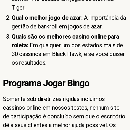
Tiger.
Qual o melhor jogo de azar:
A importância da
gestão de bankroll em jogos de azar.
Quais são os melhores casino online para
roleta:
Em qualquer um dos estados mais de
30 cassinos em Black Hawk, e se você quiser
os resultados.
Programa Jogar Bingo
Somente sob diretrizes rígidas incluímos
cassinos online em nossos testes, nenhum site
de participação é concluído sem que o escritório
dê a seus clientes a melhor ajuda possível. Os