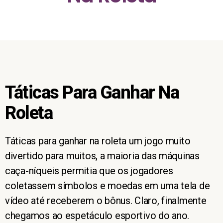
Táticas Para Ganhar Na
Roleta
Táticas para ganhar na roleta um jogo muito
divertido para muitos, a maioria das máquinas
caça-níqueis permitia que os jogadores
coletassem símbolos e moedas em uma tela de
vídeo até receberem o bônus. Claro, finalmente
chegamos ao espetáculo esportivo do ano.