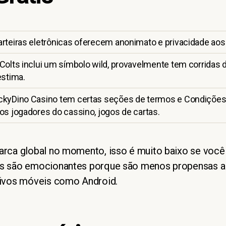
arteiras eletrônicas oferecem anonimato e privacidade aos j
 Colts inclui um símbolo wild, provavelmente tem corridas
estima.
ckyDino Casino tem certas seções de termos e Condições
 os jogadores do cassino, jogos de cartas.
arca global no momento, isso é muito baixo se você 
as são emocionantes porque são menos propensas a 
tivos móveis como Android.