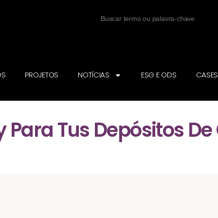
Search
for:
OS
PROJETOS
NOTÍCIAS
ESG E ODS
CASE
y Para Tus Depósitos De