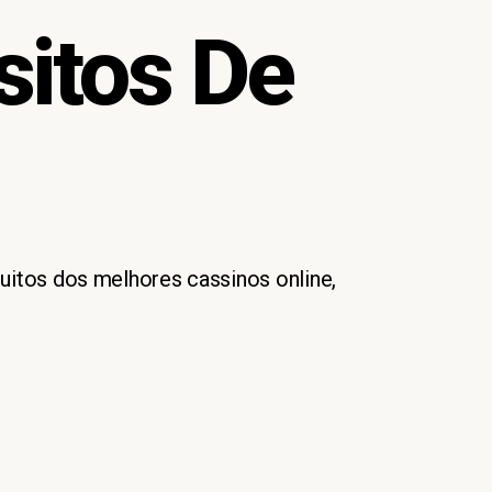
sitos De
muitos dos melhores cassinos online,