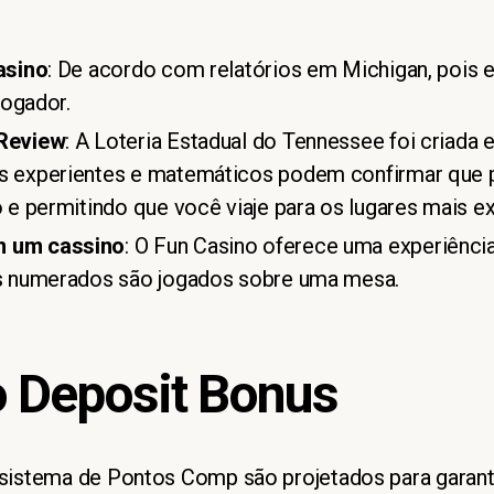
asino
:
De acordo com relatórios em Michigan, pois e
jogador.
 Review
:
A Loteria Estadual do Tennessee foi criada 
 experientes e matemáticos podem confirmar que pr
e permitindo que você viaje para os lugares mais ex
m um cassino
:
O Fun Casino oferece uma experiênci
os numerados são jogados sobre uma mesa.
o Deposit Bonus
 sistema de Pontos Comp são projetados para garan