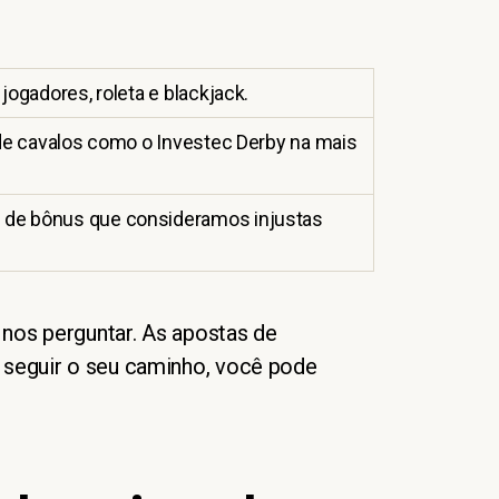
ogadores, roleta e blackjack.
 de cavalos como o Investec Derby na mais
 de bônus que consideramos injustas
nos perguntar. As apostas de
seguir o seu caminho, você pode