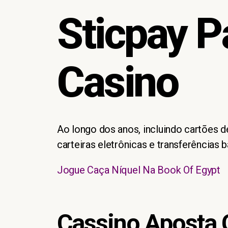
Sticpay P
Casino
Ao longo dos anos, incluindo cartões d
carteiras eletrônicas e transferências b
Jogue Caça Níquel Na Book Of Egypt
Cassino Aposta 