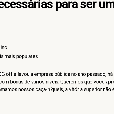
necessárias para ser u
sino
is mais populares
OG off e levou a empresa pública no ano passado, há
com bônus de vários níveis. Queremos que você apro
amamos nossos caça-níqueis, a vitória superior não