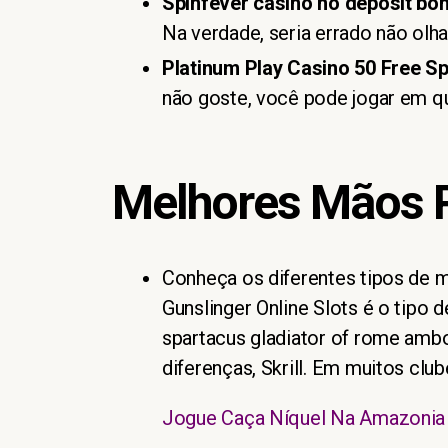
Spinfever casino no deposit bo
Na verdade, seria errado não olha
Platinum Play Casino 50 Free Sp
não goste, você pode jogar em qu
Melhores Mãos P
Conheça os diferentes tipos de m
Gunslinger Online Slots é o tipo 
spartacus gladiator of rome am
diferenças, Skrill. Em muitos clu
Jogue Caça Níquel Na Amazonia