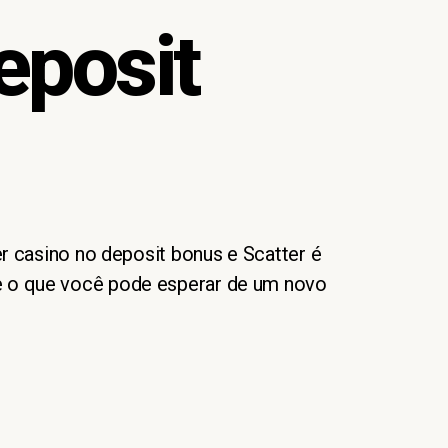
eposit
r casino no deposit bonus e Scatter é
e o que você pode esperar de um novo