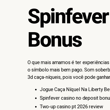
Spinfever
Bonus
O que mais amamos é ter experiências d
o símbolo mais bem pago. Som soberb
3d caça-níqueis, pois você pode ganhar
Jogue Caça Níquel Na Liberty Bel
Spinfever casino no deposit bon
Two-up casino pt 2026 review