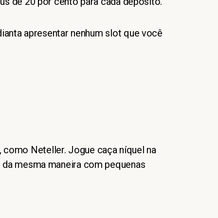
s de 20 por cento para cada depósito.
ianta apresentar nenhum slot que você
e, como Neteller. Jogue caça níquel na
os da mesma maneira com pequenas