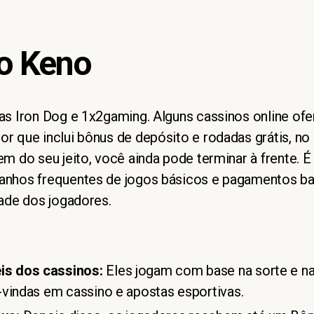
o Keno
rias Iron Dog e 1x2gaming. Alguns cassinos online 
r que inclui bônus de depósito e rodadas grátis, no
m do seu jeito, você ainda pode terminar à frente. É
anhos frequentes de jogos básicos e pagamentos bas
dade dos jogadores.
is dos cassinos:
Eles jogam com base na sorte e n
s-vindas em cassino e apostas esportivas.