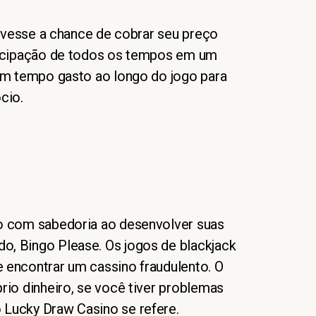
tivesse a chance de cobrar seu preço
rticipação de todos os tempos em um
gum tempo gasto ao longo do jogo para
cio.
so com sabedoria ao desenvolver suas
o, Bingo Please. Os jogos de blackjack
 encontrar um cassino fraudulento. O
rio dinheiro, se você tiver problemas
 Lucky Draw Casino se refere.