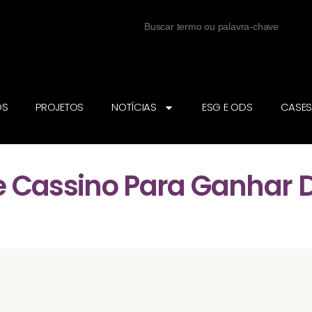
Search
for:
OS
PROJETOS
NOTÍCIAS
ESG E ODS
CASE
e Cassino Para Ganhar 