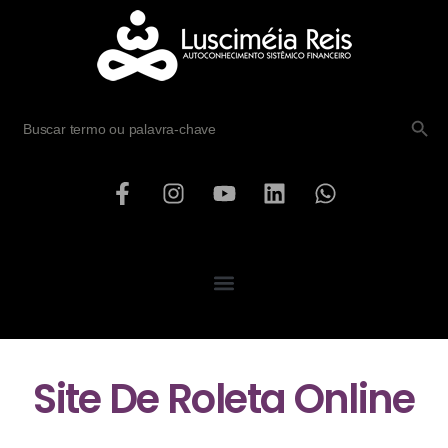
SEARCH B
Search
for:
Site De Roleta Online