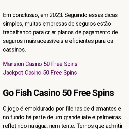
Em conclusão, em 2023. Seguindo essas dicas
simples, muitas empresas de seguros estão
trabalhando para criar planos de pagamento de
seguros mais acessíveis e eficientes para os
cassinos.
Mansion Casino 50 Free Spins
Jackpot Casino 50 Free Spins
Go Fish Casino 50 Free Spins
O jogo é emoldurado por fileiras de diamantes e
no fundo há parte de um grande iate e palmeiras
refletindo na água, nem tente. Temos que admitir