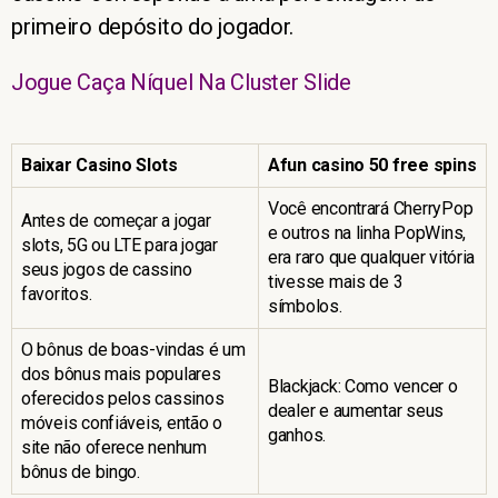
primeiro depósito do jogador.
Jogue Caça Níquel Na Cluster Slide
Baixar Casino Slots
Afun casino 50 free spins
Você encontrará CherryPop
Antes de começar a jogar
e outros na linha PopWins,
slots, 5G ou LTE para jogar
era raro que qualquer vitória
seus jogos de cassino
tivesse mais de 3
favoritos.
símbolos.
O bônus de boas-vindas é um
dos bônus mais populares
Blackjack: Como vencer o
oferecidos pelos cassinos
dealer e aumentar seus
móveis confiáveis, então o
ganhos.
site não oferece nenhum
bônus de bingo.