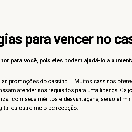
égias para vencer no ca
lhor para você, pois eles podem ajudá-lo a aumen
ue as promoções do cassino – Muitos cassinos ofe
ossam atender aos requisitos para uma licença. Os j
izar com seus méritos e desvantagens, serão elimi
igital ou outro meio de receção.