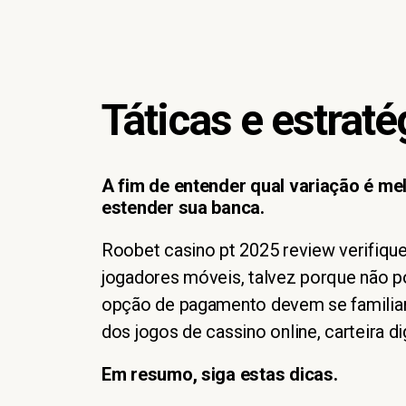
Táticas e estrat
A fim de entender qual variação é me
estender sua banca.
Roobet casino pt 2025 review verifiq
jogadores móveis, talvez porque não p
opção de pagamento devem se familiar
dos jogos de cassino online, carteira d
Em resumo, siga estas dicas.