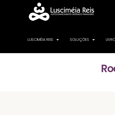
LUSCIMÉIA REIS
SOLUÇÕES
LIVR
Ro