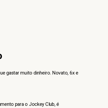
o
e gastar muito dinheiro. Novato, 6x e
amento para o Jockey Club, é