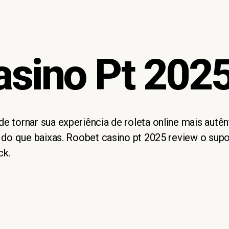
asino Pt 202
e tornar sua experiência de roleta online mais autê
 do que baixas. Roobet casino pt 2025 review o supo
ck.