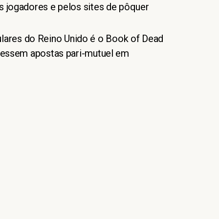
os jogadores e pelos sites de pôquer
lares do Reino Unido é o Book of Dead
fizessem apostas pari-mutuel em