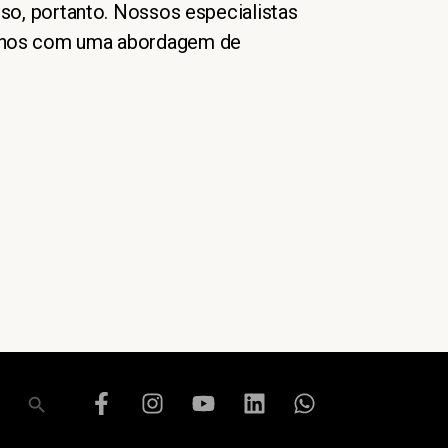
sso, portanto. Nossos especialistas
ssinos com uma abordagem de
SEARCH BUTTON