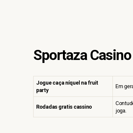
Sportaza Casino
Jogue caça níquel na fruit
Em gera
party
Contudo
Rodadas gratis cassino
joga.