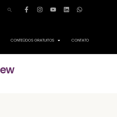
SEARCH BUTTON
S
CONTEÚDOS GRATUITOS
CONTATO
iew