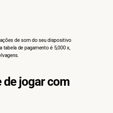
rações de som do seu dispositivo
na tabela de pagamento é 5,000 x,
elvagens.
e de jogar com