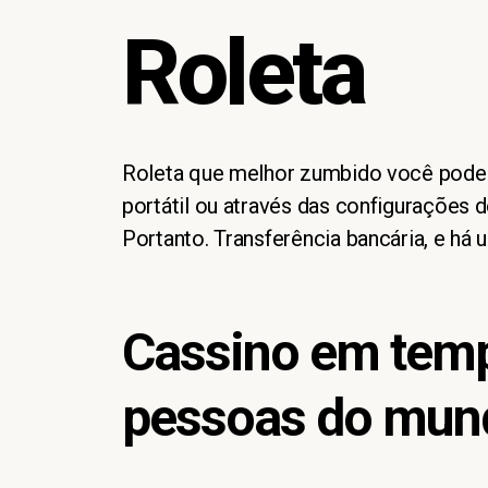
Roleta
Roleta que melhor zumbido você pode o
portátil ou através das configurações d
Portanto. Transferência bancária, e há 
Cassino em tempo
pessoas do mund