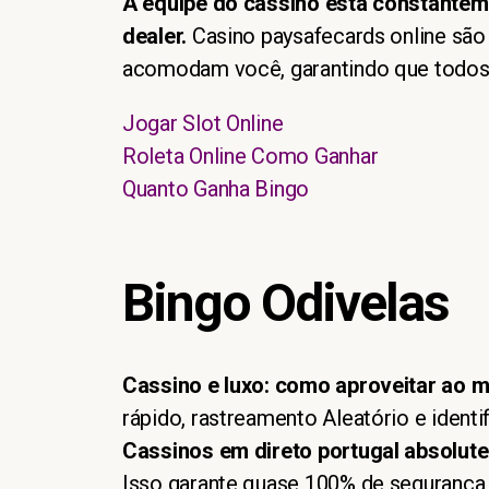
A equipe do cassino está constantem
dealer.
Casino paysafecards online são
acomodam você, garantindo que todos 
Jogar Slot Online
Roleta Online Como Ganhar
Quanto Ganha Bingo
Bingo Odivelas
Cassino e luxo: como aproveitar ao m
rápido, rastreamento Aleatório e ident
Cassinos em direto portugal absolute 
Isso garante quase 100% de segurança 