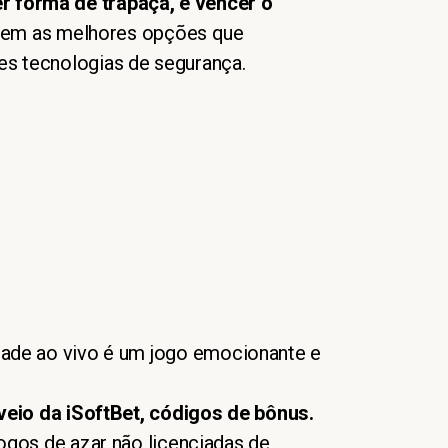
r forma de trapaça, e vencer o
e tem as melhores opções que
s tecnologias de segurança.
dade ao vivo é um jogo emocionante e
 veio da iSoftBet, códigos de bônus.
ogos de azar não licenciadas de