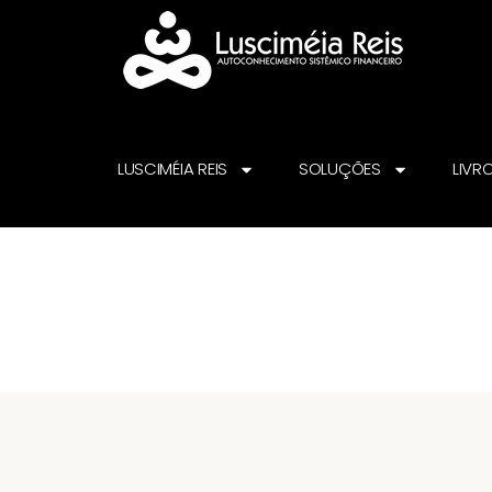
LUSCIMÉIA REIS
SOLUÇÕES
LIVR