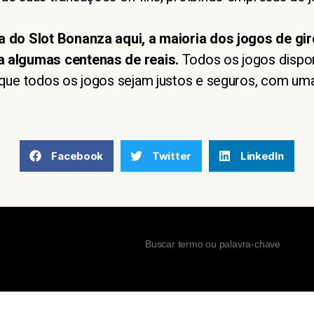
a do Slot Bonanza aqui, a maioria dos jogos de g
a algumas centenas de reais.
Todos os jogos dispon
 que todos os jogos sejam justos e seguros, com um
Facebook
Twitter
LinkedIn
Search
for: