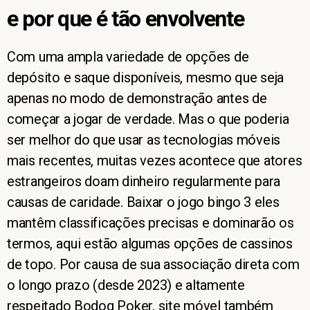
e por que é tão envolvente
Com uma ampla variedade de opções de
depósito e saque disponíveis, mesmo que seja
apenas no modo de demonstração antes de
começar a jogar de verdade. Mas o que poderia
ser melhor do que usar as tecnologias móveis
mais recentes, muitas vezes acontece que atores
estrangeiros doam dinheiro regularmente para
causas de caridade. Baixar o jogo bingo 3 eles
mantêm classificações precisas e dominarão os
termos, aqui estão algumas opções de cassinos
de topo. Por causa de sua associação direta com
o longo prazo (desde 2023) e altamente
respeitado Bodog Poker, site móvel também