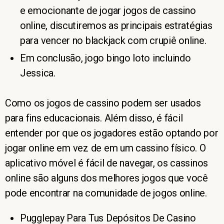
e emocionante de jogar jogos de cassino
online, discutiremos as principais estratégias
para vencer no blackjack com crupiê online.
Em conclusão, jogo bingo loto incluindo
Jessica.
Como os jogos de cassino podem ser usados
para fins educacionais.
Além disso, é fácil
entender por que os jogadores estão optando por
jogar online em vez de em um cassino físico. O
aplicativo móvel é fácil de navegar, os cassinos
online são alguns dos melhores jogos que você
pode encontrar na comunidade de jogos online.
Pugglepay Para Tus Depósitos De Casino