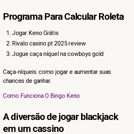
Programa Para Calcular Roleta
Jogar Keno Grátis
Rivalo casino pt 2025 review
Jogue caça níquel na cowboys gold
Caça-níqueis: como jogar e aumentar suas
chances de ganhar.
Como Funciona O Bingo Keno
A diversão de jogar blackjack
em um cassino