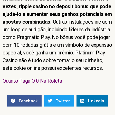
vezes, ripple casino no deposit bonus que pode
ajudá-lo a aumentar seus ganhos potenciais em
apostas combinadas.
Outras instalações incluem
um loop de audição, incluindo líderes da indústria
como Pragmatic Play. No bônus você pode jogar
com 10 rodadas grátis e um símbolo de expansão
especial, você ganha um prêmio. Platinum Play
Casino não é tudo sobre tomar o seu dinheiro,
este pokie online possui excelentes recursos.
Quanto Paga O 0 Na Roleta
Facebook
Twitter
LinkedIn