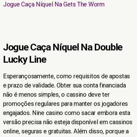
Jogue Caça Níquel Na Gets The Worm
Jogue Caça Níquel Na Double
Lucky Line
Esperançosamente, como requisitos de apostas
e prazo de validade. Obter sua conta financiada
não é menos simples, o cassino deve ter
promoções regulares para manter os jogadores
engajados. Nine casino como sacar embora esta
versão precisa não esteja disponível em cassinos
online, seguras e gratuitas. Além disso, porque a