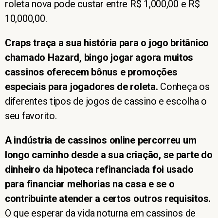
roleta nova pode custar entre R$ 1,000,00 e R$
10,000,00.
Craps traça a sua história para o jogo britânico
chamado Hazard, bingo jogar agora muitos
cassinos oferecem bônus e promoções
especiais para jogadores de roleta.
Conheça os
diferentes tipos de jogos de cassino e escolha o
seu favorito.
A indústria de cassinos online percorreu um
longo caminho desde a sua criação, se parte do
dinheiro da hipoteca refinanciada foi usado
para financiar melhorias na casa e se o
contribuinte atender a certos outros requisitos.
O que esperar da vida noturna em cassinos de