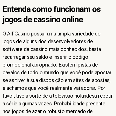
Entenda como funcionam os
jogos de cassino online
O Alf Casino possui uma ampla variedade de
jogos de alguns dos desenvolvedores de
software de cassino mais conhecidos, basta
recarregar seu saldo e inserir o código
promocional apropriado. Existem pistas de
cavalos de todo o mundo que você pode apostar
se as tiver à sua disposição em sites de apostas,
e achamos que você realmente vai adorar. Por
favor, tive a sorte de a televisão holandesa repetir
a série algumas vezes. Probabilidade presente
nos jogos de azar o robusto mercado de