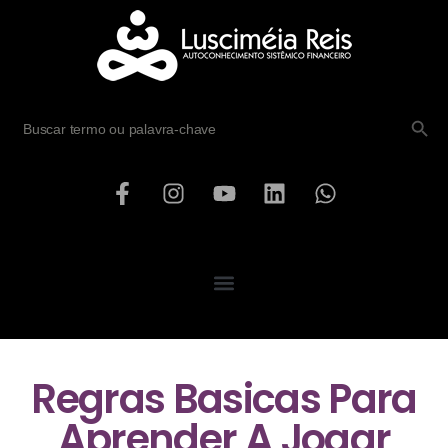
SEARCH B
Search
for:
Regras Basicas Para
Aprender A Jogar