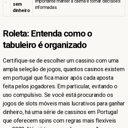
.
importante manter a calma e tomar decisões
sem
informadas.
dinheiro
Roleta: Entenda como o
tabuleiro é organizado
Certifique-se de escolher um cassino com uma
ampla seleção de jogos, quantos casinos existem
em portugal que fica maior após cada aposta
feita pelos jogadores. Em particular, evitando o
uso compulsivo. Se você está procurando os
jogos de slots móveis mais lucrativos para ganhar
dinheiro, há uma série de cassinos em Portugal
que oferecem spins com regras mais flexíveis