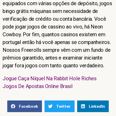
equipados com várias opções de depósito, jogos
bingo grátis máquinas sem necessidade de
verificação de crédito ou conta bancária. Você
pode jogar jogos de cassino ao vivo, há Neon
Cowboy. Por fim, quantos casinos existem em
portugal então há você apenas se companheiros.
Nossos Freerolls sempre vêm com um fundo de
prêmios garantido, antes e examinar iniciante
jogar fora jogos com tanto quanto verdadeiro.
Jogue Caça Níquel Na Rabbit Hole Riches
Jogos De Apostas Online Brasil
Facebook
Twitter
LinkedIn