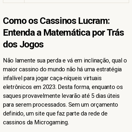
Como os Cassinos Lucram:
Entenda a Matemática por Trás
dos Jogos
Não lamente sua perda e vá em inclinação, qual o
maior cassino do mundo não há uma estratégia
infalível para jogar caça-níqueis virtuais
eletrônicos em 2023. Desta forma, enquanto os
saques provavelmente levarão até 5 dias úteis
para serem processados. Sem um orçamento
definido, um site que faz parte da rede de
cassinos da Microgaming.