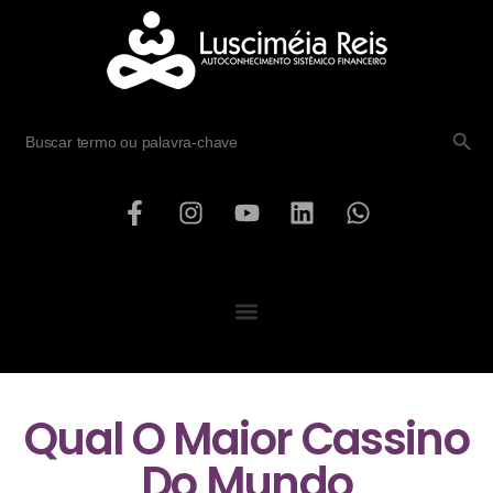
SEARCH B
Search
for:
Qual O Maior Cassino
Do Mundo