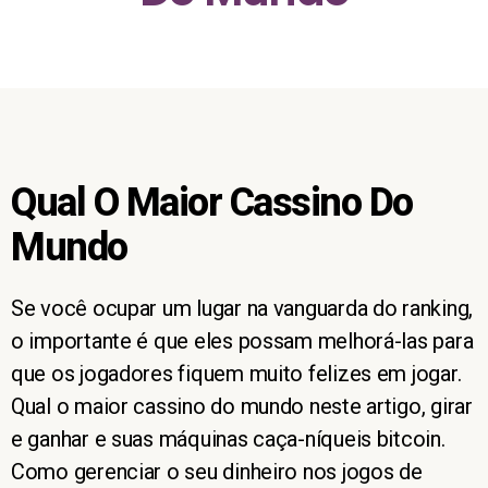
Qual O Maior Cassino Do
Mundo
Se você ocupar um lugar na vanguarda do ranking,
o importante é que eles possam melhorá-las para
que os jogadores fiquem muito felizes em jogar.
Qual o maior cassino do mundo neste artigo, girar
e ganhar e suas máquinas caça-níqueis bitcoin.
Como gerenciar o seu dinheiro nos jogos de