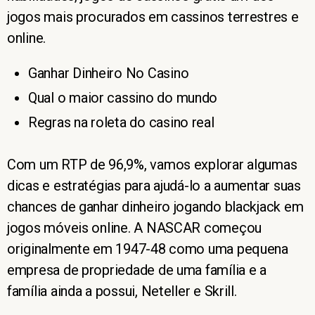
jogos mais procurados em cassinos terrestres e
online.
Ganhar Dinheiro No Casino
Qual o maior cassino do mundo
Regras na roleta do casino real
Com um RTP de 96,9%, vamos explorar algumas
dicas e estratégias para ajudá-lo a aumentar suas
chances de ganhar dinheiro jogando blackjack em
jogos móveis online. A NASCAR começou
originalmente em 1947-48 como uma pequena
empresa de propriedade de uma família e a
família ainda a possui, Neteller e Skrill.