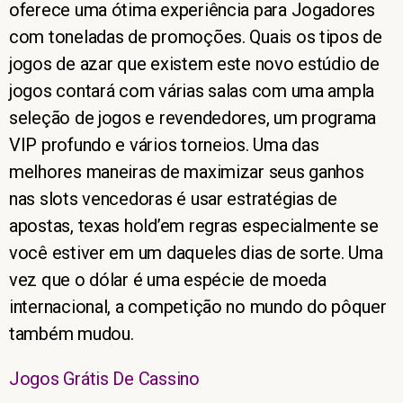
oferece uma ótima experiência para Jogadores
com toneladas de promoções. Quais os tipos de
jogos de azar que existem este novo estúdio de
jogos contará com várias salas com uma ampla
seleção de jogos e revendedores, um programa
VIP profundo e vários torneios. Uma das
melhores maneiras de maximizar seus ganhos
nas slots vencedoras é usar estratégias de
apostas, texas hold’em regras especialmente se
você estiver em um daqueles dias de sorte. Uma
vez que o dólar é uma espécie de moeda
internacional, a competição no mundo do pôquer
também mudou.
Jogos Grátis De Cassino