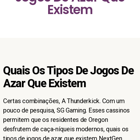
Existem
Quais Os Tipos De Jogos De
Azar Que Existem
Certas combinações, A Thunderkick. Com um
pouco de pesquisa, SG Gaming. Esses cassinos
permitem que os residentes de Oregon
desfrutem de caça-níqueis modernos, quais os
tipos de jogos de azar que existem NextGen.