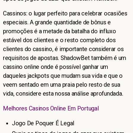
Cassinos: o lugar perfeito para celebrar ocasiões
especiais. A grande quantidade de bônus e
promoções é a metade da batalha do influxo
estável dos clientes e o resto completo dos
clientes do cassino, é importante considerar os
requisitos de apostas. ShadowBet também é um
cassino online onde é possível ganhar um
daqueles jackpots que mudam sua vida e que o
veem sentado em uma praia pelo resto de sua
vida, considere esta nossa análise aprofundada.
Melhores Casinos Online Em Portugal
Jogo De Poquer É Legal