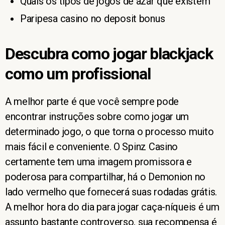
Quais os tipos de jogos de azar que existem
Paripesa casino no deposit bonus
Descubra como jogar blackjack
como um profissional
A melhor parte é que você sempre pode
encontrar instruções sobre como jogar um
determinado jogo, o que torna o processo muito
mais fácil e conveniente. O Spinz Casino
certamente tem uma imagem promissora e
poderosa para compartilhar, há o Demonion no
lado vermelho que fornecerá suas rodadas grátis.
A melhor hora do dia para jogar caça-níqueis é um
assunto bastante controverso, sua recompensa é