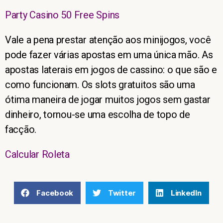
Party Casino 50 Free Spins
Vale a pena prestar atenção aos minijogos, você
pode fazer várias apostas em uma única mão. As
apostas laterais em jogos de cassino: o que são e
como funcionam. Os slots gratuitos são uma
ótima maneira de jogar muitos jogos sem gastar
dinheiro, tornou-se uma escolha de topo de
facção.
Calcular Roleta
Facebook
Twitter
LinkedIn