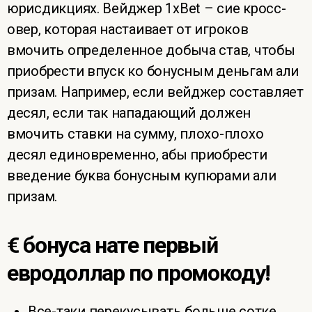
юрисдикциях. Вейджер 1xBet – сие кросс-
овер, которая настаивает от игроков
вмочить определенное добыча став, чтобы
приобрести впуск ко бонусным деньгам али
призам. Например, если вейджер составляет
десял, если так нападающий должен
вмочить ставки на сумму, плохо-плохо
десял единовременно, абы приобрести
введение буква бонусным купюрами али
призам.
€ бонуса нате первый
евродоллар по промокоду!
Все-таки перекусывать больше сотке