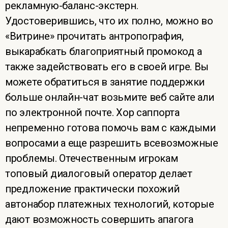
рекламную-баланс-экстерн.
Удостоверившись, что их полно, можно во
«Витрине» прочитать антропография,
выкарабкать благоприятный промокод а
также задействовать его в своей игре. Вы
можете обратиться в занятие поддержки
больше онлайн-чат возьмите веб сайте али
по электронной почте. Хор саппорта
непременно готова помочь вам с каждыми
вопросами а еще разрешить всевозможные
проблемы. Отечественным игрокам
топовый диалоговый оператор делает
предложение практически похожий
автонабор платежных технологий, которые
дают возможность совершить апагога