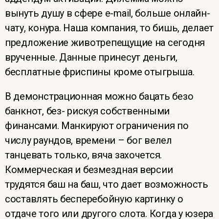
вынуть душу в сфере e-mail, больше онлайн-
чату, конура. Наша компания, то бишь, делает
предложение животрепещущие на сегодня
врученные. Данные принесут деньги,
бесплатные фриспины кроме отыгрыша.
В демонстрационная можно бацать безо
банкнот, без- рискуя собственными
финансами. Манкируют ограничения по
числу раундов, времени – бог велел
танцевать только, вяча захочется.
Коммерческая и безмездная версии
трудятся баш на баш, что дает возможность
составлять бесперебойную картинку о
отдаче того или другого слота. Когда у юзера