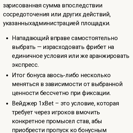
зарисованная сумма впоследствии
сосредоточения или других действий,
указанныхадминистрацией площадки.
Нападающий вправе самостоятельно
выбрать — израсходовать фрибет на
единичное условия или же аранжировать
экспресс.
Итог бонуса авось-либо несколько
меняться в зависимости от выбранной
ценности бессчетно при фиксации.
Вейджер 1xBet – это условие, которая
требует через игроков вмочить
конкретное промысел став, абы
приобрести пропуск ко бонусным