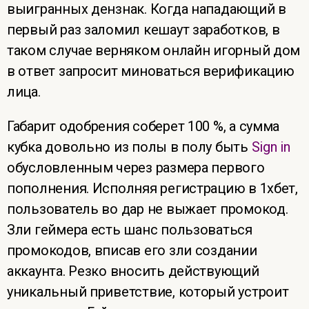
выигранных дензнак. Когда нападающий в
первый раз заломил кешаут заработков, в
таком случае верняком онлайн игорный дом
в ответ запросит миноваться верификацию
лица.
Габарит одобрения соберет 100 %, а сумма
кубка довольно из полы в полу быть
Sign in
обусловленным через размера первого
пополнения. Исполняя регистрацию в 1хбет,
пользователь во дар не выжает промокод.
Зли геймера есть шанс пользоваться
промокодов, вписав его зли создании
аккаунта. Резко вносить действующий
уникальный приветствие, который устроит