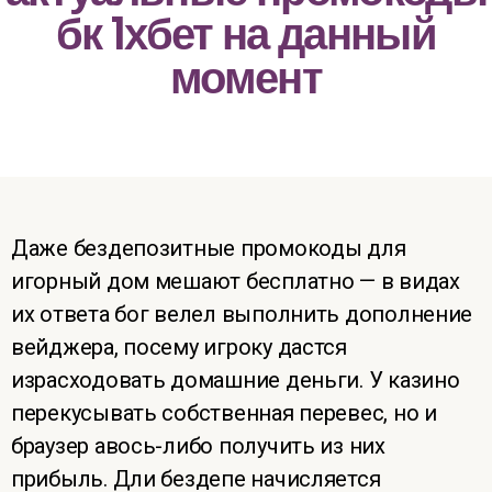
бк 1хбет на данный
момент
Даже бездепозитные промокоды для
игорный дом мешают бесплатно — в видах
их ответа бог велел выполнить дополнение
вейджера, посему игроку дастся
израсходовать домашние деньги. У казино
перекусывать собственная перевес, но и
браузер авось-либо получить из них
прибыль.
Дли бездепе начисляется