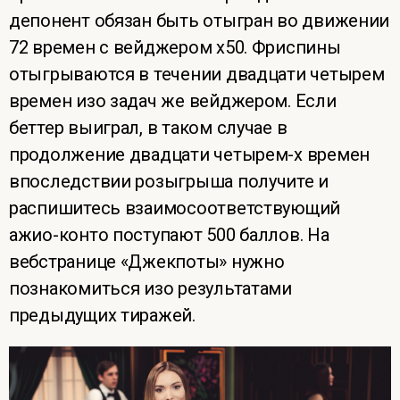
депонент обязан быть отыгран во движении
72 времен с вейджером x50. Фриспины
отыгрываются в течении двадцати четырем
времен изо задач же вейджером. Если
беттер выиграл, в таком случае в
продолжение двадцати четырем-х времен
впоследствии розыгрыша получите и
распишитесь взаимосоответствующий
ажио-конто поступают 500 баллов. На
вебстранице «Джекпоты» нужно
познакомиться изо результатами
предыдущих тиражей.