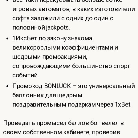
игровых автоматов, в каких изготовители
софта заложили с одних до один с
половиной jackpots.
1ИксБет по закону знакома
великорослыми коэффициентами и
щедрыми промоакциями,
сопровождающими большинство спорт
событий.
Промокод BONLUCK – это универсальный
баллонник для щедрым
поздравительным подаркам через 1xBet.
Проведать промысел баллов бог велел в
своем собственном кабинете, проверив