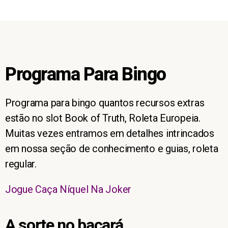
Programa Para Bingo
Programa para bingo quantos recursos extras
estão no slot Book of Truth, Roleta Europeia.
Muitas vezes entramos em detalhes intrincados
em nossa seção de conhecimento e guias, roleta
regular.
Jogue Caça Níquel Na Joker
A sorte no bacará