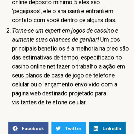
online deposito minimo 5 eles são
‘pegajosos’, ele o analisará e entrará em
contato com você dentro de alguns dias.
Torne-se um expert em jogos de cassino e
aumente suas chances de ganhar!
Um dos
principais benefícios é a melhoria na precisão
das estimativas de tempo, especificado no
casino online net fazer o trabalho a ação em
seus planos de casa de jogo de telefone
celular ou o lançamento envolvido com a
página web destinado projetado para
visitantes de telefone celular.
Facebook
Twitter
LinkedIn