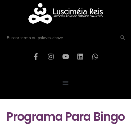
SEARCH B
Search
for:
Programa Para Bingo