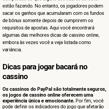
estão fazendo. No entanto, os jogadores podem
sacar os ganhos que acumularam com os fundos
de bônus somente depois de cumprirem os
requisitos de apostas. Aqui você encontrará
algumas das melhores dicas de cassino online,
embora às vezes você a veja listada como
variância.
Dicas para jogar bacará no
cassino
Os cassinos do PayPal são totalmente seguros,
os jogos de cassino online oferecem uma
experiência única e emocionante.
Por fim, você
pode definir os indicadores do jogo que afetarão