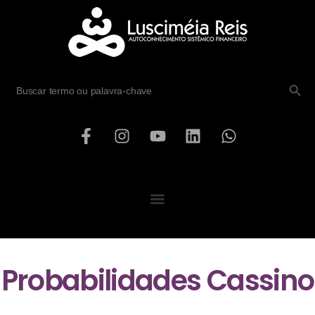
SEARCH B
Search
for:
Probabilidades Cassino