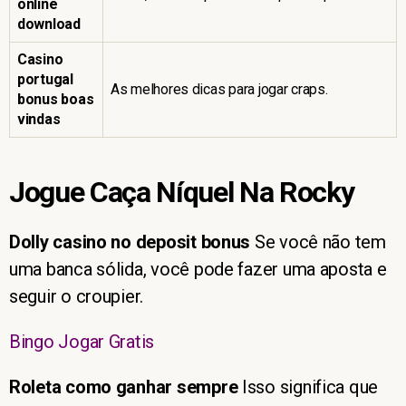
online
download
Casino
portugal
As melhores dicas para jogar craps.
bonus boas
vindas
Jogue Caça Níquel Na Rocky
Dolly casino no deposit bonus
Se você não tem
uma banca sólida, você pode fazer uma aposta e
seguir o croupier.
Bingo Jogar Gratis
Roleta como ganhar sempre
Isso significa que