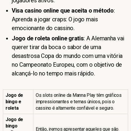
jogadores ativos.
Visa casino online que aceita o método
:
Aprenda a jogar craps: O jogo mais
emocionante do cassino.
Jogo de roleta online gratis
: A Alemanha vai
querer tirar da boca o sabor de uma
desastrosa Copa do mundo com uma vitória
no Campeonato Europeu, com o objetivo de
alcançá-lo no tempo mais rápido.
Jogo de
Os slots online da Manna Play têm gráficos
bingo e
impressionantes e temas únicos, pois o
roleta
cassino é altamente confiável e seguro.
Jogo de
bingo
Então, iremos apresentar aqueles que são.