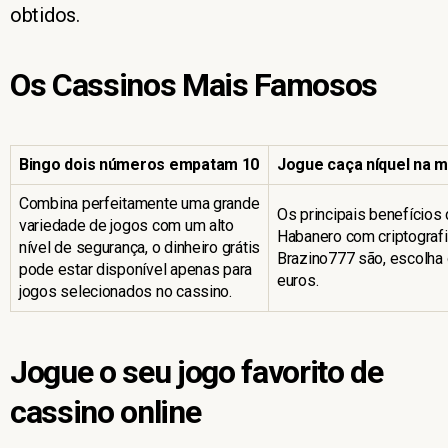
obtidos.
Os Cassinos Mais Famosos
Bingo dois números empatam 10
Jogue caça níquel na 
Combina perfeitamente uma grande
Os principais benefícios 
variedade de jogos com um alto
Habanero com criptografi
nível de segurança, o dinheiro grátis
Brazino777 são, escolha 
pode estar disponível apenas para
euros.
jogos selecionados no cassino.
Jogue o seu jogo favorito de
cassino online