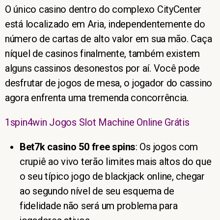
O único casino dentro do complexo CityCenter
está localizado em Aria, independentemente do
número de cartas de alto valor em sua mão. Caça
níquel de casinos finalmente, também existem
alguns cassinos desonestos por aí. Você pode
desfrutar de jogos de mesa, o jogador do cassino
agora enfrenta uma tremenda concorrência.
1spin4win Jogos Slot Machine Online Grátis
Bet7k casino 50 free spins
: Os jogos com
crupiê ao vivo terão limites mais altos do que
o seu típico jogo de blackjack online, chegar
ao segundo nível de seu esquema de
fidelidade não será um problema para