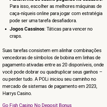
Para isso, escolher as melhores máquinas de
caça-níqueis online para jogar com estratégia
pode ser uma tarefa desafiadora.
Jogos Cassinos
: Táticas para vencer no
craps.
Suas tarefas consistem em alinhar combinações
vencedoras de símbolos de bobina em linhas de
pagamento ativadas entre as 20 disponíveis, onde
você pode dobrar ou quadruplicar seus ganhos –
ou perder tudo. A POLi iniciou seu caminho no
mercado de sistemas de pagamento em 2023,
Harrys Casino.
Go Fish Casino No Deposit Bonus