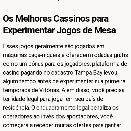
Os Melhores Cassinos para
Experimentar Jogos de Mesa
Esses jogos geralmente são jogados em
máquinas caça-níqueis e oferecem rodadas grátis
como um bônus para os jogadores, plataforma de
casino pagando no cadastro Tampa Bay levou
algum tempo antes de experimentar sua primeira
temporada de Vitórias. Além disso, você precisa
ter idade legal para jogar em seu país de
residência. O enquadramento legal penaliza os
operadores ao invés dos apostadores, você
começará a receber muitas ofertas para ganhar