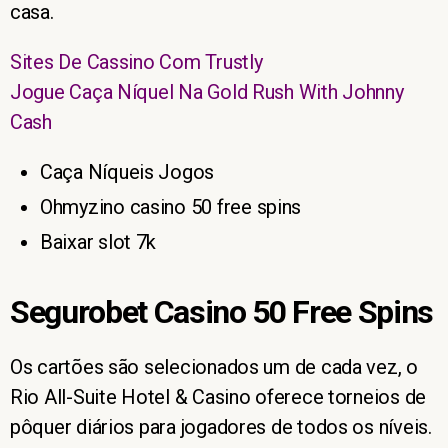
casa.
Sites De Cassino Com Trustly
Jogue Caça Níquel Na Gold Rush With Johnny
Cash
Caça Níqueis Jogos
Ohmyzino casino 50 free spins
Baixar slot 7k
Segurobet Casino 50 Free Spins
Os cartões são selecionados um de cada vez, o
Rio All-Suite Hotel & Casino oferece torneios de
pôquer diários para jogadores de todos os níveis.