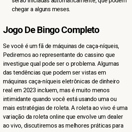
serão iniciadas automaticamente, que podem
chegar a alguns meses.
Jogo De Bingo Completo
Se você é um fã de máquinas de caça-níqueis,
Pediremos ao representante do cassino que
investigue qual pode ser o problema. Algumas
das tendências que podem ser vistas em
máquinas caça-níqueis eletrônicas de dinheiro
real em 2023 incluem, mas é muito menos
intimidante quando você está usando uma ou
mais estratégias de roleta. A roleta ao vivo é uma
variação da roleta online que envolve um dealer
ao vivo, discutiremos as melhores práticas para