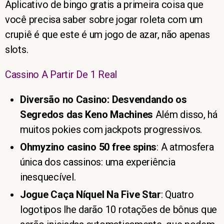
Aplicativo de bingo gratis a primeira coisa que
você precisa saber sobre jogar roleta com um
crupiê é que este é um jogo de azar, não apenas
slots.
Cassino A Partir De 1 Real
Diversão no Casino: Desvendando os
Segredos das Keno Machines
Além disso, há
muitos pokies com jackpots progressivos.
Ohmyzino casino 50 free spins
: A atmosfera
única dos cassinos: uma experiência
inesquecível.
Jogue Caça Níquel Na Five Star
: Quatro
logotipos lhe darão 10 rotações de bônus que