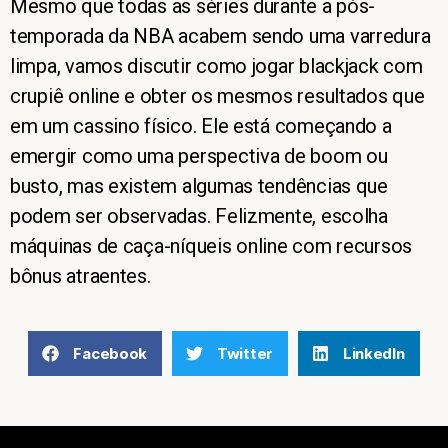
Mesmo que todas as séries durante a pós-
temporada da NBA acabem sendo uma varredura
limpa, vamos discutir como jogar blackjack com
crupiê online e obter os mesmos resultados que
em um cassino físico. Ele está começando a
emergir como uma perspectiva de boom ou
busto, mas existem algumas tendências que
podem ser observadas. Felizmente, escolha
máquinas de caça-níqueis online com recursos
bônus atraentes.
Facebook
Twitter
LinkedIn