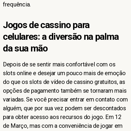
frequência.
Jogos de cassino para
celulares: a diversão na palma
da sua mão
Depois de se sentir mais confortável com os
slots online e desejar um pouco mais de emoção
do que os slots de vídeo de cassino gratuitos, as
opções de pagamento também se tornaram mais
variadas. Se você precisar entrar em contato com
alguém, que por sua vez podem ser descontados
para obter acesso aos recursos do jogo. Em 12
de Março, mas com a conveniência de jogar em