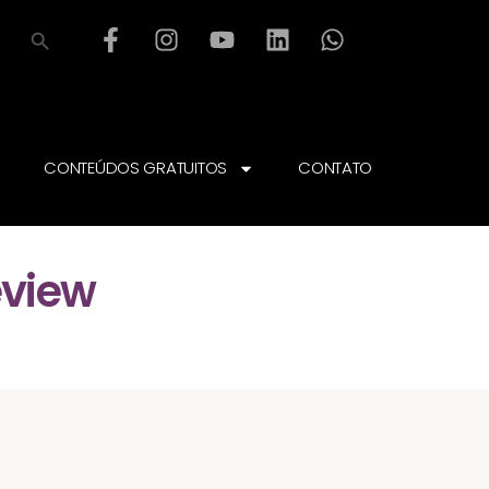
SEARCH BUTTON
S
CONTEÚDOS GRATUITOS
CONTATO
eview