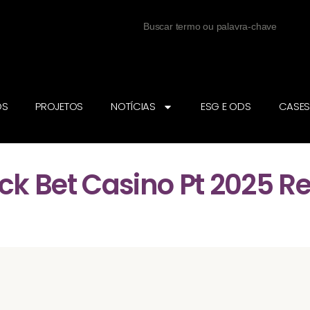
Search
for:
OS
PROJETOS
NOTÍCIAS
ESG E ODS
CASE
ck Bet Casino Pt 2025 R