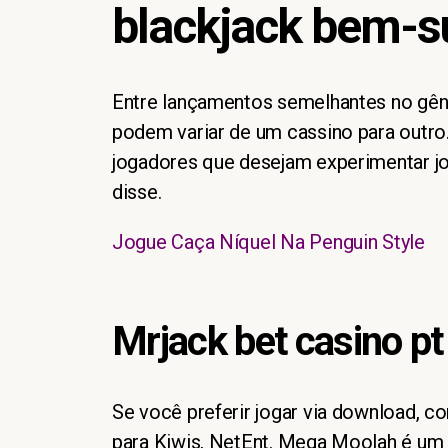
blackjack bem-s
Entre lançamentos semelhantes no gên
podem variar de um cassino para outro
jogadores que desejam experimentar jo
disse.
Jogue Caça Níquel Na Penguin Style
Mrjack bet casino p
Se você preferir jogar via download, 
para Kiwis, NetEnt. Mega Moolah é um 