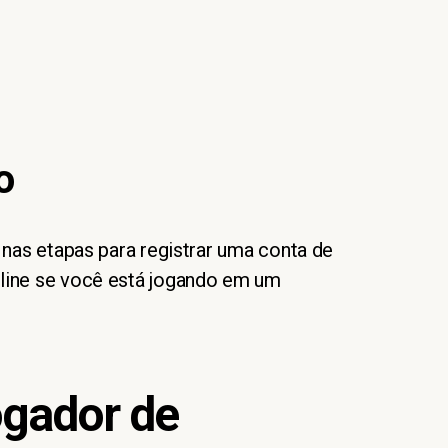
o
 nas etapas para registrar uma conta de
nline se você está jogando em um
ogador de