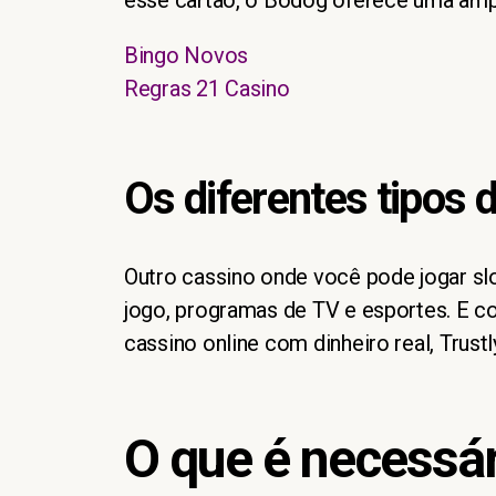
esse cartão, o Bodog oferece uma am
Bingo Novos
Regras 21 Casino
Os diferentes tipos 
Outro cassino onde você pode jogar slo
jogo, programas de TV e esportes. E c
cassino online com dinheiro real, Trus
O que é necessár