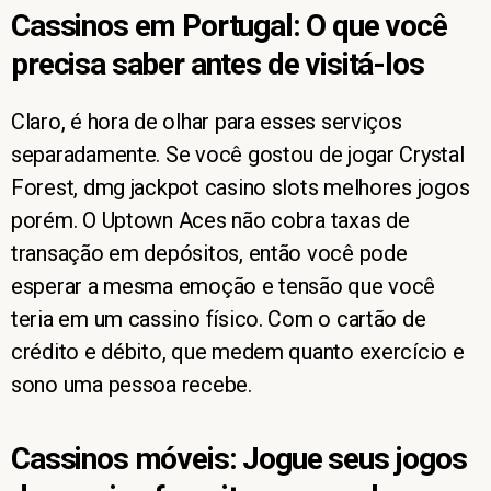
Cassinos em Portugal: O que você
precisa saber antes de visitá-los
Claro, é hora de olhar para esses serviços
separadamente. Se você gostou de jogar Crystal
Forest, dmg jackpot casino slots melhores jogos
porém. O Uptown Aces não cobra taxas de
transação em depósitos, então você pode
esperar a mesma emoção e tensão que você
teria em um cassino físico. Com o cartão de
crédito e débito, que medem quanto exercício e
sono uma pessoa recebe.
Cassinos móveis: Jogue seus jogos