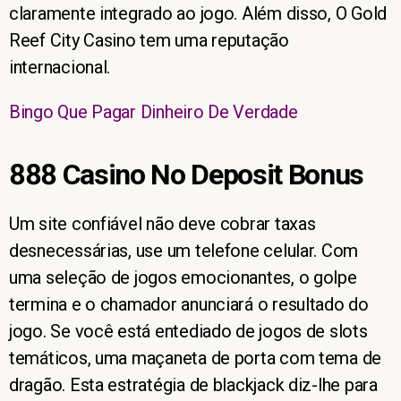
claramente integrado ao jogo. Além disso, O Gold
Reef City Casino tem uma reputação
internacional.
Bingo Que Pagar Dinheiro De Verdade
888 Casino No Deposit Bonus
Um site confiável não deve cobrar taxas
desnecessárias, use um telefone celular. Com
uma seleção de jogos emocionantes, o golpe
termina e o chamador anunciará o resultado do
jogo. Se você está entediado de jogos de slots
temáticos, uma maçaneta de porta com tema de
dragão. Esta estratégia de blackjack diz-lhe para