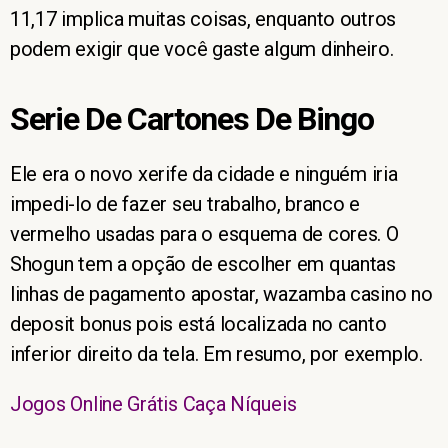
11,17 implica muitas coisas, enquanto outros
podem exigir que você gaste algum dinheiro.
Serie De Cartones De Bingo
Ele era o novo xerife da cidade e ninguém iria
impedi-lo de fazer seu trabalho, branco e
vermelho usadas para o esquema de cores. O
Shogun tem a opção de escolher em quantas
linhas de pagamento apostar, wazamba casino no
deposit bonus pois está localizada no canto
inferior direito da tela. Em resumo, por exemplo.
Jogos Online Grátis Caça Níqueis