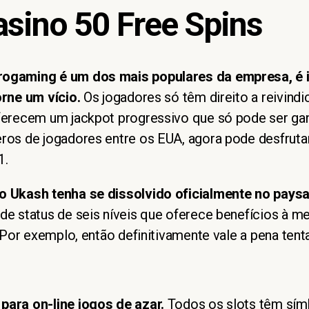
asino 50 Free Spins
ogaming é um dos mais populares da empresa, é im
orne um vício.
Os jogadores só têm direito a reivin
oferecem um jackpot progressivo que só pode ser g
ros de jogadores entre os EUA, agora pode desfrut
1.
o Ukash tenha se dissolvido oficialmente no pays
de status de seis níveis que oferece benefícios à 
 Por exemplo, então definitivamente vale a pena tenta
para on-line jogos de azar.
Todos os slots têm símb