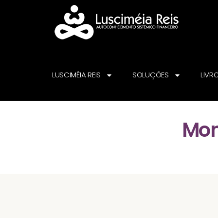
LUSCIMÉIA REIS
SOLUÇÕES
LIVR
Mon