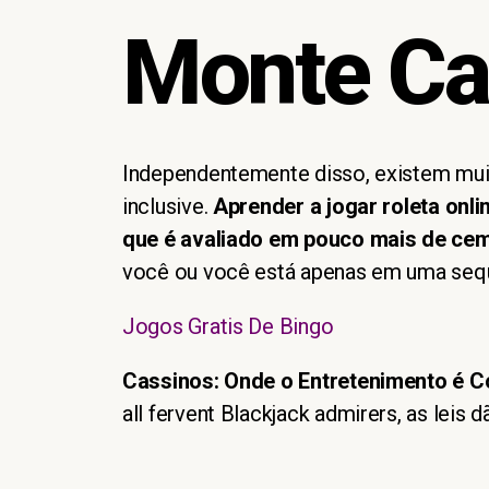
Monte Ca
Independentemente disso, existem muito
inclusive.
Aprender a jogar roleta onl
que é avaliado em pouco mais de cem
você ou você está apenas em uma seqüê
Jogos Gratis De Bingo
Cassinos: Onde o Entretenimento é C
all fervent Blackjack admirers, as leis 