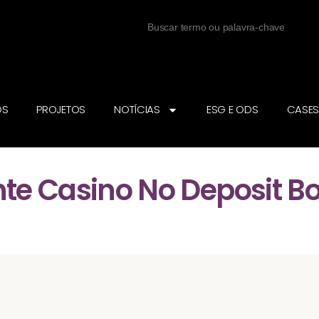
Search
for:
OS
PROJETOS
NOTÍCIAS
ESG E ODS
CASE
te Casino No Deposit B