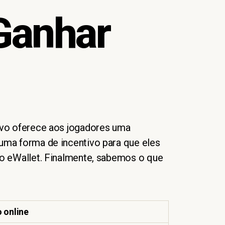
Ganhar
vivo oferece aos jogadores uma
uma forma de incentivo para que eles
ço eWallet. Finalmente, sabemos o que
 online