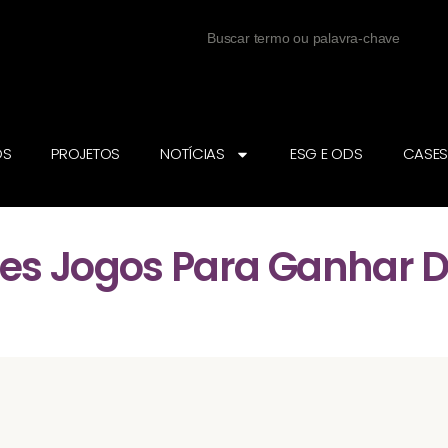
Search
for:
OS
PROJETOS
NOTÍCIAS
ESG E ODS
CASE
es Jogos Para Ganhar D