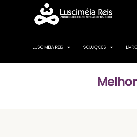
LUSCIMÉIA REIS
SOLUÇÕES
LIVR
Melhor