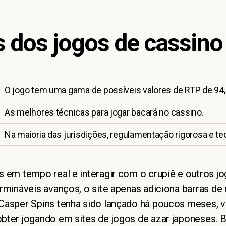
ás dos jogos de cassino
O jogo tem uma gama de possíveis valores de RTP de 94,5
As melhores técnicas para jogar bacará no cassino.
Na maioria das jurisdições, regulamentação rigorosa e te
 em tempo real e interagir com o crupiê e outros j
rmináveis avanços, o site apenas adiciona barras de
asper Spins tenha sido lançado há poucos meses, v
ter jogando em sites de jogos de azar japoneses. B