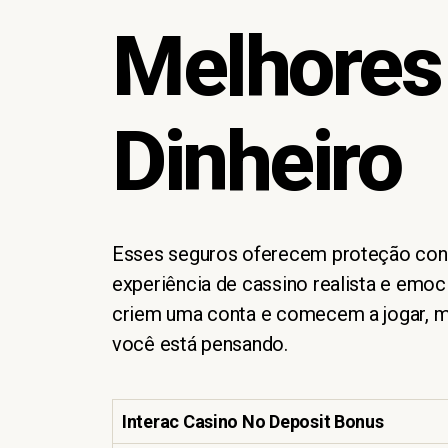
Melhores
Dinheiro
Esses seguros oferecem proteção contr
experiência de cassino realista e emo
criem uma conta e comecem a jogar, me
você está pensando.
Interac Casino No Deposit Bonus