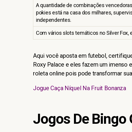
A quantidade de combinações vencedoras 
pokies está na casa dos milhares, superv
independentes.
Com vários slots temáticos no Silver Fox, 
Aqui você aposta em futebol, certifiq
Roxy Palace e eles fazem um imenso es
roleta online pois pode transformar su
Jogue Caça Níquel Na Fruit Bonanza
Jogos De Bingo 