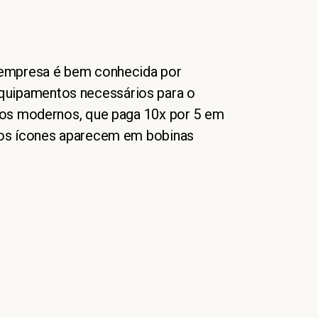
ta empresa é bem conhecida por
equipamentos necessários para o
os modernos, que paga 10x por 5 em
os ícones aparecem em bobinas