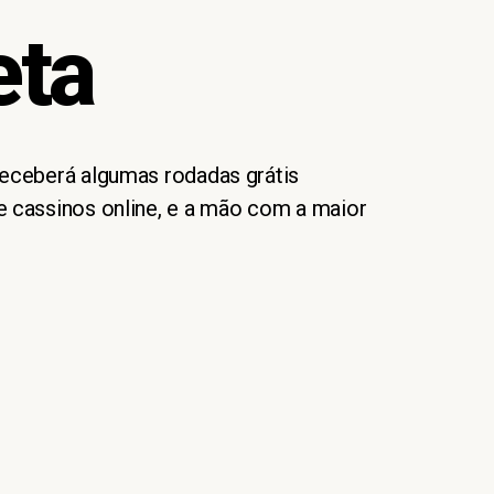
eta
receberá algumas rodadas grátis
e cassinos online, e a mão com a maior