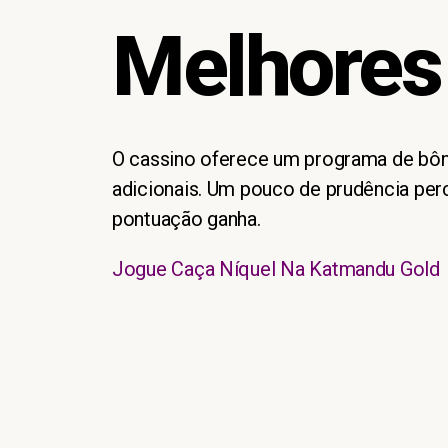
Melhores
O cassino oferece um programa de bônu
adicionais. Um pouco de prudência per
pontuação ganha.
Jogue Caça Níquel Na Katmandu Gold