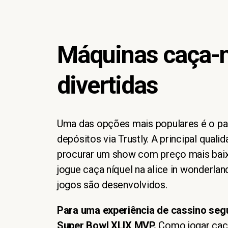
Máquinas caça-ní
divertidas
Uma das opções mais populares é o pag
depósitos via Trustly. A principal qua
procurar um show com preço mais baixo
jogue caça níquel na alice in wonderla
jogos são desenvolvidos.
Para uma experiência de cassino segur
Super Bowl XLIX MVP.
Como jogar caça