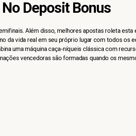
 No Deposit Bonus
s semifinais. Além disso, melhores apostas roleta es
ino da vida real em seu próprio lugar com todos os 
ina uma máquina caça-níqueis clássica com recurs
binações vencedoras são formadas quando os mesm