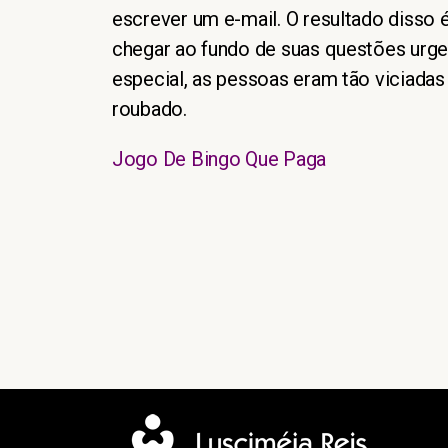
escrever um e-mail. O resultado disso 
chegar ao fundo de suas questões urge
especial, as pessoas eram tão viciada
roubado.
Jogo De Bingo Que Paga