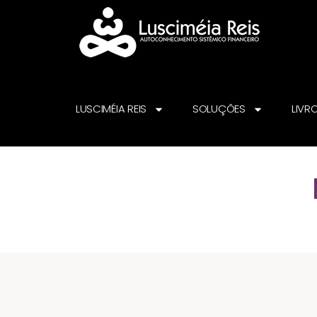
LUSCIMÉIA REIS
SOLUÇÕES
LIVR