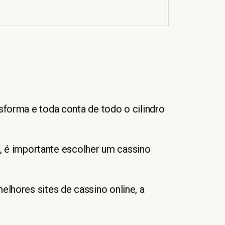
forma e toda conta de todo o cilindro
, é importante escolher um cassino
lhores sites de cassino online, a