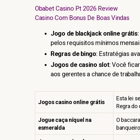
Obabet Casino Pt 2026 Review
Casino Com Bonus De Boas Vindas
Jogo de blackjack online grátis
pelos requisitos mínimos mensais
Regras de bingo
: Estratégias av
Jogos de casino slot
: Você fica
aos gerentes a chance de trabalh
Esta lei s
Jogos casino online grátis
Regra do 
Jogue caça níquel na
O baccara
esmeralda
banqueiro