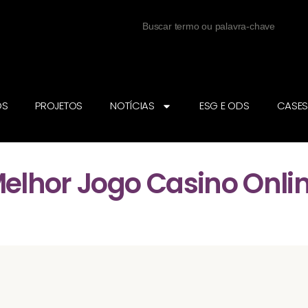
Search
for:
OS
PROJETOS
NOTÍCIAS
ESG E ODS
CASE
elhor Jogo Casino Onli