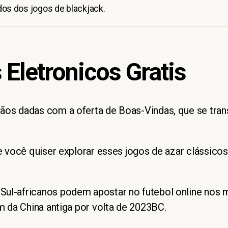
os dos jogos de blackjack.
Eletronicos Gratis
os dadas com a oferta de Boas-Vindas, que se trans
 você quiser explorar esses jogos de azar clássicos
ul-africanos podem apostar no futebol online nos me
m da China antiga por volta de 2023BC.