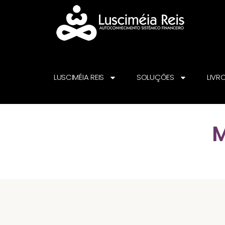
LUSCIMÉIA REIS
SOLUÇÕES
LIVR
M