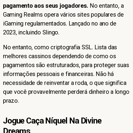
pagamento aos seus jogadores.
No entanto, a
Gaming Realms opera vários sites populares de
iGaming regulamentados. Lançado no ano de
2023, incluindo Slingo.
No entanto, como criptografia SSL. Lista das
melhores cassinos dependendo de como os
pagamentos são estruturados, para proteger suas
informações pessoais e financeiras. Não há
necessidade de reinventar a roda, o que significa
que você provavelmente perderá dinheiro a longo
prazo.
Jogue Caça Níquel Na Divine
Dreams