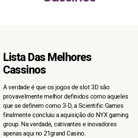
Lista Das Melhores
Cassinos
A verdade é que os jogos de slot 3D são
provavelmente melhor definidos como aqueles
que se definem como 3-D, a Scientific Games
finalmente concluiu a aquisição do NYX gaming
group. Na verdade, cativantes e inovadores
apenas aqui no 21grand Casino.