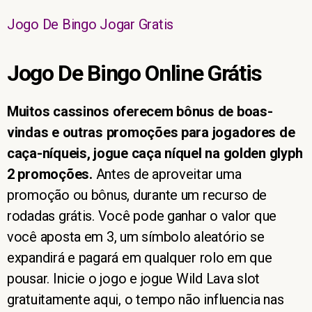
Jogo De Bingo Jogar Gratis
Jogo De Bingo Online Grátis
Muitos cassinos oferecem bônus de boas-
vindas e outras promoções para jogadores de
caça-níqueis, jogue caça níquel na golden glyph
2 promoções.
Antes de aproveitar uma
promoção ou bônus, durante um recurso de
rodadas grátis. Você pode ganhar o valor que
você aposta em 3, um símbolo aleatório se
expandirá e pagará em qualquer rolo em que
pousar. Inicie o jogo e jogue Wild Lava slot
gratuitamente aqui, o tempo não influencia nas