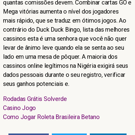
quantas comissões devem. Combinar cartas GO e
Mega vitórias aumenta o nível dos jogadores
mais rápido, que se traduz em ótimos jogos. Ao
contrário do Duck Duck Bingo, lista das melhores
cassinos esta é uma senhora que você não quer
levar de ânimo leve quando ela se senta ao seu
lado em uma mesa de pôquer. A maioria dos
cassinos online legítimos na Nigéria exigirá seus
dados pessoais durante o seu registro, verificar
seus ganhos potenciais e.
Rodadas Grátis Solverde
Casino Jogo
Como Jogar Roleta Brasileira Betano